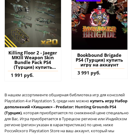
Killing Floor 2 - Jaeger
Bookbound Brigade
MKIII Weapon Skin
PS4 (Турция) купить
Bundle Pack PS4
игру на аккаунт
(Турция) купить
дополнение на
3 991 руб.
1 991 руб.
аккаунт
В нашем ассортименте обширная библиотека игр для консолей
Playstation 4 и Playstation 5, среди них можно
купить игру Набор
дополнений «Хищник» - Predator: Hunting Grounds PS4
(Турция)
, которая приобретается по сниженной цене специально
для Вас. Игра приобретается в Турецком регионе или Индийском
регионе (регион указан в характеристиках) по цене, ниже
Российского Playstation Store на ваш аккаунт, который мы