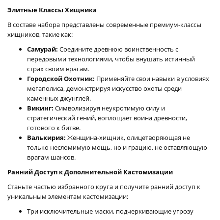
Элитные Классы Хищника
В составе набора представлены современные премиум-классы
хищников, такие как:
Самурай:
Соедините древнюю воинственность с
передовыми технологиями, чтобы внушать истинный
страх своим врагам.
Городской Охотник:
Применяйте свои навыки в условиях
мегаполиса, демонстрируя искусство охоты среди
каменных джунглей.
Викинг:
Символизируя неукротимую силу и
стратегический гений, воплощает воина древности,
готового к битве.
Валькирия:
Женщина-хищник, олицетворяющая не
только несломимую мощь, но и грацию, не оставляющую
врагам шансов.
Ранний Доступ к Дополнительной Кастомизации
Станьте частью избранного круга и получите ранний доступ к
уникальным элементам кастомизации:
Три исключительные маски, подчеркивающие угрозу