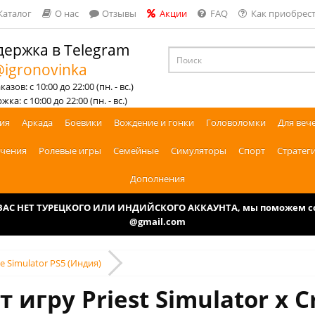
Каталог
О нас
Отзывы
Акции
FAQ
Как приобрест
ержка в Telegram
igronovinka
азов: с 10:00 до 22:00 (пн. - вс.)
ка: с 10:00 до 22:00 (пн. - вс.)
ия
Аркада
Боевики
Вождение и гонки
Головоломки
Для веч
чения
Ролевые игры
Семейные
Симуляторы
Спорт
Стратег
Дополнения
У ВАС НЕТ ТУРЕЦКОГО ИЛИ ИНДИЙСКОГО АККАУНТА, мы поможем соз
@gmail.com
me Simulator PS5 (Индия)
 игру Priest Simulator x C