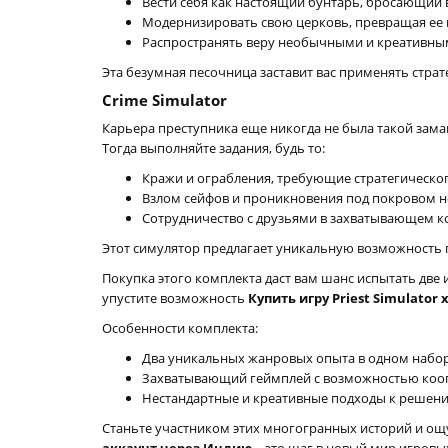
Вести себя как настоящий бунтарь, бросающий в
Модернизировать свою церковь, превращая ее 
Распространять веру необычными и креативны
Эта безумная песочница заставит вас применять стра
Crime Simulator
Карьера преступника еще никогда не была такой зама
Тогда выполняйте задания, будь то:
Кражи и ограбления, требующие стратегическог
Взлом сейфов и проникновения под покровом н
Сотрудничество с друзьями в захватывающем 
Этот симулятор предлагает уникальную возможность п
Покупка этого комплекта даст вам шанс испытать две
упустите возможность
Купить игру Priest Simulator
Особенности комплекта:
Два уникальных жанровых опыта в одном набор
Захватывающий геймплей с возможностью коо
Нестандартные и креативные подходы к решени
Станьте участником этих многогранных историй и ощ