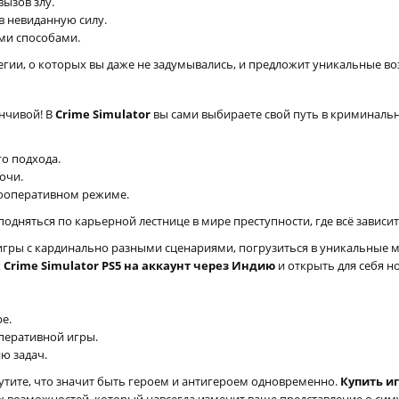
ызов злу.
в невиданную силу.
ми способами.
тегии, о которых вы даже не задумывались, и предложит уникальные 
нчивой! В
Crime Simulator
вы сами выбираете свой путь в криминальн
о подхода.
очи.
кооперативном режиме.
одняться по карьерной лестнице в мире преступности, где всё зависи
 игры с кардинально разными сценариями, погрузиться в уникальные м
 x Crime Simulator PS5 на аккаунт через Индию
и открыть для себя н
е.
перативной игры.
ю задач.
утите, что значит быть героем и антигероем одновременно.
Купить иг