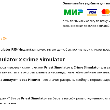
Оплачивайте удобным для вас
* Мы принимаем оплату по всему ми
возникновения проблем с оплатой
 (0)
mulator PS5 (Индия)
за приемлимую цену, быстро и в пару кликов, возм
ulator x Crime Simulator
оса и веселья с комплектом
Priest Simulator x Crime Simulator
для в
я вам испытать экстремальные и нестандартные геймплейные механик
5 на аккаунт через Индию
– это значит раскрыть двойную порцию адрен
ирами? В игре
Priest Simulator
вы берете на себя роль отлученного от 
вы сможете: