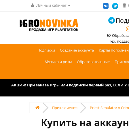
Личный кабинет
Подд
@
Обраб. зак
Тех. поддерж
Подписки
Создание аккаунта
Карты пополнен
Музыка и ритм
Образовательные
Приклю
АКЦИЯ! При заказе игры или подписки первый раз, ЕСЛИ 
Приключения
Priest Simulator x Cri
Купить на аккаунт