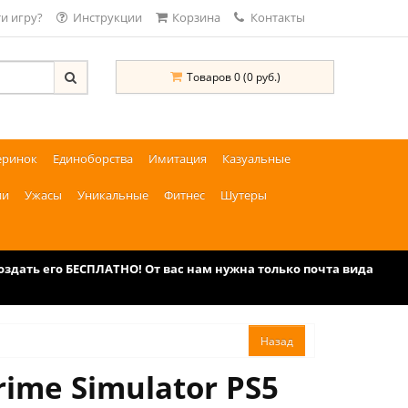
и игру?
Инструкции
Корзина
Контакты
Товаров 0 (0 руб.)
еринок
Единоборства
Имитация
Казуальные
ии
Ужасы
Уникальные
Фитнес
Шутеры
дать его БЕСПЛАТНО! От вас нам нужна только почта вида
rime Simulator PS5