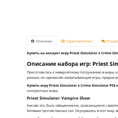
Описание
Характеристики
Отзывов
Купить на аккаунт игру Priest Simulator x Crime Si
Описание набора игр: Priest Sim
Приготовьтесь к невероятному погружению в миры ха
разные, но одинаково захватывающие игры, предлага
Kупить игру Priest Simulator x Crime Simulator PS
контрастных мира.
Priest Simulator: Vampire Show
Каково это, быть священником, сражающимся с вамп
битвами против темных сил. Окунувшись в этот мир, 