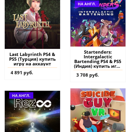
НА АНГЛ.
Startenders:
Last Labyrinth PS4 &
Intergalactic
PS5 (Турция) купить
Bartending PS4 & PS5
игру на аккаунт
(Индия) купить игру
на аккаунт
4 891 руб.
3 708 руб.
НА АНГЛ.