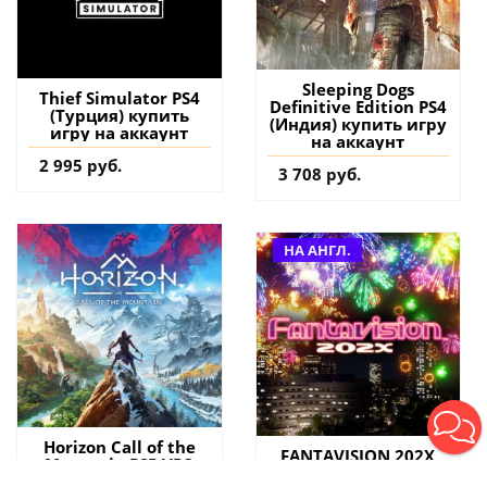
Sleeping Dogs
Thief Simulator PS4
Definitive Edition PS4
(Турция) купить
(Индия) купить игру
игру на аккаунт
на аккаунт
2 995 руб.
3 708 руб.
НА АНГЛ.
Horizon Call of the
FANTAVISION 202X
Mountain PS5 VR2
PS5 (Турция) купить
(Турция) купить