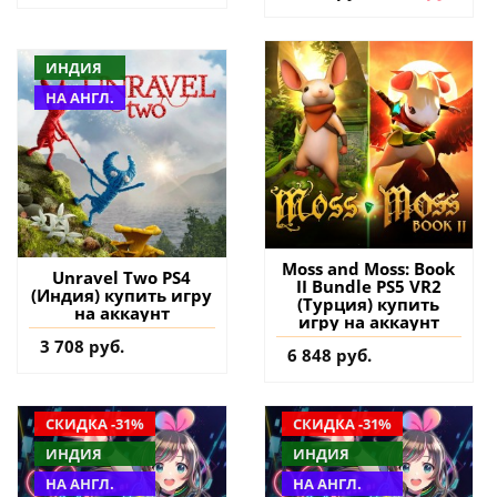
ИНДИЯ
НА АНГЛ.
Moss and Moss: Book
Unravel Two PS4
II Bundle PS5 VR2
(Индия) купить игру
(Турция) купить
на аккаунт
игру на аккаунт
3 708 руб.
6 848 руб.
СКИДКА -31%
СКИДКА -31%
ИНДИЯ
ИНДИЯ
НА АНГЛ.
НА АНГЛ.