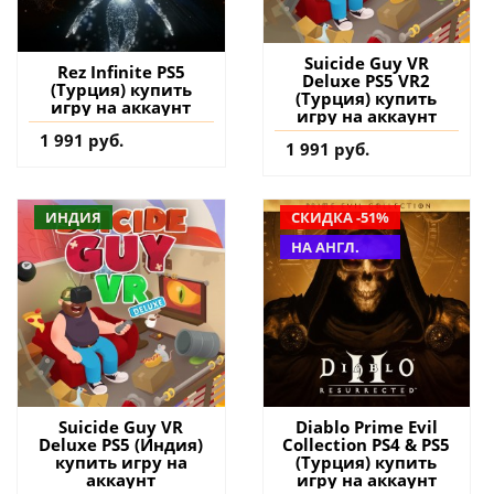
Suicide Guy VR
Rez Infinite PS5
Deluxe PS5 VR2
(Турция) купить
(Турция) купить
игру на аккаунт
игру на аккаунт
1 991 руб.
1 991 руб.
ИНДИЯ
СКИДКА -51%
НА АНГЛ.
Suicide Guy VR
Diablo Prime Evil
Deluxe PS5 (Индия)
Collection PS4 & PS5
купить игру на
(Турция) купить
аккаунт
игру на аккаунт