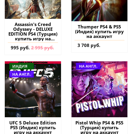
Assassin's Creed
Thumper PS4 & PS5
Odyssey - DELUXE
(Индия) купить игру
EDITION PS4 (Турция)
на аккаунт
купить игру на
аккаунт
3 708 руб.
995 руб.
2 995 руб.
ИНДИЯ
НА АНГЛ.
НА АНГЛ.
UFC 5 Deluxe Edition
Pistol Whip PS4 & PS5
PS5 (Индия) купить
(Турция) купить
игру на аккаунт
игру на аккаунт