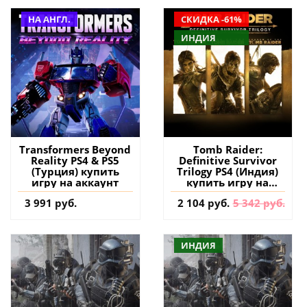
НА АНГЛ.
СКИДКА -61%
ИНДИЯ
Transformers Beyond
Tomb Raider:
Reality PS4 & PS5
Definitive Survivor
(Турция) купить
Trilogy PS4 (Индия)
игру на аккаунт
купить игру на
аккаунт
3 991 руб.
2 104 руб.
5 342 руб.
ИНДИЯ