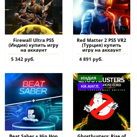
Firewall Ultra PS5
Red Matter 2 PS5 VR2
(Индия) купить игру
(Турция) купить
на аккаунт
игру на аккаунт
5 342 руб.
4 891 руб.
ИНДИЯ
НА АНГЛ.
Beat Saber + Hip Hop
Ghostbusters: Rise of