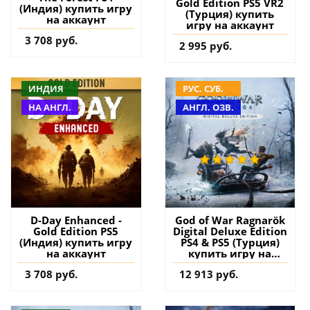
Gold Edition PS5 VR2
(Индия) купить игру
(Турция) купить
на аккаунт
игру на аккаунт
3 708 руб.
2 995 руб.
ИНДИЯ
РУС. СУБ.
НА АНГЛ.
АНГЛ. ОЗВ.
D-Day Enhanced -
God of War Ragnarök
Gold Edition PS5
Digital Deluxe Edition
(Индия) купить игру
PS4 & PS5 (Турция)
на аккаунт
купить игру на
аккаунт
3 708 руб.
12 913 руб.