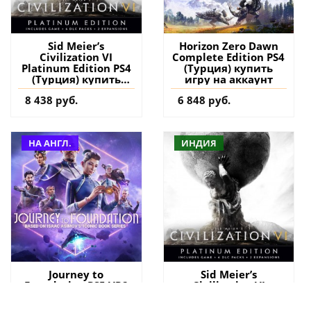
Sid Meier’s
Horizon Zero Dawn
Civilization VI
Complete Edition PS4
Platinum Edition PS4
(Турция) купить
(Турция) купить
игру на аккаунт
игру на аккаунт
8 438 руб.
6 848 руб.
НА АНГЛ.
ИНДИЯ
Journey to
Sid Meier’s
Foundation PS5 VR2
Civilization VI
(Турция) купить
Platinum Edition PS4
игру на аккаунт
(Индия) купить игру