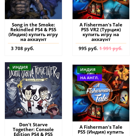
Song in the Smoke:
A Fisherman's Tale
Rekindled PS4 & PS5
PS5 VR2 (Турция)
(Индия) купить игру
купить игру на
на аккаунт
аккаунт
3 708 руб.
995 руб.
1 991 руб.
ИНДИЯ
ИНДИЯ
НА АНГЛ.
Don't Starve
A Fisherman's Tale
Together: Console
PS5 (Индия) купить
Edition PS4 & PS5