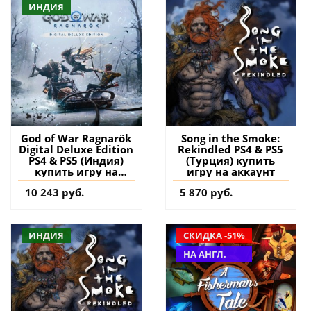
ИНДИЯ
God of War Ragnarök
Song in the Smoke:
Digital Deluxe Edition
Rekindled PS4 & PS5
PS4 & PS5 (Индия)
(Турция) купить
купить игру на
игру на аккаунт
аккаунт
10 243 руб.
5 870 руб.
ИНДИЯ
СКИДКА -51%
НА АНГЛ.