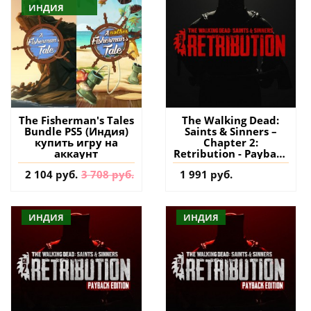
ИНДИЯ
The Fisherman's Tales
The Walking Dead:
Bundle PS5 (Индия)
Saints & Sinners –
купить игру на
Chapter 2:
аккаунт
Retribution - Payback
Edition PS5 VR2
2 104 руб.
3 708 руб.
1 991 руб.
(Турция) купить
игру на аккаунт
ИНДИЯ
ИНДИЯ