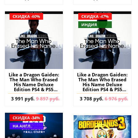
СКИДКА -60%
СКИДКА -47%
ИНДИЯ
Like a Dragon Gaiden:
Like a Dragon Gaiden:
The Man Who Erased
The Man Who Erased
His Name Deluxe
His Name Deluxe
Edition PS4 & PS5
Edition PS4 & PS5
(Турция) купить
(Индия) купить игру
3 991 руб.
9 897 руб.
3 708 руб.
6 976 руб.
игру на аккаунт
на аккаунт
СКИДКА -34%
НА АНГЛ.