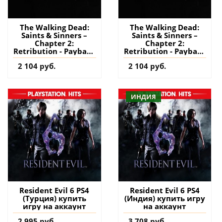
The Walking Dead:
The Walking Dead:
Saints & Sinners –
Saints & Sinners –
Chapter 2:
Chapter 2:
Retribution - Payback
Retribution - Payback
Edition PS4 (Индия)
Edition PS5 (Индия)
2 104 руб.
2 104 руб.
купить игру на
купить игру на
аккаунт
аккаунт
ИНДИЯ
Resident Evil 6 PS4
Resident Evil 6 PS4
(Турция) купить
(Индия) купить игру
игру на аккаунт
на аккаунт
2 995 руб.
3 708 руб.