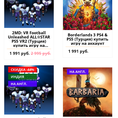
2MD: VR Football
Borderlands 3 PS4 &
Unleashed ALL☆STAR
PS5 (Турция) купить
PS5 VR2 (Турция)
игру на аккаунт
купить игру на
аккаунт
1 991 руб.
1 991 руб.
2 995 руб.
СКИДКА -44%
НА АНГЛ.
ИНДИЯ
НА АНГЛ.