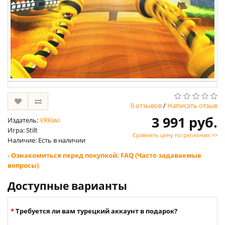
0 отзывов
/
Написать отзыв
3 991 руб.
Издатель:
VRKiwi
Игра: Stilt
Сравнить цену по регионам >>
Наличие: Есть в наличии
- Ознакомиться перед покупкой: FAQ (Часто задаваемые
вопросы)
Доступные варианты
Требуется ли вам турецкий аккаунт в подарок?