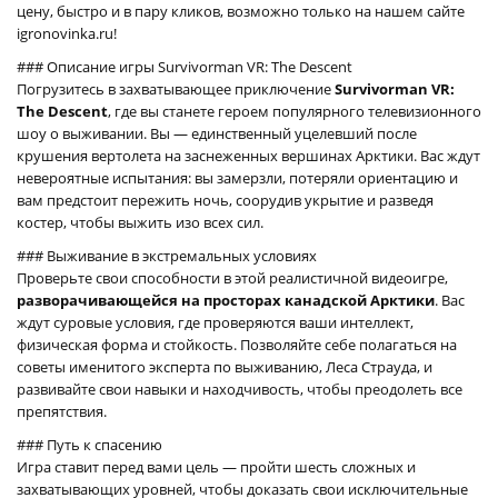
цену, быстро и в пару кликов, возможно только на нашем сайте
igronovinka.ru!
### Описание игры Survivorman VR: The Descent
Погрузитесь в захватывающее приключение
Survivorman VR:
The Descent
, где вы станете героем популярного телевизионного
шоу о выживании. Вы — единственный уцелевший после
крушения вертолета на заснеженных вершинах Арктики. Вас ждут
невероятные испытания: вы замерзли, потеряли ориентацию и
вам предстоит пережить ночь, соорудив укрытие и разведя
костер, чтобы выжить изо всех сил.
### Выживание в экстремальных условиях
Проверьте свои способности в этой реалистичной видеоигре,
разворачивающейся на просторах канадской Арктики
. Вас
ждут суровые условия, где проверяются ваши интеллект,
физическая форма и стойкость. Позволяйте себе полагаться на
советы именитого эксперта по выживанию, Леса Страуда, и
развивайте свои навыки и находчивость, чтобы преодолеть все
препятствия.
### Путь к спасению
Игра ставит перед вами цель — пройти шесть сложных и
захватывающих уровней, чтобы доказать свои исключительные