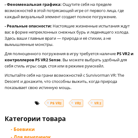
- Феноменальная графика:
Ощутите себя на пределе
возможностей в этой потрясающей игре от первого лица, где
каждый визуальный элемент создает полное погружение.
- Реальные опасности:
Настоящие жизненные испытания ждут
вас в форме непреклонных снежных бурь и леденящего холода.
Здесь ваши главные враги — природа и её стихии, а не
вымышленные монстры.
Для полноценного погружения в игру требуется наличие
PS VR2 и
контроллеров PS VR2 Sense
. Вы можете выбрать удобный для
себя стиль игры: сидя, стоя или в режиме румскейл.
Испытайте себя на грани возможностей с Survivorman VR: The
Descent и докажите, что способны выжить, когда природа
показывает свою истинную мощь.
PS VR2
VR2
VR 2
Категории товара
- Боевики
- Для вечеринок