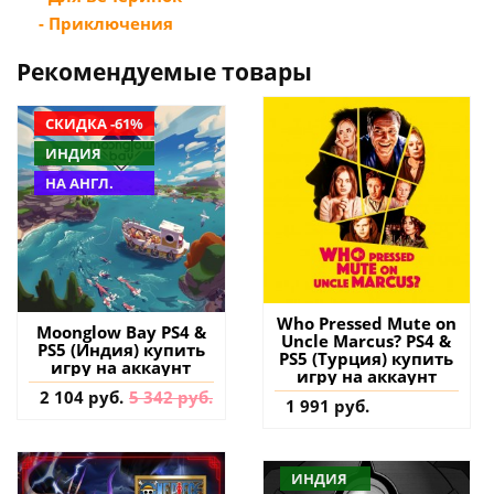
- Приключения
Рекомендуемые товары
СКИДКА -61%
ИНДИЯ
НА АНГЛ.
Who Pressed Mute on
Moonglow Bay PS4 &
Uncle Marcus? PS4 &
PS5 (Индия) купить
PS5 (Турция) купить
игру на аккаунт
игру на аккаунт
2 104 руб.
5 342 руб.
1 991 руб.
ИНДИЯ