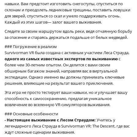
навыки. Вам предстоит изготовить снегоступы, спуститься по
склонам и преодолеть ледниковые трещины, поставить ловушки
для зверей, спуститься со скал и умело поддерживать огонь.
Каждый из этих шагов— залог вашего выживания.
Следите за своим маршрутом вдоль реки, ведя отчаянную борьбу
за спасение и стараясь держаться подальше от белых медведей.
### Погружение в реализм
Survivorman VR была создана с активным участием Леса Страуда,
одного из самых известных экспертов по выживанию
с
более чем 30-летним опытом. Он делится с вами своим
обширным багажом знаний, направляя вас в виртуальной
экспедиции. Однако именно вы должны принимать ключевые
решения, влияющие на результат вашего приключения.
Эта игра не просто тестирует ваши навыки, но и улучшает вашу
способность к самосохранению, предлагая уникальное
вовлечение во вселенную VR-симуляторов выживания.
### Основные особенности
- Настоящее выживание с Лесом Страудом:
Учитесь у
легендарного Леса Страуда в Survivorman VR: The Descent, где вас
ждут сложные сценарии выживания.