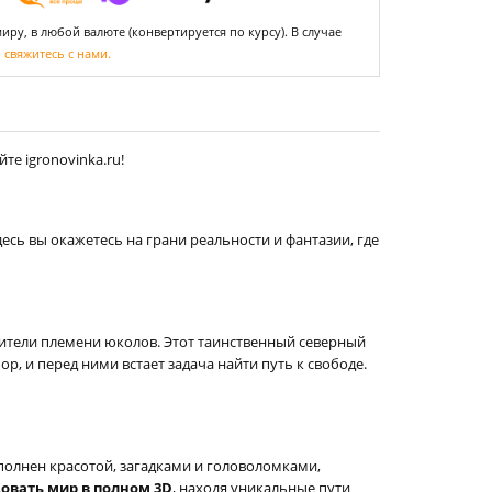
ру, в любой валюте (конвертируется по курсу). В случае
,
свяжитесь с нами.
е igronovinka.ru!
сь вы окажетесь на грани реальности и фантазии, где
вители племени юколов. Этот таинственный северный
, и перед ними встает задача найти путь к свободе.
полнен красотой, загадками и головоломками,
овать мир в полном 3D
, находя уникальные пути