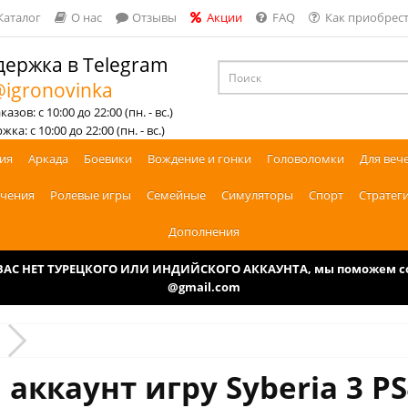
Каталог
О нас
Отзывы
Акции
FAQ
Как приобрест
ержка в Telegram
igronovinka
азов: с 10:00 до 22:00 (пн. - вс.)
ка: с 10:00 до 22:00 (пн. - вс.)
ия
Аркада
Боевики
Вождение и гонки
Головоломки
Для веч
чения
Ролевые игры
Семейные
Симуляторы
Спорт
Стратег
Дополнения
У ВАС НЕТ ТУРЕЦКОГО ИЛИ ИНДИЙСКОГО АККАУНТА, мы поможем соз
@gmail.com
 аккаунт игру Syberia 3 PS