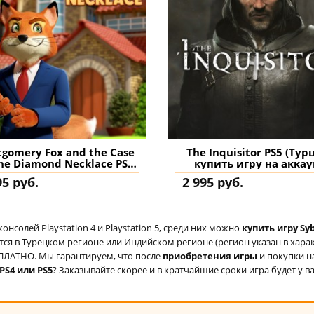
gomery Fox and the Case
The Inquisitor PS5 (Тур
he Diamond Necklace PS5
купить игру на аккау
урция) купить игру на
95 руб.
2 995 руб.
аккаунт
солей Playstation 4 и Playstation 5, среди них можно
купить игру Syb
ся в Турецком регионе или Индийском регионе (регион указан в характ
ЕСПЛАТНО. Мы гарантируем, что после
приобретения игры
и покупки н
 PS4 или PS5
? Заказывайте скорее и в кратчайшие сроки игра будет у в