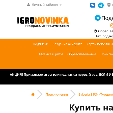
Личный кабинет
Подд
@
Обраб. зак
Тех. поддерж
Подписки
Создание аккаунта
Карты пополнен
Музыка и ритм
Образовательные
Приклю
АКЦИЯ! При заказе игры или подписки первый раз, ЕСЛИ 
Приключения
Syberia 3 PS4 (Турция)
Купить на