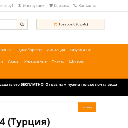
и игру?
Инструкции
Корзина
Контакты
Товаров 0 (0 руб.)
еринок
Единоборства
Имитация
Казуальные
ии
Ужасы
Уникальные
Фитнес
Шутеры
дать его БЕСПЛАТНО! От вас нам нужна только почта вида
4 (Турция)