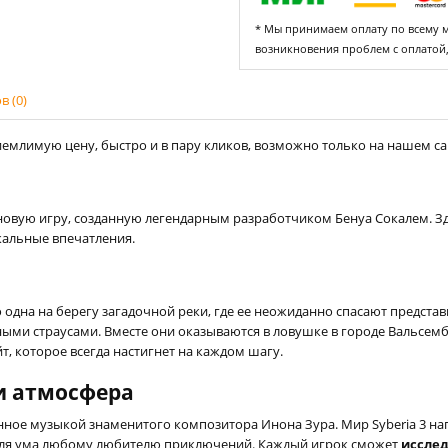
* Мы принимаем оплату по всему ми
возникновения проблем с оплатой
 (0)
емлимую цену, быстро и в пару кликов, возможно только на нашем сайт
овую игру, созданную легендарным разработчиком Бенуа Сокалем. Зде
кальные впечатления.
 одна на берегу загадочной реки, где ее неожиданно спасают предста
ми страусами. Вместе они оказываются в ловушке в городе Вальсембор
, которое всегда настигнет на каждом шагу.
и атмосфера
нное музыкой знаменитого композитора Инона Зура. Мир Syberia 3 на
 для ума любому любителю приключений. Каждый игрок сможет
исслед