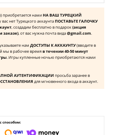
ия) приобретается нами
НА ВАШ ТУРЕЦКИЙ
 у вас нет Турецкого аккаунта
ПОСТАВЬТЕ ГАЛОЧКУ
ккаунт
, создадим бесплатно в подарок
(акция
м заказе)
, от вас нужна почта вида
@gmail.com
.
 указываете нам
ДОСТУПЫ К АККАУНТУ
(вводите в
й мы в рабочее время
в течении 40-50 минут
гры
. Игры купленные ночью приобретаются нами
АПНОЙ АУТЕНТИФИКАЦИИ
просьба заранее в
ОССТАНОВЛЕНИЯ
для мгновенного входа в аккаунт.
 способом: