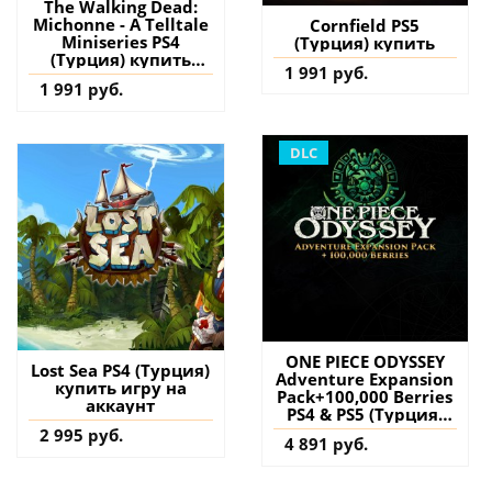
The Walking Dead:
Michonne - A Telltale
Cornfield PS5
Miniseries PS4
(Турция) купить
(Турция) купить
1 991 руб.
игру на аккаунт
1 991 руб.
DLC
ONE PIECE ODYSSEY
Lost Sea PS4 (Турция)
Adventure Expansion
купить игру на
Pack+100,000 Berries
аккаунт
PS4 & PS5 (Турция)
купить дополнение
2 995 руб.
4 891 руб.
на аккаунт