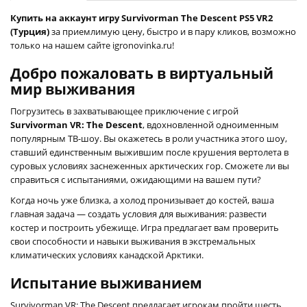
Купить на аккаунт игру Survivorman The Descent PS5 VR2
(Турция)
за приемлимую цену, быстро и в пару кликов, возможно
только на нашем сайте igronovinka.ru!
Добро пожаловать в виртуальный
мир выживания
Погрузитесь в захватывающее приключение с игрой
Survivorman VR: The Descent
, вдохновленной одноименным
популярным ТВ-шоу. Вы окажетесь в роли участника этого шоу,
ставший единственным выжившим после крушения вертолета в
суровых условиях заснеженных арктических гор. Сможете ли вы
справиться с испытаниями, ожидающими на вашем пути?
Когда ночь уже близка, а холод пронизывает до костей, ваша
главная задача — создать условия для выживания: развести
костер и построить убежище. Игра предлагает вам проверить
свои способности и навыки выживания в экстремальных
климатических условиях канадской Арктики.
Испытание выживанием
Survivorman VR: The Descent предлагает игрокам пройти шесть