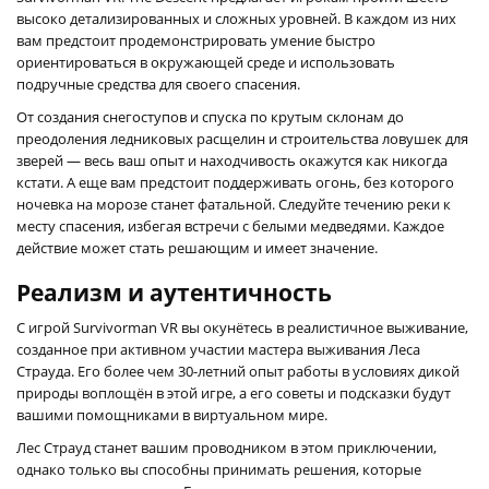
высоко детализированных и сложных уровней. В каждом из них
вам предстоит продемонстрировать умение быстро
ориентироваться в окружающей среде и использовать
подручные средства для своего спасения.
От создания снегоступов и спуска по крутым склонам до
преодоления ледниковых расщелин и строительства ловушек для
зверей — весь ваш опыт и находчивость окажутся как никогда
кстати. А еще вам предстоит поддерживать огонь, без которого
ночевка на морозе станет фатальной. Следуйте течению реки к
месту спасения, избегая встречи с белыми медведями. Каждое
действие может стать решающим и имеет значение.
Реализм и аутентичность
С игрой Survivorman VR вы окунётесь в реалистичное выживание,
созданное при активном участии мастера выживания Леса
Страуда. Его более чем 30-летний опыт работы в условиях дикой
природы воплощён в этой игре, а его советы и подсказки будут
вашими помощниками в виртуальном мире.
Лес Страуд станет вашим проводником в этом приключении,
однако только вы способны принимать решения, которые