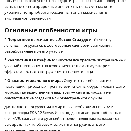
повлияют на ваш успех. Благодаря игре вы не только подвергнете
испытанию свои природные инстинкты, но также сможете
укрепить их, приобретая бесценный опыт выживания в
виртуальной реальности.
Основные особенности игры
*
Подлинное выживание с Лесом Страудом:
Учитесь у
легенды, погружаясь в достоверные сценарии выживания,
разработанные при его участии.
*
Реалистичная графика:
Ощутите все прелести экстремальных
условий выживания в высококачественном симуляторе с
эффектом полного погружения от первого лица.
*
Опасности реального мира:
Ощутите на себе влияние
настоящих природных препятствий: снежных бурь и леденящего
мороза, где единственный ваш враг — сама природа, а не
фантастические создания или огнестрельное оружие.
Для полного погружения в мир игры необходимы PS VR2 и
контроллеры PS VR2 Sense. Игра поддерживает разнообразные
стили VR: сидя, стоя и румскейл, предоставляя вам возможность
выбирать, каким образом вы хотите погрузиться в это
захватывающее приключение.