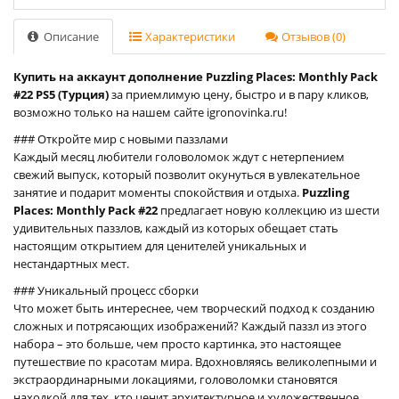
Описание
Характеристики
Отзывов (0)
Купить на аккаунт дополнение Puzzling Places: Monthly Pack
#22 PS5 (Турция)
за приемлимую цену, быстро и в пару кликов,
возможно только на нашем сайте igronovinka.ru!
### Откройте мир с новыми паззлами
Каждый месяц любители головоломок ждут с нетерпением
свежий выпуск, который позволит окунуться в увлекательное
занятие и подарит моменты спокойствия и отдыха.
Puzzling
Places: Monthly Pack #22
предлагает новую коллекцию из шести
удивительных паззлов, каждый из которых обещает стать
настоящим открытием для ценителей уникальных и
нестандартных мест.
### Уникальный процесс сборки
Что может быть интереснее, чем творческий подход к созданию
сложных и потрясающих изображений? Каждый паззл из этого
набора – это больше, чем просто картинка, это настоящее
путешествие по красотам мира. Вдохновляясь великолепными и
экстраординарными локациями, головоломки становятся
находкой для тех, кто ценит архитектурное и художественное