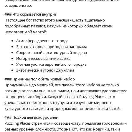
совершенство.
### Что скрывается внутри?
Настоящее богатство этого месяца - шесть тщательно
подобранных паззлов, каждый из которых обладает своей
неповторимой чертой:
Атмосфера древнего города
Захватывающая природная панорама
Современный архитектурный шедевр
Историческое величие замка
Уютная улочка европейского городка
Экзотический уголок джунглей
### Причины полюбить новый набор
Продуманные до мелочей, все паззлы этого набора не только
восхищают своим внешним видом, но и доставляют удовольствие
от процесса их сборки. Каждый паззл от Puzzling Places – это
уникальная возможность окунуться в изучение мирового
культурного наследия и природных достопримечательностей.
### Подход для всех уровней
Puzzling Places стремится к совершенству, предлагая головоломки
разных уровней сложности. Это значит, что как новички, так и