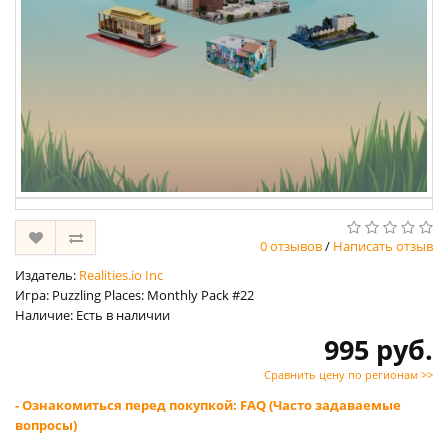
0 отзывов
/
Написать отзыв
Издатель:
Realities.io Inc
Игра: Puzzling Places: Monthly Pack #22
Наличие: Есть в наличии
995 руб.
Сравнить цену по регионам >>
- Ознакомиться перед покупкой: FAQ (Часто задаваемые
вопросы)