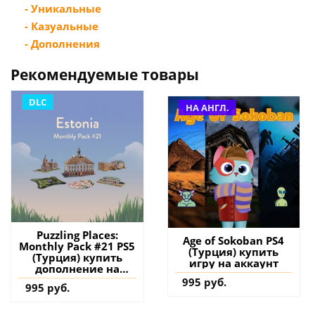
- Уникальные
- Казуальные
- Дополнения
Рекомендуемые товары
DLC
НА АНГЛ.
Puzzling Places:
Age of Sokoban PS4
Monthly Pack #21 PS5
(Турция) купить
(Турция) купить
игру на аккаунт
дополнение на
аккаунт
995 руб.
995 руб.