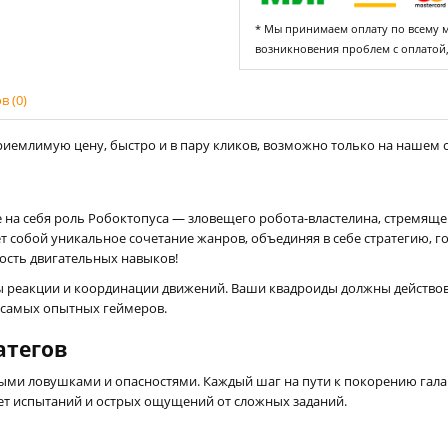
* Мы принимаем оплату по всему ми
возникновения проблем с оплатой
 (0)
риемлимую цену, быстро и в пару кликов, возможно только на нашем са
е на себя роль Робоктопуса — зловещего робота-властелина, стремящ
т собой уникальное сочетание жанров, объединяя в себе стратегию, г
ность двигательных навыков!
ы реакции и координации движений. Ваши квадроиды должны действо
е самых опытных геймеров.
атегов
ыми ловушками и опасностями. Каждый шаг на пути к покорению гала
ждет испытаний и острых ощущений от сложных заданий.