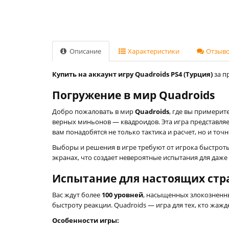
Описание
Характеристики
Отзывов
Купить на аккаунт игру Quadroids PS4 (Турция)
за п
Погружение в мир Quadroids
Добро пожаловать в мир
Quadroids
, где вы примерит
верных миньонов — квадроидов. Эта игра представляе
вам понадобятся не только тактика и расчет, но и точ
Выборы и решения в игре требуют от игрока быстрот
экранах, что создает невероятные испытания для даж
Испытание для настоящих стр
Вас ждут более
100 уровней
, насыщенных злокозненн
быстроту реакции. Quadroids — игра для тех, кто жа
Особенности игры: