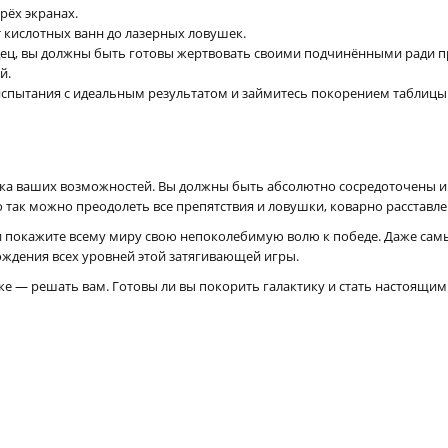
рёх экранах.
 кислотных ванн до лазерных ловушек.
ц, вы должны быть готовы жертвовать своими подчинёнными ради пр
й.
испытания с идеальным результатом и займитесь покорением таблицы 
ерка ваших возможностей. Вы должны быть абсолютно сосредоточены 
 так можно преодолеть все препятствия и ловушки, коварно расставле
 и покажите всему миру свою непоколебимую волю к победе. Даже са
ождения всех уровней этой затягивающей игры.
ке — решать вам. Готовы ли вы покорить галактику и стать настоящи