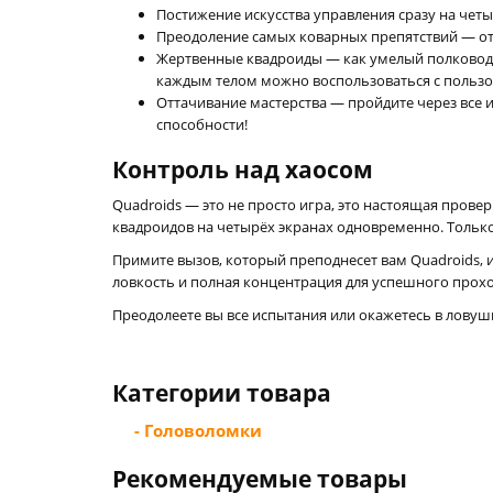
Постижение искусства управления сразу на четы
Преодоление самых коварных препятствий — от
Жертвенные квадроиды — как умелый полководе
каждым телом можно воспользоваться с пользо
Оттачивание мастерства — пройдите через все 
способности!
Контроль над хаосом
Quadroids — это не просто игра, это настоящая пров
квадроидов на четырёх экранах одновременно. Только
Примите вызов, который преподнесет вам Quadroids,
ловкость и полная концентрация для успешного прох
Преодолеете вы все испытания или окажетесь в ловуш
Категории товара
- Головоломки
Рекомендуемые товары