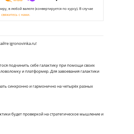
ру, в любой валюте (конвертируется по курсу). В случае
,
свяжитесь с нами.
йте igronovinka.ru!
егося подчинить себе галактику при помощи своих
оловоломку и платформер. Для завоевания галактики
вать синхронно и гармонично на четырёх разных
ктики будет проверкой на стратегическое мышление и