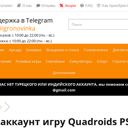
Каталог
О нас
Отзывы
Акции
FAQ
Как приобрест
ержка в Telegram
igronovinka
азов: с 10:00 до 22:00 (пн. - вс.)
ка: с 10:00 до 22:00 (пн. - вс.)
ия
Аркада
Боевики
Вождение и гонки
Головоломки
Для веч
чения
Ролевые игры
Семейные
Симуляторы
Спорт
Стратег
Дополнения
У ВАС НЕТ ТУРЕЦКОГО ИЛИ ИНДИЙСКОГО АККАУНТА, мы поможем соз
@gmail.com
)
аккаунт игру Quadroids P