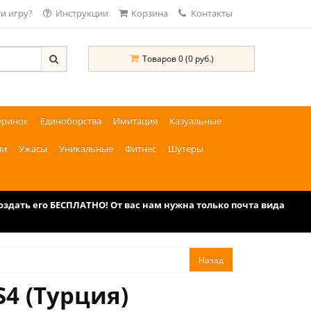
и игру?
Инструкции
Корзина
Контакты
Товаров 0 (0 руб.)
еринок
Единоборства
Имитация
Казуальные
ии
Ужасы
Уникальные
Фитнес
Шутеры
дать его БЕСПЛАТНО! От вас нам нужна только почта вида
S4 (Турция)