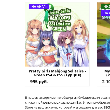
НА АНГЛ.
ИН
НА 
Pretty Girls Mahjong Solitaire -
My
Green PS4 & PS5 (Турция)
(
купить игру на аккаунт
995 руб.
2 1
В нашем ассортименте обширная библиотека игр для кон
сниженной цене специально для Вас. Игра приобретает
Store на ваш аккаунт, который мы создаем для вас Б