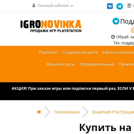
Личный кабинет
Подд
@
Обраб. зак
Тех. поддерж
Подписки
Создание аккаунта
Карты пополнен
Музыка и ритм
Образовательные
Приклю
АКЦИЯ! При заказе игры или подписки первый раз, ЕСЛИ 
Головоломки
Quadroids PS4 (Турция
Купить на 