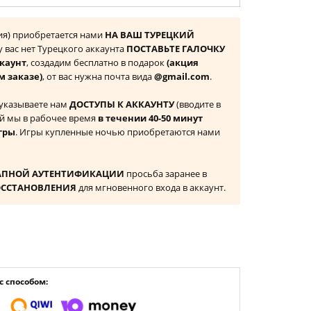
ция) приобретается нами
НА ВАШ ТУРЕЦКИЙ
 у вас нет Турецкого аккаунта
ПОСТАВЬТЕ ГАЛОЧКУ
ккаунт
, создадим бесплатно в подарок
(акция
м заказе)
, от вас нужна почта вида
@gmail.com
.
 указываете нам
ДОСТУПЫ К АККАУНТУ
(вводите в
й мы в рабочее время
в течении 40-50 минут
гры
. Игры купленные ночью приобретаются нами
АПНОЙ АУТЕНТИФИКАЦИИ
просьба заранее в
ОССТАНОВЛЕНИЯ
для мгновенного входа в аккаунт.
 способом: