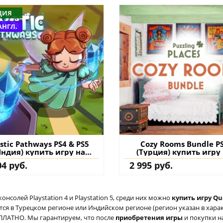
ДИЯ
АНГЛ.
stic Pathways PS4 & PS5
Cozy Rooms Bundle P
Индия) купить игру на
(Турция) купить игру
аккаунт
аккаунт
04 руб.
2 995 руб.
солей Playstation 4 и Playstation 5, среди них можно
купить игру Qu
ся в Турецком регионе или Индийском регионе (регион указан в характ
ЕСПЛАТНО. Мы гарантируем, что после
приобретения игры
и покупки н