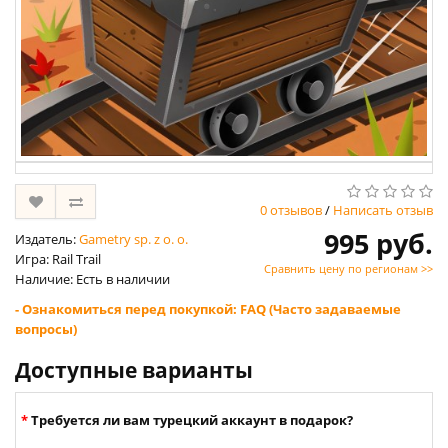
0 отзывов
/
Написать отзыв
995 руб.
Издатель:
Gametry sp. z o. o.
Игра: Rail Trail
Сравнить цену по регионам >>
Наличие: Есть в наличии
- Ознакомиться перед покупкой: FAQ (Часто задаваемые
вопросы)
Доступные варианты
Требуется ли вам турецкий аккаунт в подарок?