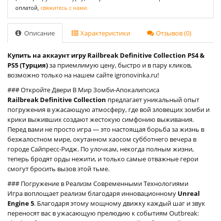
оплатой,
свяжитесь с нами.
Описание
Характеристики
Отзывов (0)
Купить на аккаунт игру Railbreak Definitive Collection PS4 &
PS5 (Турция)
за приемлимую цену, быстро и в пару кликов,
возможно только на нашем сайте igronovinka.ru!
### Откройте Двери В Мир Зомби-Апокалипсиса
Railbreak Definitive Collection
предлагает уникальный опыт
погружения в ужасающую атмосферу, где вой зловещих зомби и
крики выживших создают жестокую симфонию выживания.
Перед вами не просто игра — это настоящая борьба за жизнь в
безжалостном мире, окутанном хаосом субботнего вечера в
городе Сайпресс-Ридж. По улочкам, некогда полным жизни,
теперь бродят орды нежити, и только самые отважные герои
смогут бросить вызов этой тьме.
### Погружение в Реализм Современными Технологиями
Игра воплощает реализм благодаря инновационному
Unreal
Engine 5
. Благодаря этому мощному движку каждый шаг и звук
переносят вас в ужасающую прелюдию к событиям Outbreak: