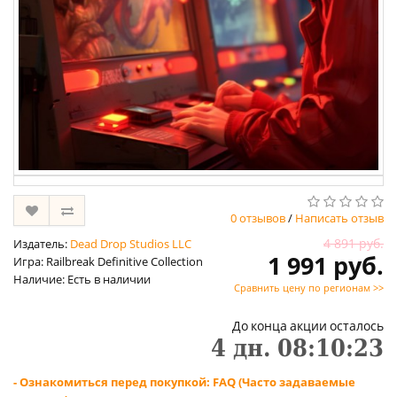
0 отзывов
/
Написать отзыв
4 891 руб.
Издатель:
Dead Drop Studios LLC
1 991 руб.
Игра: Railbreak Definitive Collection
Наличие: Есть в наличии
Сравнить цену по регионам >>
До конца акции осталось
4
дн.
08
:
10
:
23
- Ознакомиться перед покупкой: FAQ (Часто задаваемые