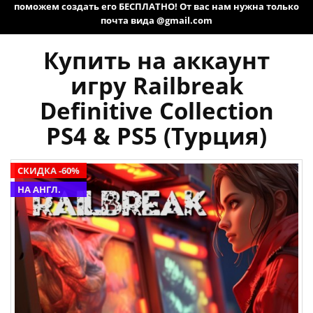
поможем создать его БЕСПЛАТНО! От вас нам нужна только
почта вида @gmail.com
Купить на аккаунт
игру Railbreak
Definitive Collection
PS4 & PS5 (Турция)
СКИДКА -60%
НА АНГЛ.