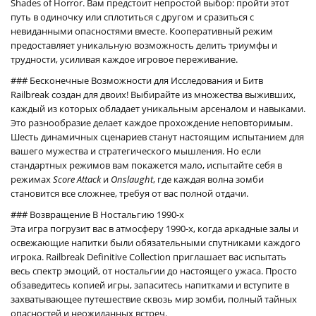
Shades of Horror. Вам предстоит непростой выбор: пройти этот
путь в одиночку или сплотиться с другом и сразиться с
невиданными опасностями вместе. Кооперативный режим
предоставляет уникальную возможность делить триумфы и
трудности, усиливая каждое игровое переживание.
### Бесконечные Возможности для Исследования и Битв
Railbreak создан для двоих! Выбирайте из множества выживших,
каждый из которых обладает уникальным арсеналом и навыками.
Это разнообразие делает каждое прохождение неповторимым.
Шесть динамичных сценариев станут настоящим испытанием для
вашего мужества и стратегического мышления. Но если
стандартных режимов вам покажется мало, испытайте себя в
режимах
Score Attack
и
Onslaught
, где каждая волна зомби
становится все сложнее, требуя от вас полной отдачи.
### Возвращение В Ностальгию 1990-х
Эта игра погрузит вас в атмосферу 1990-х, когда аркадные залы и
освежающие напитки были обязательными спутниками каждого
игрока. Railbreak Definitive Collection приглашает вас испытать
весь спектр эмоций, от ностальгии до настоящего ужаса. Просто
обзаведитесь копией игры, запаситесь напитками и вступите в
захватывающее путешествие сквозь мир зомби, полный тайных
опасностей и неожиданных встреч.