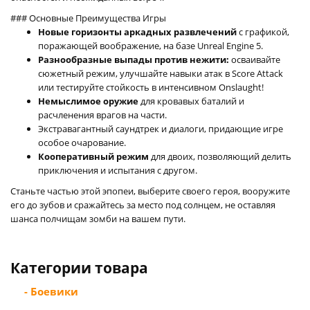
### Основные Преимущества Игры
Новые горизонты аркадных развлечений
с графикой,
поражающей воображение, на базе Unreal Engine 5.
Разнообразные выпады против нежити:
осваивайте
сюжетный режим, улучшайте навыки атак в Score Attack
или тестируйте стойкость в интенсивном Onslaught!
Немыслимое оружие
для кровавых баталий и
расчленения врагов на части.
Экстравагантный саундтрек и диалоги, придающие игре
особое очарование.
Кооперативный режим
для двоих, позволяющий делить
приключения и испытания с другом.
Станьте частью этой эпопеи, выберите своего героя, вооружите
его до зубов и сражайтесь за место под солнцем, не оставляя
шанса полчищам зомби на вашем пути.
Категории товара
- Боевики