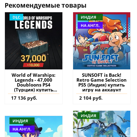
Рекомендуемые товары
DLC
ИНДИЯ
НА АНГЛ.
World of Warships:
SUNSOFT is Back!
Legends - 47,000
Retro Game Selection
Doubloons PS4
PS5 (Индия) купить
(Турция) купить
игру на аккаунт
дополнение на
17 136 руб.
2 104 руб.
аккаунт
ИНДИЯ
ИНДИЯ
НА АНГЛ.