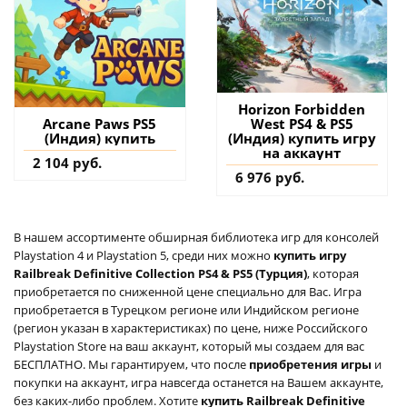
Horizon Forbidden
West PS4 & PS5
Arcane Paws PS5
(Индия) купить игру
(Индия) купить
на аккаунт
2 104 руб.
6 976 руб.
В нашем ассортименте обширная библиотека игр для консолей
Playstation 4 и Playstation 5, среди них можно
купить игру
Railbreak Definitive Collection PS4 & PS5 (Турция)
, которая
приобретается по сниженной цене специально для Вас. Игра
приобретается в Турецком регионе или Индийском регионе
(регион указан в характеристиках) по цене, ниже Российского
Playstation Store на ваш аккаунт, который мы создаем для вас
БЕСПЛАТНО. Мы гарантируем, что после
приобретения игры
и
покупки на аккаунт, игра навсегда останется на Вашем аккаунте,
без каких-либо проблем. Хотите
купить Railbreak Definitive