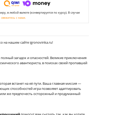
ру, в любой валюте (конвертируется по курсу). В случае
,
свяжитесь с нами.
 на нашем сайте igronovinka.ru!
, полный загадок и опасностей. Великие приключения
космического авантюриста, в поисках своей пропавшей
торая встанет на её пути. Ваша главная миссия —
яющих способностей игра позволяет адаптировать
и или же предпочесть осторожный и продуманный
 улучшений
помогут вам сыграть так, как вы хотите.