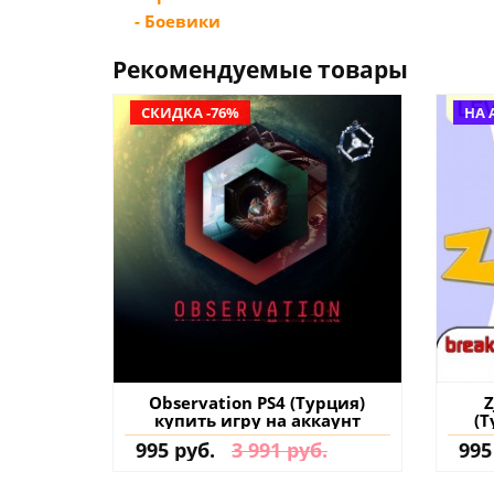
- Боевики
Рекомендуемые товары
СКИДКА -76%
НА 
Observation PS4 (Турция)
Z
купить игру на аккаунт
(Т
995 руб.
3 991 руб.
995