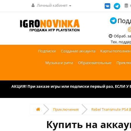
Личный кабинет
Подд
@
Обраб. зак
Тех. поддерж
Подписки
Создание аккаунта
Карты пополнен
Музыка и ритм
Образовательные
Приклю
АКЦИЯ! При заказе игры или подписки первый раз, ЕСЛИ 
Приключения
Rebel Transmute PS4 &
Купить на аккаун