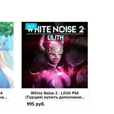
DLC
S4
White Noise 2 - Lilith PS4
на
(Турция) купить дополнение
на аккаунт
995 руб.