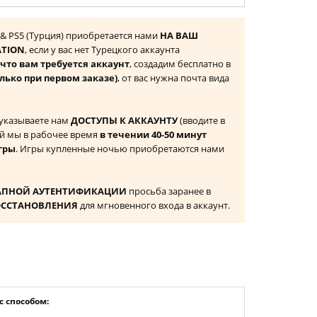
 & PS5 (Турция) приобретается нами
НА ВАШ
ATION
, если у вас нет Турецкого аккаунта
то вам требуется аккаунт
, создадим бесплатно в
лько при первом заказе)
, от вас нужна почта вида
 указываете нам
ДОСТУПЫ К АККАУНТУ
(вводите в
й мы в рабочее время
в течении 40-50 минут
гры
. Игры купленные ночью приобретаются нами
АПНОЙ АУТЕНТИФИКАЦИИ
просьба заранее в
ОССТАНОВЛЕНИЯ
для мгновенного входа в аккаунт.
 способом: