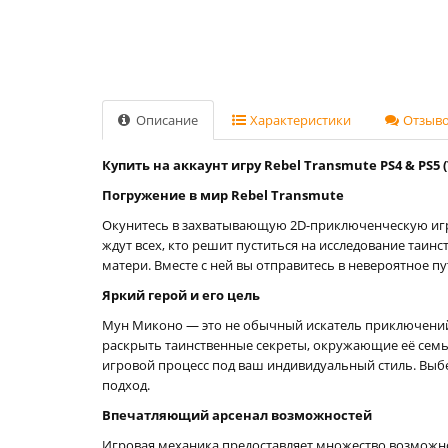
Описание
Характеристики
Отзывов
Купить на аккаунт игру Rebel Transmute PS4 & PS5 
Погружение в мир Rebel Transmute
Окунитесь в захватывающую 2D-приключенческую и
ждут всех, кто решит пуститься на исследование таи
матери. Вместе с ней вы отправитесь в невероятное 
Яркий герой и его цель
Мун Миконо — это не обычный искатель приключений. 
раскрыть таинственные секреты, окружающие её семь
игровой процесс под ваш индивидуальный стиль. Выб
подход.
Впечатляющий арсенал возможностей
Игровая механика предоставляет множество возможно