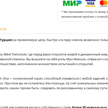
* Мы принимаем оплату по всему ми
возникновения проблем с оплатой
 (0)
(Турция)
за приемлимую цену, быстро и в пару кликов, возможно только
гру
Rebel Transmute
, где перед вами откроется живой и динамичный мир
нственной планеты. Вы возьмете на себя роль Мун Миконо, отважного 
путешествие, наполненное множеством испытаний и открытий.
Она — космический скрап, способный справиться с любой задачей, ко
ю. При этом вы не останетесь без помощи. За счёт уникальных измен
ерите, каким героем быть: следовать ли рискованному и смелому пут
стей для развития вашего собственного стиля.
Более 50 уникальных