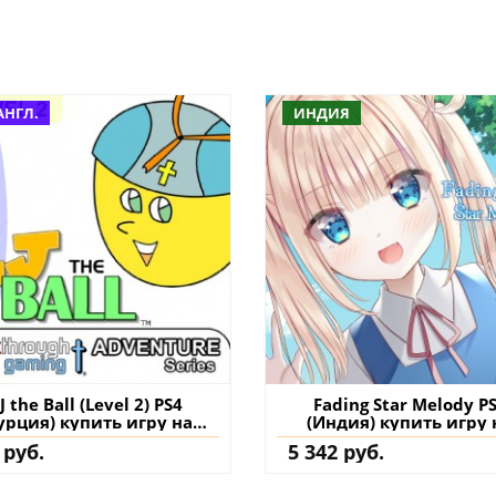
АНГЛ.
ИНДИЯ
J the Ball (Level 2) PS4
Fading Star Melody P
урция) купить игру на
(Индия) купить игру 
аккаунт
аккаунт
 руб.
5 342 руб.