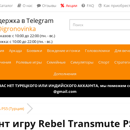
Каталог
О нас
Отзывы
Акции
FAQ
Как приобрест
ержка в Telegram
igronovinka
азов: с 10:00 до 22:00 (пн. - вс.)
ка: с 10:00 до 22:00 (пн. - вс.)
ия
Аркада
Боевики
Вождение и гонки
Головоломки
Для веч
чения
Ролевые игры
Семейные
Симуляторы
Спорт
Стратег
Дополнения
У ВАС НЕТ ТУРЕЦКОГО ИЛИ ИНДИЙСКОГО АККАУНТА, мы поможем соз
@gmail.com
 PS5 (Турция)
т игру Rebel Transmute P