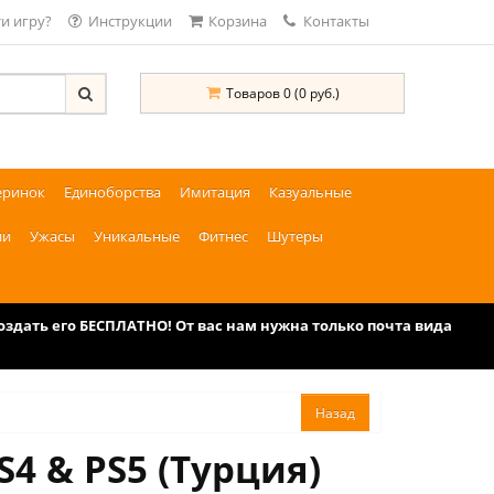
и игру?
Инструкции
Корзина
Контакты
Товаров 0 (0 руб.)
еринок
Единоборства
Имитация
Казуальные
ии
Ужасы
Уникальные
Фитнес
Шутеры
дать его БЕСПЛАТНО! От вас нам нужна только почта вида
S4 & PS5 (Турция)