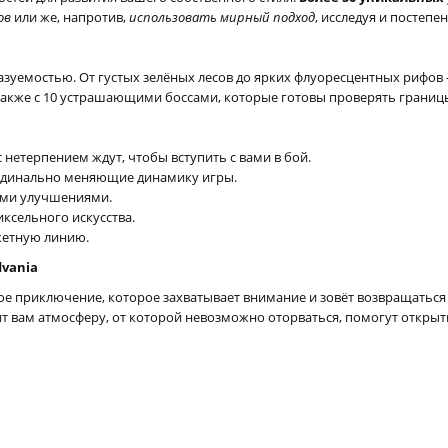
ов
или же, напротив,
использовать мирный подход
, исследуя и постепе
зуемостью. От густых зелёных лесов до ярких флуоресцентных рифов 
а также с 10 устрашающими боссами, которые готовы проверять грани
 нетерпением ждут, чтобы вступить с вами в бой.
ардинально меняющие динамику игры.
ыми улучшениями.
ксельного искусства.
жетную линию.
vania
е приключение, которое захватывает внимание и зовёт возвращаться 
т вам атмосферу, от которой невозможно оторваться, помогут открыть