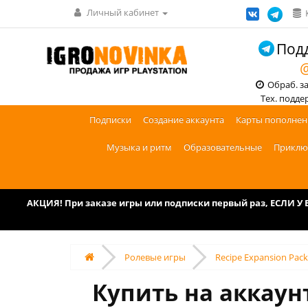
Личный кабинет
Подд
@
Обраб. зак
Тех. поддерж
Подписки
Создание аккаунта
Карты пополнен
Музыка и ритм
Образовательные
Приклю
АКЦИЯ! При заказе игры или подписки первый раз, ЕСЛИ 
Ролевые игры
Recipe Expansion Pack "
Купить на аккаунт