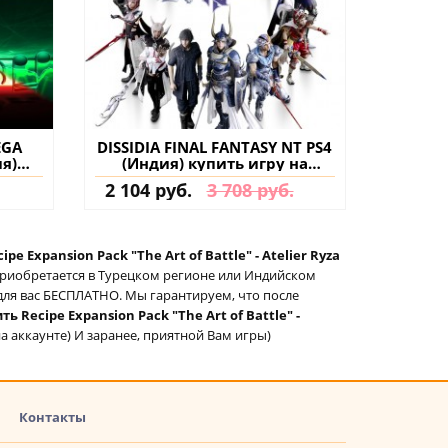
EGA
DISSIDIA FINAL FANTASY NT PS4
ия)
(Индия) купить игру на
нт
аккаунт
2 104 руб.
3 708 руб.
ipe Expansion Pack "The Art of Battle" - Atelier Ryza
 приобретается в Турецком регионе или Индийском
м для вас БЕСПЛАТНО. Мы гарантируем, что после
ть Recipe Expansion Pack "The Art of Battle" -
на аккаунте) И заранее, приятной Вам игры)
Контакты