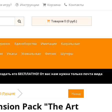
и игру?
Инструкции
Корзина
Контакты
Товаров 0 (0 руб.)
еринок
Единоборства
Имитация
Казуальные
ии
Ужасы
Уникальные
Фитнес
Шутеры
дать его БЕСПЛАТНО! От вас нам нужна только почта вида
S5 (Турция)
sion Pack "The Art