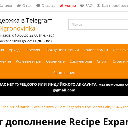
Каталог
О нас
Отзывы
Акции
FAQ
Как приобрест
ержка в Telegram
igronovinka
азов: с 10:00 до 22:00 (пн. - вс.)
ка: с 10:00 до 22:00 (пн. - вс.)
ия
Аркада
Боевики
Вождение и гонки
Головоломки
Для веч
чения
Ролевые игры
Семейные
Симуляторы
Спорт
Стратег
Дополнения
У ВАС НЕТ ТУРЕЦКОГО ИЛИ ИНДИЙСКОГО АККАУНТА, мы поможем соз
@gmail.com
The Art of Battle" - Atelier Ryza 2: Lost Legends & the Secret Fairy PS4 & P
 дополнение Recipe Expan