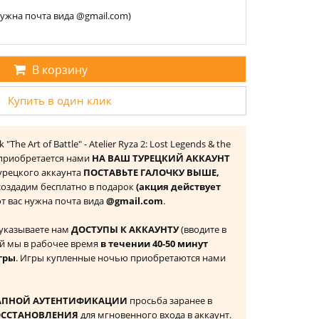
 нужна почта вида @gmail.com)
В корзину
Купить в один клик
"The Art of Battle" - Atelier Ryza 2: Lost Legends & the
) приобретается нами
НА ВАШ ТУРЕЦКИЙ АККАУНТ
 Турецкого аккаунта
ПОСТАВЬТЕ ГАЛОЧКУ ВЫШЕ,
 создадим бесплатно в подарок
(акция действует
 от вас нужна почта вида
@gmail.com
.
 указываете нам
ДОСТУПЫ К АККАУНТУ
(вводите в
й мы в рабочее время
в течении 40-50 минут
гры
. Игры купленные ночью приобретаются нами
АПНОЙ АУТЕНТИФИКАЦИИ
просьба заранее в
ОССТАНОВЛЕНИЯ
для мгновенного входа в аккаунт.