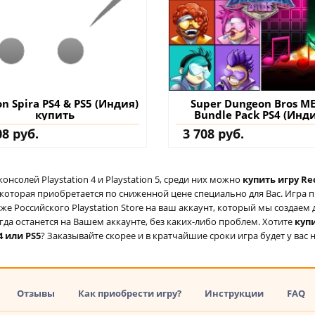
n Spira PS4 & PS5 (Индия)
Super Dungeon Bros M
купить
Bundle Pack PS4 (Инд
купить игру на аккау
08 руб.
3 708 руб.
солей Playstation 4 и Playstation 5, среди них можно
купить игру Rec
 которая приобретается по сниженной цене специально для Вас. Игра
иже Российского Playstation Store на ваш аккаунт, который мы создае
егда останется на Вашем аккаунте, без каких-либо проблем. Хотите
купи
S4 или PS5
? Заказывайте скорее и в кратчайшие сроки игра будет у вас 
Отзывы
Как приобрести игру?
Инструкции
FAQ