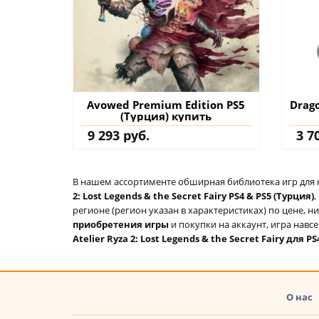
Avowed Premium Edition PS5
Drago
(Турция) купить
9 293 руб.
3 7
В нашем ассортименте обширная библиотека игр для кон
2: Lost Legends & the Secret Fairy PS4 & PS5 (Турция)
,
регионе (регион указан в характеристиках) по цене, н
приобретения игры
и покупки на аккаунт, игра навс
Atelier Ryza 2: Lost Legends & the Secret Fairy для P
О нас