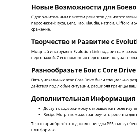
Новые Возможности для Боев
С дополнительным пакетом рецептов для изготовления
персонажей: Ryza, Lent, Tao, Klaudia, Patricia, Cliffo
сражение.
Творчество и Развитие с Evolut
Мощный инструмент Evolution Link подарит вам возм
персонажей. С его помощью персонажи получат новый
Разнообразьте Бои с Core Drive
Пять уникальных атак Core Drive были специально ра
действия под любые ситуации, расширяя границы ваше
Дополнительная Информация
Доступ к содержимому открывается после изучени
Recipe Morph поможет заполучить рецепты для 
Те, кто приобретёт это дополнение для PS5, смогут б
платформах.