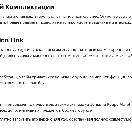
ой Комплектации
 снаряжения ваши герои станут на порядок сильнее. Откройте семь в
rd и Serri. Новые предметы позволят не только усилить защитные и атак
ion Link
ожность создания уникальных аксессуаров, которые могут коренным 
 уровень силы и мастерства, что поможет побеждать даже самых сто
зработаны, чтобы придать сражениям новую динамику. Эти функции п
го влияния на поле боя.
я определённых рецептов, а также активации функций Recipe Morph, Ev
всех дополнительных предметов, брони и оружия.
есплатно загрузить его версию для PS4, обеспечивая полную совместим