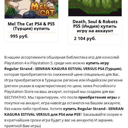
Death, Soul & Robots
Mel The Cat PS4 & PS5
PS5 (Индия) купить
(Турция) купить
игру на аккаунт
995 руб.
2 104 руб.
В нашем ассортименте обширная библиотека игр для консолей
Playstation 4 и Playstation 5, среди них можно
купить игру
Regular Strand - SENRAN KAGURA ESTIVAL VERSUS PS4 (Турция)
,
которая приобретается по сниженной цене специально для Вас.
Игра приобретается в Турецком регионе или Индийском регионе
(регион указан в характеристиках) по цене, ниже Российского
Playstation Store на ваш аккаунт, который мы создаем для вас
БЕСПЛАТНО. Мы гарантируем, что после
приобретения игры
и
покупки на аккаунт, игра навсегда останется на Вашем аккаунте,
без каких-либо проблем. Хотите
купить Regular Strand - SENRAN
KAGURA ESTIVAL VERSUS для PS4 или PS5
? Заказывайте скорее и
в кратчайшие сроки игра будет у вас на аккаунте) И заранее,
приятной Вам игры)