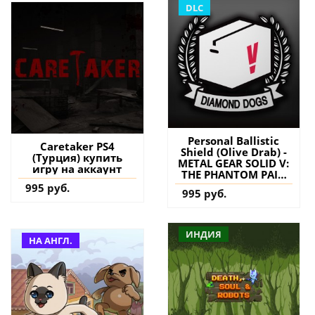
DLC
Personal Ballistic
Caretaker PS4
Shield (Olive Drab) -
(Турция) купить
METAL GEAR SOLID V:
игру на аккаунт
THE PHANTOM PAIN
PS4 (Турция) купить
995 руб.
995 руб.
дополнение на
аккаунт
ИНДИЯ
НА АНГЛ.