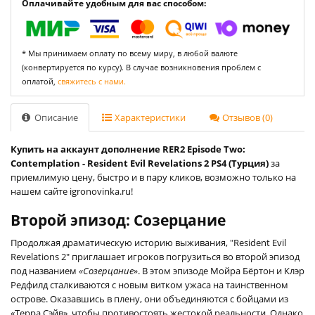
Оплачивайте удобным для вас способом:
* Мы принимаем оплату по всему миру, в любой валюте
(конвертируется по курсу). В случае возникновения проблем с
оплатой,
свяжитесь с нами.
Описание
Характеристики
Отзывов (0)
Купить на аккаунт дополнение RER2 Episode Two:
Contemplation - Resident Evil Revelations 2 PS4 (Турция)
за
приемлимую цену, быстро и в пару кликов, возможно только на
нашем сайте igronovinka.ru!
Второй эпизод: Созерцание
Продолжая драматическую историю выживания, "Resident Evil
Revelations 2" приглашает игроков погрузиться во второй эпизод
под названием
«Созерцание»
. В этом эпизоде Мойра Бёртон и Клэр
Редфилд сталкиваются с новым витком ужаса на таинственном
острове. Оказавшись в плену, они объединяются с бойцами из
«Терра Сэйв», чтобы противостоять жестокой реальности. Однако