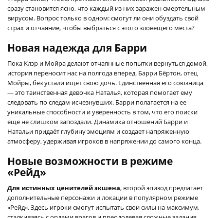
сразу становится ясно, что каждый из них заражен смертельным
вирусом. Вопрос только в одном: смогут ли они обуздать свой
страх и отчаяние, чтобы выбраться с этого зловещего места?
Новая надежда для Барри
Пока Клэр и Мойра делают отчаянные попытки вернуться домой,
история переносит нас на полгода вперед. Барри Бёртон, отец
Мойры, без устали ищет свою дочь. Единственная его союзница
— это таинственная девочка Наталья, которая помогает ему
следовать по следам исчезнувших. Барри полагается на ее
уникальные способности и уверенность в том, что его поиски
еще не слишком запоздали. Динамика отношений Барри и
Натальи придаёт глубину эмоциям и создает напряженную
атмосферу, удерживая игроков в напряжении до самого конца.
Новые возможности в режиме
«Рейд»
Для истинных ценителей экшена
, второй эпизод предлагает
дополнительные персонажи и локации в популярном режиме
«Рейд». Здесь игроки смогут испытать свои силы на максимум,
сталкиваясь с ордами врагов и преодолевая сложные задания.