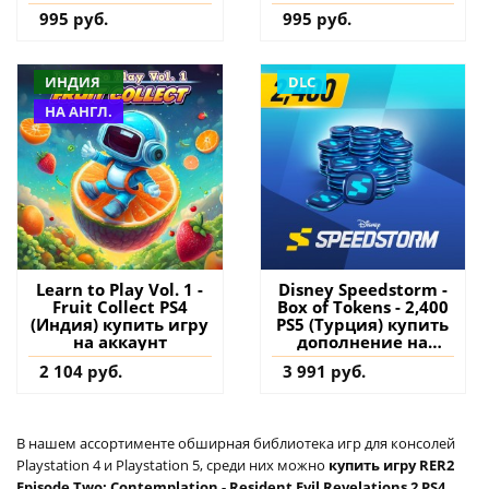
дополнение на
дополнение на
995 руб.
995 руб.
аккаунт
аккаунт
ИНДИЯ
DLC
НА АНГЛ.
Learn to Play Vol. 1 -
Disney Speedstorm -
Fruit Collect PS4
Box of Tokens - 2,400
(Индия) купить игру
PS5 (Турция) купить
на аккаунт
дополнение на
аккаунт
2 104 руб.
3 991 руб.
В нашем ассортименте обширная библиотека игр для консолей
Playstation 4 и Playstation 5, среди них можно
купить игру RER2
Episode Two: Contemplation - Resident Evil Revelations 2 PS4