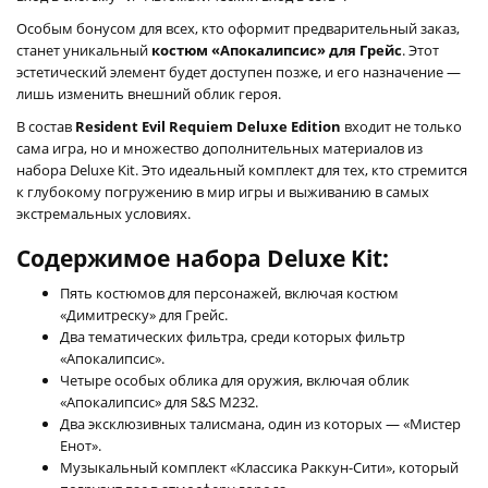
Особым бонусом для всех, кто оформит предварительный заказ,
станет уникальный
костюм «Апокалипсис» для Грейс
. Этот
эстетический элемент будет доступен позже, и его назначение —
лишь изменить внешний облик героя.
В состав
Resident Evil Requiem Deluxe Edition
входит не только
сама игра, но и множество дополнительных материалов из
набора Deluxe Kit. Это идеальный комплект для тех, кто стремится
к глубокому погружению в мир игры и выживанию в самых
экстремальных условиях.
Содержимое набора Deluxe Kit:
Пять костюмов для персонажей, включая костюм
«Димитреску» для Грейс.
Два тематических фильтра, среди которых фильтр
«Апокалипсис».
Четыре особых облика для оружия, включая облик
«Апокалипсис» для S&S M232.
Два эксклюзивных талисмана, один из которых — «Мистер
Енот».
Музыкальный комплект «Классика Раккун-Сити», который