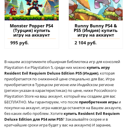
Monster Popper PS4
Runny Bunny PS4 &
(Турция) купить
PS5 (Индия) купить
игру на аккаунт
игру на аккаунт
995 руб.
2 104 руб.
В нашем ассортименте обширная библиотека игр для консолей
Playstation 4 и Playstation 5, среди них можно
купить игру
Resident Evil Requiem Deluxe Edition PS5 (Индия)
, которая
приобретается по сниженной цене специально для Вас. Игра
приобретается в Турецком регионе или Индийском регионе
(регион указан в характеристиках) по цене, ниже Российского
Playstation Store на ваш аккаунт, который мы создаем для вас
БЕСПЛАТНО. Мы гарантируем, что после
приобретения игры
и
покупки на аккаунт, игра навсегда останется на Вашем аккаунте,
без каких-либо проблем. Хотите
купить Resident Evil Requiem
Deluxe Edition для PS4 или PS5
? Заказывайте скорее и в
кратчайшие сроки игра будет у вас на аккаунте) И заранее,