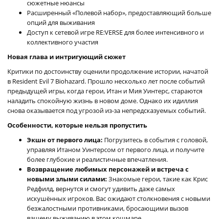
сюжетные нюансы
Расширенный «Полевой набор», предоставляющий больше
опций для выживания
Доступ к сетевой игре RE:VERSE для более интенсивного и
коллективного участия
Новая глава и интригующий сюжет
Критики по достоинству оценили продолжение истории, начатой
в Resident Evil 7 Biohazard. Прошло несколько лет после событий
предыдущей игры, когда герои, Итан и Мия Уинтерс, стараются
наладить спокойную жизнь в новом доме. Однако их идиллия
снова оказывается под угрозой из-за непредсказуемых событий.
Особенности, которые нельзя пропустить
Экшн от первого лица:
Погрузитесь в события с головой,
управляя Итаном Уинтерсом от первого лица, и получите
более глубокие и реалистичные впечатления.
Возвращение любимых персонажей и встреча с
новыми злыми силами:
Знакомые герои, такие как Крис
Редфилд, вернутся и смогут удивить даже самых
искушённых игроков. Вас ожидают столкновения с новыми
безжалостными противниками, бросающими вызов
вашему выживанию в этом кошмаре.