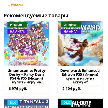
- Ужасы
Рекомендуемые товары
ИНДИЯ
ИНДИЯ
НА АНГЛ.
НА АНГЛ.
Umamusume: Pretty
Downward: Enhanced
Derby – Party Dash
Edition PS5 (Индия)
PS4 & PS5 (Индия)
купить игру на
купить игру на
аккаунт
аккаунт
6 976 руб.
2 104 руб.
DLC
DLC