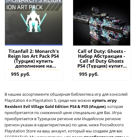
Titanfall 2: Monarch's
Call of Duty: Ghosts -
Reign Ion Art Pack PS4
Набор Абстракция -
(Турция) купить
Call of Duty Ghosts
дополнение на
PS4 (Турция) купить
аккаунт
дополнение на
995 руб.
995 руб.
аккаунт
В нашем ассортименте обширная библиотека игр для консолей
Playstation 4 и Playstation 5, среди них можно
купить игру
Resident Evil Village Gold Edition PS4 & PS5 (Индия)
, которая
приобретается по сниженной цене специально для Вас. Игра
приобретается в Турецком регионе или Индийском регионе
(регион указан в характеристиках) по цене, ниже Российского
Playstation Store на ваш аккаунт, который мы создаем для вас
БЕСПЛАТНО. Мы гарантируем, что после
приобретения игры
и