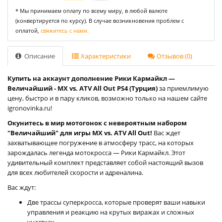
* Мы принимаем оплату по всему миру, в любой валюте
(конвертируется по курсу). В случае возникновения проблем с
оплатой,
свяжитесь с нами.
Описание
Характеристики
Отзывов (0)
Купить на аккаунт дополнение Рики Кармайкл —
Величайший - MX vs. ATV All Out PS4 (Турция)
за приемлимую
цену, быстро и в пару кликов, возможно только на нашем сайте
igronovinka.ru!
Окунитесь в мир мотогонок с невероятным набором
"Величайший" для игры MX vs. ATV All Out!
Вас ждет
захватывающее погружение в атмосферу трасс, на которых
зарождалась легенда мотокросса — Рики Кармайкл. Этот
удивительный комплект представляет собой настоящий вызов
для всех любителей скорости и адреналина.
Вас ждут:
Две трассы суперкросса, которые проверят ваши навыки
управления и реакцию на крутых виражах и сложных
участках.