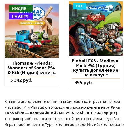
DLC
ИНДИЯ
НА АНГЛ.
Pinball FX3 - Medieval
Thomas & Friends:
Pack PS4 (Турция)
Wonders of Sodor PS4
купить дополнение
& PS5 (Индия) купить
на аккаунт
5 342 руб.
995 руб.
В нашем ассортименте обширная библиотека игр для консолей
Playstation 4 и Playstation 5, среди них можно
купить игру Рики
Кармайкл — Величайший - MX vs. ATV All Out PS4 (Турция)
,
которая приобретается по сниженной цене специально для Вас.
Игра приобретается в Турецком регионе или Индийском регионе