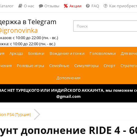
Каталог
О нас
Отзывы
Акции
FAQ
Как приобрест
ержка в Telegram
igronovinka
азов: с 10:00 до 22:00 (пн. - вс.)
ка: с 10:00 до 22:00 (пн. - вс.)
ия
Аркада
Боевики
Вождение и гонки
Головоломки
Для веч
чения
Ролевые игры
Семейные
Симуляторы
Спорт
Стратег
Дополнения
У ВАС НЕТ ТУРЕЦКОГО ИЛИ ИНДИЙСКОГО АККАУНТА, мы поможем соз
@gmail.com
sion PS4 (Турция)
унт дополнение RIDE 4 - 60