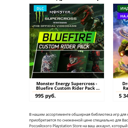
DLC
ИН
НА 
Monster Energy Supercross -
Dr
Bluefire Custom Rider Pack -
Ra
Monster Energy Supercross -
к
995 руб.
5 3
The Official Videogame PS4
(Турция) купить дополнение
на аккаунт
В нашем ассортименте обширная библиотека игр для кон
приобретается по сниженной цене специально для Вас.
Российского Playstation Store на ваш аккаунт, котор