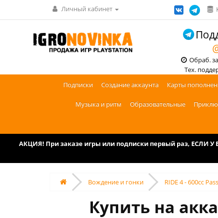
Личный кабинет
Подд
@
Обраб. зак
Тех. поддерж
Подписки
Создание аккаунта
Карты пополнен
Музыка и ритм
Образовательные
Приклю
АКЦИЯ! При заказе игры или подписки первый раз, ЕСЛИ 
Вождение и гонки
RIDE 4 - 600cc Pas
Купить на акка