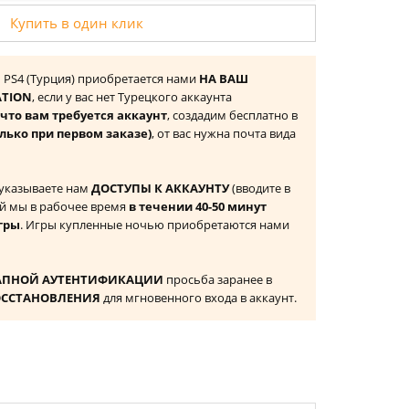
Купить в один клик
on PS4 (Турция) приобретается нами
НА ВАШ
ATION
, если у вас нет Турецкого аккаунта
то вам требуется аккаунт
, создадим бесплатно в
лько при первом заказе)
, от вас нужна почта вида
 указываете нам
ДОСТУПЫ К АККАУНТУ
(вводите в
й мы в рабочее время
в течении 40-50 минут
гры
. Игры купленные ночью приобретаются нами
АПНОЙ АУТЕНТИФИКАЦИИ
просьба заранее в
ОССТАНОВЛЕНИЯ
для мгновенного входа в аккаунт.