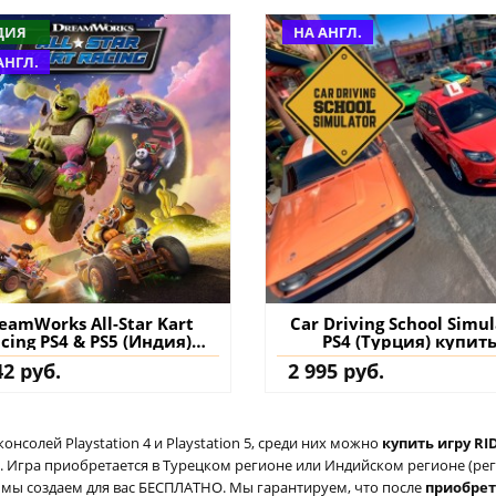
ДИЯ
НА АНГЛ.
АНГЛ.
eamWorks All-Star Kart
Car Driving School Simul
cing PS4 & PS5 (Индия)
PS4 (Турция) купит
упить игру на аккаунт
42 руб.
2 995 руб.
солей Playstation 4 и Playstation 5, среди них можно
купить игру RID
 Игра приобретается в Турецком регионе или Индийском регионе (реги
ый мы создаем для вас БЕСПЛАТНО. Мы гарантируем, что после
приобре