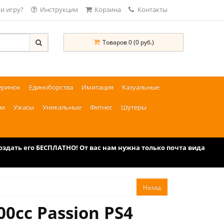
и игру?
Инструкции
Корзина
Контакты
Товаров 0 (0 руб.)
еринок
Единоборства
Имитация
Казуальные
ии
Ужасы
Уникальные
Фитнес
Шутеры
дать его БЕСПЛАТНО! От вас нам нужна только почта вида
0cc Passion PS4