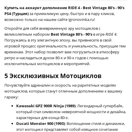
Купить на аккаунт дополнение RIDE 4 - Best Vintage 80's - 90's
PS4 (Турция)
за приемлимую цену, быстро и в пару кликов,
возможно только на нашем сайте igronovinka.ru!
Откройте для себя вневременную эру мотоциклов с
великолепным набором
Best Vintage 80's - 90's
в игре
RIDE 4
.
Погружаясь в эту элегантную эпоху, вы привнесете в свой
игровой процесс оригинальность и уникальность, присущие тем
временам. Этот набор позволит вам погрузиться в атмосферу
ретро и насладиться духом 80-х и 90-х годов с помощью
исключительных мотоциклов и мероприятий.
5 Эксклюзивных Мотоциклов
Почувствуйте адреналин и скорость на раритетных моделях
мотоциклов, которые станут отличным дополнением к вашему
гаражу:
Kawasaki GPZ 900R Ninja (1989)
: Легендарный супербайк,
который стал символом невероятной мощности и дизайна,
характерных для конца 80-х.
Ducati Monster 900 (1993)
: Воплощение стиля и динамики,
этот мотоцикл представляет собой изящное сочетание