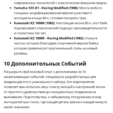
современных технологий с классическим внешним видом.
Yamaha YZF-R1 - Racing Modified (1998)
: Мечта любого
гонщика, модифицированная версия культового
мотоцикла конца 90-х, готовая покорять трек.
Kawasaki KZ 1000R (1982)
: Настоящая икона 80-х, этот байк
подчёркивает классический подход к производительности
и стилистике тех лет.
Kawasaki KZ 1000R - Racing Modified (1982)
: Станьте
частью истории благодаря спортивной версии байка,
которая превозносит оригинальный стиль на новый
уровень.
10 Дополнительных Событий
Расширьте свой игровой опыт с дополнением из 10
захватывающих событий, специально разработанных для
владельцев этого уникального набора. Эти мероприятия
позволят вам испытать весь спектр эмоций и настроений эпохи,
от простого удовольствия до конкурентных поединков на
выживание. Подготовьтесь к небывалому погружению в мир
мотоциклетных гонок, где каждая деталь важна и каждая минута
имеет значение.