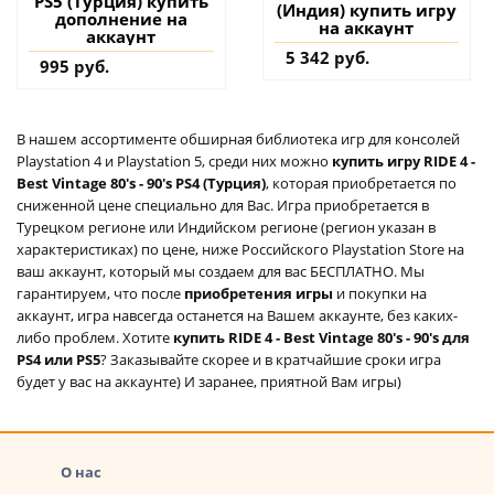
PS5 (Турция) купить
(Индия) купить игру
дополнение на
на аккаунт
аккаунт
5 342 руб.
995 руб.
В нашем ассортименте обширная библиотека игр для консолей
Playstation 4 и Playstation 5, среди них можно
купить игру RIDE 4 -
Best Vintage 80's - 90's PS4 (Турция)
, которая приобретается по
сниженной цене специально для Вас. Игра приобретается в
Турецком регионе или Индийском регионе (регион указан в
характеристиках) по цене, ниже Российского Playstation Store на
ваш аккаунт, который мы создаем для вас БЕСПЛАТНО. Мы
гарантируем, что после
приобретения игры
и покупки на
аккаунт, игра навсегда останется на Вашем аккаунте, без каких-
либо проблем. Хотите
купить RIDE 4 - Best Vintage 80's - 90's для
PS4 или PS5
? Заказывайте скорее и в кратчайшие сроки игра
будет у вас на аккаунте) И заранее, приятной Вам игры)
О нас