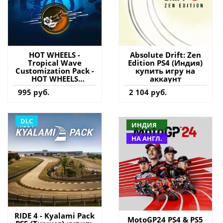
HOT WHEELS -
Absolute Drift: Zen
Tropical Wave
Edition PS4 (Индия)
Customization Pack -
купить игру на
HOT WHEELS
аккаунт
UNLEASHED PS5
995 руб.
2 104 руб.
(Турция) купить
дополнение на
аккаунт
DLC
ИНДИЯ
НА АНГЛ.
RIDE 4 - Kyalami Pack
MotoGP24 PS4 & PS5