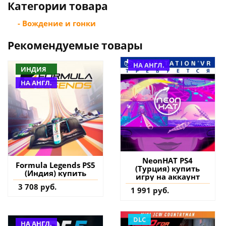
Категории товара
- Вождение и гонки
Рекомендуемые товары
НА АНГЛ.
ИНДИЯ
НА АНГЛ.
NeonHAT PS4
Formula Legends PS5
(Турция) купить
(Индия) купить
игру на аккаунт
3 708 руб.
1 991 руб.
DLC
НА АНГЛ.