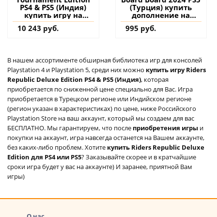
PS4 & PS5 (Индия)
(Турция) купить
купить игру на
дополнение на
аккаунт
аккаунт
10 243 руб.
995 руб.
В нашем ассортименте обширная библиотека игр для консолей
Playstation 4 и Playstation 5, среди них можно
купить игру Riders
Republic Deluxe Edition PS4 & PS5 (Индия)
, которая
приобретается по сниженной цене специально для Вас. Игра
приобретается в Турецком регионе или Индийском регионе
(регион указан в характеристиках) по цене, ниже Российского
Playstation Store на ваш аккаунт, который мы создаем для вас
БЕСПЛАТНО. Мы гарантируем, что после
приобретения игры
и
покупки на аккаунт, игра навсегда останется на Вашем аккаунте,
без каких-либо проблем. Хотите
купить Riders Republic Deluxe
Edition для PS4 или PS5
? Заказывайте скорее и в кратчайшие
сроки игра будет у вас на аккаунте) И заранее, приятной Вам
игры)
О нас