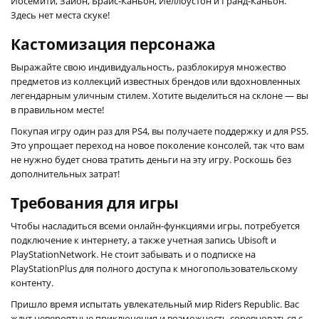
Йосемити, Зайон, Брайс-Каньон, Йеллоустон и Гранд-Каньон.
Здесь нет места скуке!
Кастомизация персонажа
Выражайте свою индивидуальность, разблокируя множество
предметов из коллекций известных брендов или вдохновленных
легендарным уличным стилем. Хотите выделиться на склоне — вы
в правильном месте!
Покупая игру один раз для PS4, вы получаете поддержку и для PS5.
Это упрощает переход на новое поколение консолей, так что вам
не нужно будет снова тратить деньги на эту игру. Роскошь без
дополнительных затрат!
Требования для игры
Чтобы насладиться всеми онлайн-функциями игры, потребуется
подключение к интернету, а также учетная запись Ubisoft и
PlayStationNetwork. Не стоит забывать и о подписке на
PlayStationPlus для полного доступа к многопользовательскому
контенту.
Пришло время испытать увлекательный мир Riders Republic. Вас
ждут невероятные приключения и возможность соревноваться с