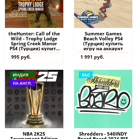
theHunter: Call of the
Summer Games
Wild - Trophy Lodge
Beach Volley PS4
Spring Creek Manor
(Турция) купить
PS4 (Турция) купить
игру на аккаунт
дополнение на
995 руб.
1 991 руб.
аккаунт
ИНДИЯ
DLC
НА АНГЛ.
NBA 2K25
Shredders - 540INDY
Tournament Edition
Board Board 2024 PS5