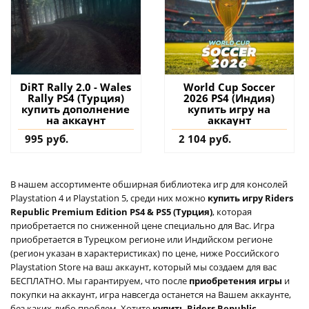
DiRT Rally 2.0 - Wales
World Cup Soccer
Rally PS4 (Турция)
2026 PS4 (Индия)
купить дополнение
купить игру на
на аккаунт
аккаунт
995 руб.
2 104 руб.
В нашем ассортименте обширная библиотека игр для консолей
Playstation 4 и Playstation 5, среди них можно
купить игру Riders
Republic Premium Edition PS4 & PS5 (Турция)
, которая
приобретается по сниженной цене специально для Вас. Игра
приобретается в Турецком регионе или Индийском регионе
(регион указан в характеристиках) по цене, ниже Российского
Playstation Store на ваш аккаунт, который мы создаем для вас
БЕСПЛАТНО. Мы гарантируем, что после
приобретения игры
и
покупки на аккаунт, игра навсегда останется на Вашем аккаунте,
без каких-либо проблем. Хотите
купить Riders Republic