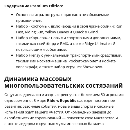
Содержание Premium Edition:
Основная игра, погружающая вас в незабываемые
приключения.
Набор «Костюмы», включающий в себя яркие облики: Run
Fast, Riding Sun, Yellow Leaves и Quack & Grind.
Набор «Карьера» с новыми спортивными дополнениями,
такими как скейтборд и BMX, а также Ridge Ultimate с 8
потрясающими событиями.
Набор Frenzy с уникальными транспортными средствами,
такими как Pockett-машина, Pockett-самолет и Pockett-
ховеркрафт, а также набор игрушек Showdown.
Динамика массовых
многопользовательских состязаний
Ощутите адреналин и азарт, соревнуясь с более чем 50 игроками
одновременно. В мире
Riders Republic
вас ждет постоянное
развитие: сезонные события, новые виды спорта и сложные
испытания ждут вашего участия. От командных заездов до
акробатических соревнований — покажите своё мастерство и
станьте лидером в крупных мультиплеерных баталиях!