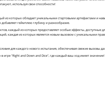
такуют, используя свои способности!
дый из которых обладает уникальными стартовыми артефактами и нав
о добавляет геймплею глубину и разнообразие.
актов, каждый из которых предоставляет особые эффекты, доступные 
аций, каждая из которых является новым вызовом с уникальными пр
словия для каждого нового испытания, обеспечивая свежие вызовы да
 игре "Right and Down and Dice", где каждый ваш ход имеет значение