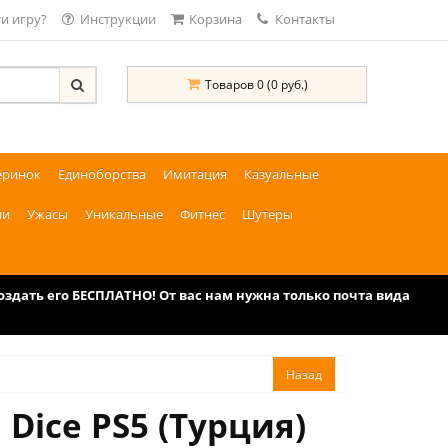
и игру?
Инструкции
Корзина
Контакты
Товаров 0 (0 руб.)
еринок
Единоборства
Имитация
Казуальные
ии
Ужасы
Уникальные
Фитнес
Шутеры
дать его БЕСПЛАТНО! От вас нам нужна только почта вида
 Dice PS5 (Турция)