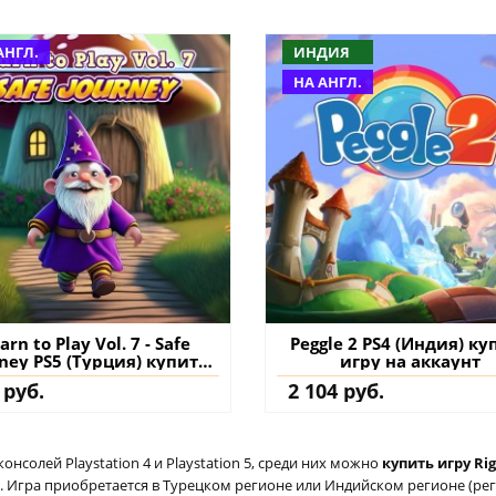
АНГЛ.
ИНДИЯ
НА АНГЛ.
arn to Play Vol. 7 - Safe
Peggle 2 PS4 (Индия) ку
ney PS5 (Турция) купить
игру на аккаунт
игру на аккаунт
 руб.
2 104 руб.
солей Playstation 4 и Playstation 5, среди них можно
купить игру Ri
 Игра приобретается в Турецком регионе или Индийском регионе (реги