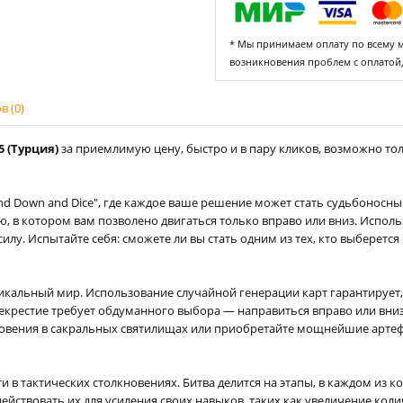
* Мы принимаем оплату по всему ми
возникновения проблем с оплатой
 (0)
5 (Турция)
за приемлимую цену, быстро и в пару кликов, возможно толь
nd Down and Dice", где каждое ваше решение может стать судьбоносн
, в котором вам позволено двигаться только вправо или вниз. Исполь
силу. Испытайте себя: сможете ли вы стать одним из тех, кто выберет
никальный мир. Использование случайной генерации карт гарантирует
рекрестие требует обдуманного выбора — направиться вправо или вниз
ловения в сакральных святилищах или приобретайте мощнейшие артеф
 в тактических столкновениях. Битва делится на этапы, в каждом из ко
ействовать их для усиления своих навыков, таких как увеличение коли