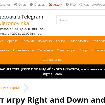
Каталог
О нас
Отзывы
Акции
FAQ
Как приобрест
ержка в Telegram
igronovinka
азов: с 10:00 до 22:00 (пн. - вс.)
ка: с 10:00 до 22:00 (пн. - вс.)
ия
Аркада
Боевики
Вождение и гонки
Головоломки
Для веч
чения
Ролевые игры
Семейные
Симуляторы
Спорт
Стратег
Дополнения
У ВАС НЕТ ТУРЕЦКОГО ИЛИ ИНДИЙСКОГО АККАУНТА, мы поможем соз
@gmail.com
ce PS5 (Турция)
 игру Right and Down and