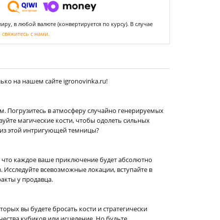
ру, в любой валюте (конвертируется по курсу). В случае
,
свяжитесь с нами.
ко на нашем сайте igronovinka.ru!
ым. Погрузитесь в атмосферу случайно генерируемых
зуйте магические кости, чтобы одолеть сильных
ся из этой интригующей темницы?
, что каждое ваше приключение будет абсолютно
. Исследуйте всевозможные локации, вступайте в
акты у продавца.
торых вы будете бросать кости и стратегически
чества кубиков или исцеление. Но будьте