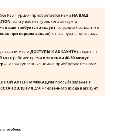
Dice PS5 (Турция) приобретается нами
НА ВАШ
ATION
, если у вас нет Турецкого аккаунта
то вам требуется аккаунт
, создадим бесплатно в
лько при первом заказе)
, от вас нужна почта вида
 указываете нам
ДОСТУПЫ К АККАУНТУ
(вводите в
й мы в рабочее время
в течении 40-50 минут
гры
. Игры купленные ночью приобретаются нами
АПНОЙ АУТЕНТИФИКАЦИИ
просьба заранее в
ОССТАНОВЛЕНИЯ
для мгновенного входа в аккаунт.
 способом: