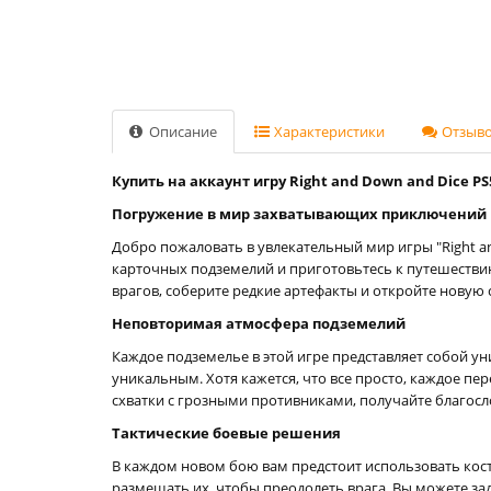
Описание
Характеристики
Отзывов
Купить на аккаунт игру Right and Down and Dice PS
Погружение в мир захватывающих приключений
Добро пожаловать в увлекательный мир игры "Right a
карточных подземелий и приготовьтесь к путешествию
врагов, соберите редкие артефакты и откройте новую 
Неповторимая атмосфера подземелий
Каждое подземелье в этой игре представляет собой у
уникальным. Хотя кажется, что все просто, каждое пе
схватки с грозными противниками, получайте благос
Тактические боевые решения
В каждом новом бою вам предстоит использовать кости
размещать их, чтобы преодолеть врага. Вы можете зад