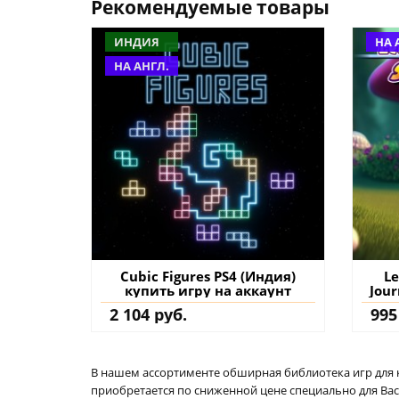
Рекомендуемые товары
ИНДИЯ
НА 
НА АНГЛ.
Cubic Figures PS4 (Индия)
Le
купить игру на аккаунт
Jour
2 104 руб.
995
В нашем ассортименте обширная библиотека игр для кон
приобретается по сниженной цене специально для Вас.