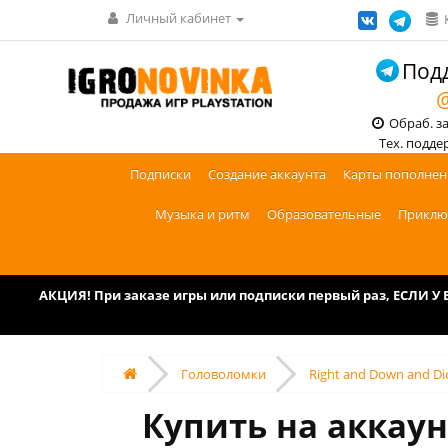
Личный кабинет
Подд
@
Обраб. зак
Тех. поддерж
Подписки
Создание аккаунта
Карты пополнен
Музыка и ритм
Образовательные
Приклю
АКЦИЯ! При заказе игры или подписки первый раз, ЕСЛИ 
Головоломки
Right and Down and Di
Купить на аккаунт