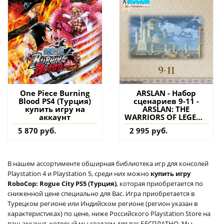
One Piece Burning
ARSLAN - Набор
Blood PS4 (Турция)
сценариев 9-11 -
купить игру на
ARSLAN: THE
аккаунт
WARRIORS OF LEGEND
PS4 (Турция) купить
5 870 руб.
2 995 руб.
дополнение на
аккаунт
В нашем ассортименте обширная библиотека игр для консолей
Playstation 4 и Playstation 5, среди них можно
купить игру
RoboCop: Rogue City PS5 (Турция)
, которая приобретается по
сниженной цене специально для Вас. Игра приобретается в
Турецком регионе или Индийском регионе (регион указан в
характеристиках) по цене, ниже Российского Playstation Store на
ваш аккаунт, который мы создаем для вас БЕСПЛАТНО. Мы