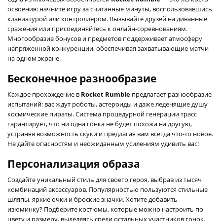
освоения: начните игру за считанные минуты, воспользовавшись
клавиатурой или контроллером. Вызывайте друзей на диванные
сражения или присоединяйтесь к онлайн-соревнованиям.
Многообразие бонусов и предметов поддерживает атмосферу
напряженной конкуренции, обеспечивая захватывающие матчи
на одном экране.
Бесконечное разнообразие
Каждое прохождение в
Rocket Rumble
предлагает разнообразие
испытаний: вас ждут роботы, астероиды и даже леденящие душу
космические пираты. Система процедурной генерации трасс
гарантирует, что ни одна гонка не будет похожа на другую,
устраняя возможность скуки и предлагая вам всегда что-то новое.
Не дайте опасностям и неожиданным усилениям удивить вас!
Персонализация образа
Создайте уникальный стиль для своего героя, выбрав из тысяч
комбинаций аксессуаров. Популярностью пользуются стильные
шляпы, яркие очки и броские значки. Хотите добавить
изюминку? Подберите костюмы, которые можно настроить по
цвету и размеру, выделяясь среди остальных участников гонок.