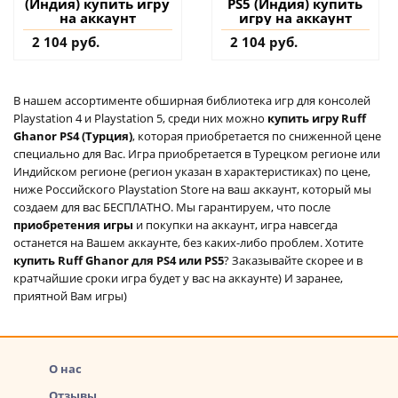
(Индия) купить игру
PS5 (Индия) купить
на аккаунт
игру на аккаунт
2 104 руб.
2 104 руб.
В нашем ассортименте обширная библиотека игр для консолей
Playstation 4 и Playstation 5, среди них можно
купить игру Ruff
Ghanor PS4 (Турция)
, которая приобретается по сниженной цене
специально для Вас. Игра приобретается в Турецком регионе или
Индийском регионе (регион указан в характеристиках) по цене,
ниже Российского Playstation Store на ваш аккаунт, который мы
создаем для вас БЕСПЛАТНО. Мы гарантируем, что после
приобретения игры
и покупки на аккаунт, игра навсегда
останется на Вашем аккаунте, без каких-либо проблем. Хотите
купить Ruff Ghanor для PS4 или PS5
? Заказывайте скорее и в
кратчайшие сроки игра будет у вас на аккаунте) И заранее,
приятной Вам игры)
О нас
Отзывы