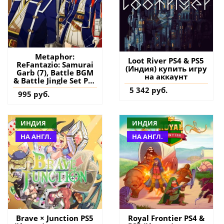
Metaphor:
Loot River PS4 & PS5
ReFantazio: Samurai
(Индия) купить игру
Garb (7), Battle BGM
на аккаунт
& Battle Jingle Set PS4
& PS5 (Турция)
5 342 руб.
995 руб.
купить дополнение
на аккаунт
ИНДИЯ
ИНДИЯ
НА АНГЛ.
НА АНГЛ.
Brave × Junction PS5
Royal Frontier PS4 &