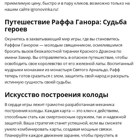
приемлимую цену, быстро и в пару кликов, возможно только на
нашем сайте igronovinka.ru!
Путешествие Раффа Ганора: Судьба
героев
Окунитесь в захватывающий мир игры, где вы становитесь
Раффом Ганором — молодым священником, осмелившимся
бросить вызов безжалостной тирании Красного Дракона по
имени Замир. Вы отправляетесь в опасное путешествие, чтобы
освободить свое королевство от его железной лапы. Воспитанный
мудрыми монахами из монастыря Святого Арнальдо, Рафф
теперь готов сразиться с злом, защитить свой народ и раскрыть
истинную сущность своей судьбы.
Искусство построения колоды
В сердце игры лежит грамотно разработанная механика
построения колоды. Каждая карта — это ключ к действиям,
способным стать как смертоносным оружием, так и надежной
защитой. Ваша стратегия станет успешной, если вы сможете
умело комбинировать карты, создавая мощные связки.
Планируйте каждое движение заранее, чтобы преуспеть в