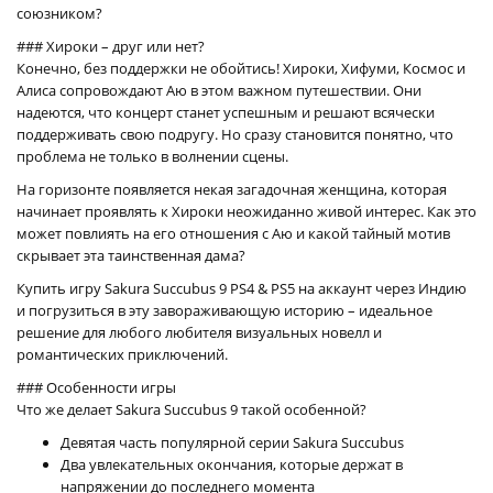
союзником?
### Хироки – друг или нет?
Конечно, без поддержки не обойтись! Хироки, Хифуми, Космос и
Алиса сопровождают Аю в этом важном путешествии. Они
надеются, что концерт станет успешным и решают всячески
поддерживать свою подругу. Но сразу становится понятно, что
проблема не только в волнении сцены.
На горизонте появляется некая загадочная женщина, которая
начинает проявлять к Хироки неожиданно живой интерес. Как это
может повлиять на его отношения с Аю и какой тайный мотив
скрывает эта таинственная дама?
Купить игру Sakura Succubus 9 PS4 & PS5 на аккаунт через Индию
и погрузиться в эту завораживающую историю – идеальное
решение для любого любителя визуальных новелл и
романтических приключений.
### Особенности игры
Что же делает Sakura Succubus 9 такой особенной?
Девятая часть популярной серии Sakura Succubus
Два увлекательных окончания, которые держат в
напряжении до последнего момента