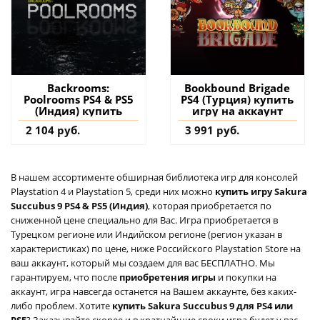
Backrooms:
Bookbound Brigade
Poolrooms PS4 & PS5
PS4 (Турция) купить
(Индия) купить
игру на аккаунт
2 104 руб.
3 991 руб.
В нашем ассортименте обширная библиотека игр для консолей
Playstation 4 и Playstation 5, среди них можно
купить игру Sakura
Succubus 9 PS4 & PS5 (Индия)
, которая приобретается по
сниженной цене специально для Вас. Игра приобретается в
Турецком регионе или Индийском регионе (регион указан в
характеристиках) по цене, ниже Российского Playstation Store на
ваш аккаунт, который мы создаем для вас БЕСПЛАТНО. Мы
гарантируем, что после
приобретения игры
и покупки на
аккаунт, игра навсегда останется на Вашем аккаунте, без каких-
либо проблем. Хотите
купить Sakura Succubus 9 для PS4 или
PS5
? Заказывайте скорее и в кратчайшие сроки игра будет у вас