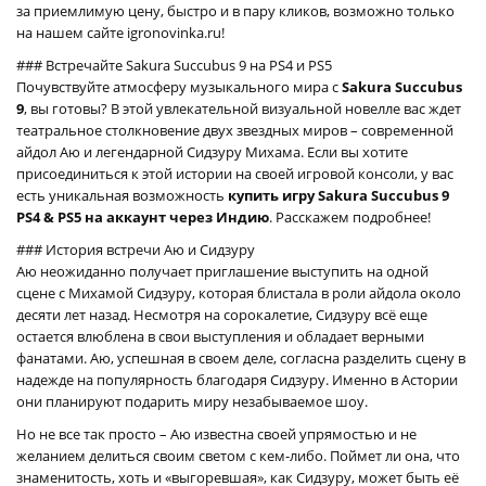
за приемлимую цену, быстро и в пару кликов, возможно только
на нашем сайте igronovinka.ru!
### Встречайте Sakura Succubus 9 на PS4 и PS5
Почувствуйте атмосферу музыкального мира с
Sakura Succubus
9
, вы готовы? В этой увлекательной визуальной новелле вас ждет
театральное столкновение двух звездных миров – современной
айдол Аю и легендарной Сидзуру Михама. Если вы хотите
присоединиться к этой истории на своей игровой консоли, у вас
есть уникальная возможность
купить игру Sakura Succubus 9
PS4 & PS5 на аккаунт через Индию
. Расскажем подробнее!
### История встречи Аю и Сидзуру
Аю неожиданно получает приглашение выступить на одной
сцене с Михамой Сидзуру, которая блистала в роли айдола около
десяти лет назад. Несмотря на сорокалетие, Сидзуру всё еще
остается влюблена в свои выступления и обладает верными
фанатами. Аю, успешная в своем деле, согласна разделить сцену в
надежде на популярность благодаря Сидзуру. Именно в Астории
они планируют подарить миру незабываемое шоу.
Но не все так просто – Аю известна своей упрямостью и не
желанием делиться своим светом с кем-либо. Поймет ли она, что
знаменитость, хоть и «выгоревшая», как Сидзуру, может быть её