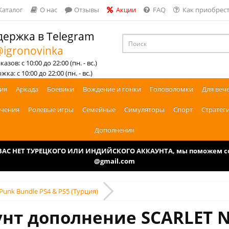
Каталог
О нас
Отзывы
Акции
FAQ
Как приобрест
ержка в Telegram
igronovinka
азов: с 10:00 до 22:00 (пн. - вс.)
ка: с 10:00 до 22:00 (пн. - вс.)
ия
Аркада
Боевики
Вождение и гонки
Головоломки
Для веч
чения
Ролевые игры
Семейные
Симуляторы
Спорт
Стратег
Дополнения
У ВАС НЕТ ТУРЕЦКОГО ИЛИ ИНДИЙСКОГО АККАУНТА, мы поможем соз
@gmail.com
Punk Bundle PS4 & PS5 (Турция)
унт дополнение SCARLET N