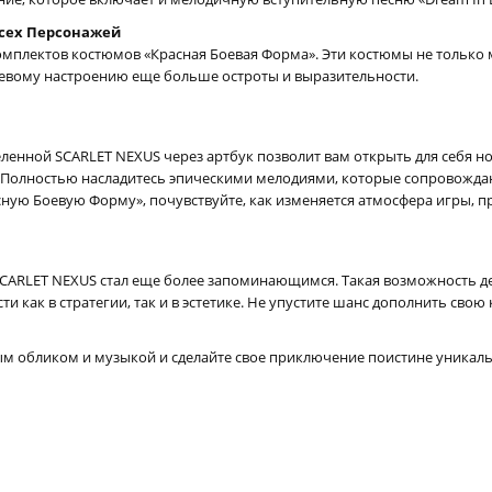
Всех Персонажей
мплектов костюмов «Красная Боевая Форма». Эти костюмы не только
оевому настроению еще больше остроты и выразительности.
ленной SCARLET NEXUS через артбук позволит вам открыть для себя но
Полностью насладитесь эпическими мелодиями, которые сопровождаю
ную Боевую Форму», почувствуйте, как изменяется атмосфера игры, пр
SCARLET NEXUS стал еще более запоминающимся. Такая возможность де
и как в стратегии, так и в эстетике. Не упустите шанс дополнить св
ым обликом и музыкой и сделайте свое приключение поистине уникал