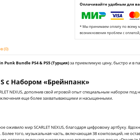
Оплачивайте удобным для вас
* Мы принимаем оплату по всему ми
возникновения проблем с оплатой
 (0)
 Punk Bundle PS4 & PS5 (Турция)
за приемлимую цену, быстро и в па
US с Набором «Брейнпанк»
RLET NEXUS, дополнив свой игровой опыт специальным набором под 
 приключения еще более захватывающими и насыщенными.
ое оживило мир SCARLET NEXUS, благодаря цифровому артбуку. Вдохно
. Более того, музыкальная часть, включающая 38 композиций, не ос
ие, которое включает и мелодичную вступительную песню «Dream In D