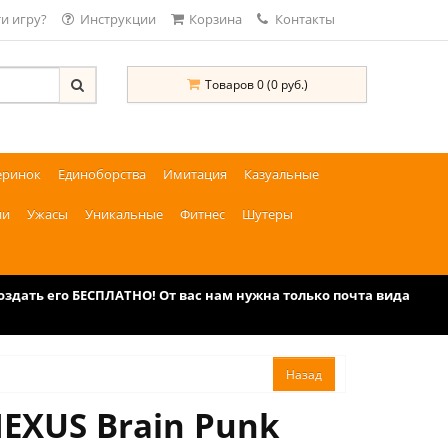
и игру?
Инструкции
Корзина
Контакты
Товаров 0 (0 руб.)
еринок
Единоборства
Имитация
Казуальные
ии
Ужасы
Уникальные
Фитнес
Шутеры
дать его БЕСПЛАТНО! От вас нам нужна только почта вида
EXUS Brain Punk