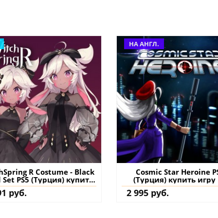
НА АНГЛ.
hSpring R Costume - Black
Cosmic Star Heroine P
l Set PS5 (Турция) купить
(Турция) купить игру
ополнение на аккаунт
аккаунт
91 руб.
2 995 руб.