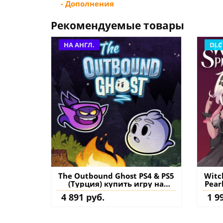
- Дополнения
Рекомендуемые товары
НА АНГЛ.
DLC
The Outbound Ghost PS4 & PS5
Witc
(Турция) купить игру на
Pear
аккаунт
д
4 891 руб.
1 9