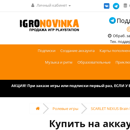
Личный кабинет
Подд
@
Обраб. зак
Тех. поддерж
Подписки
Создание аккаунта
Карты пополнен
Музыка и ритм
Образовательные
Приклю
АКЦИЯ! При заказе игры или подписки первый раз, ЕСЛИ 
Ролевые игры
SCARLET NEXUS Brain 
Купить на акка