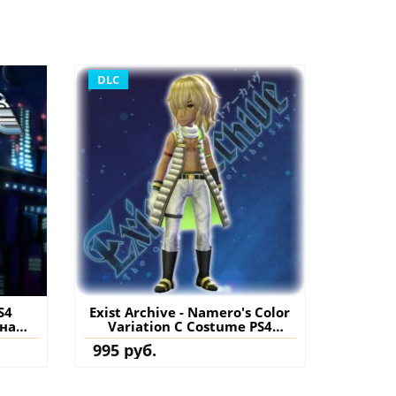
DLC
S4
Exist Archive - Namero's Color
 на
Variation C Costume PS4
(Турция) купить дополнение
995 руб.
на аккаунт