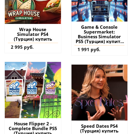
Game & Console
Wrap House
Supermarket:
Simulator PS4
Business Simulator
(Турция) купить
PS5 (Турция) купить
игру на аккаунт
2 995 руб.
1 991 руб.
House Flipper 2 -
Speed Dates PS4
Complete Bundle PS5
(Турция) купить
(Турция) купить