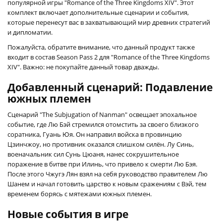
популярной игры "Romance of the Three Kingdoms XIV". Этот
комплект включает дополнительные сценарии и события,
которые перенесут вас в захватывающий мир древних стратегий
и дипломатии.
Пожалуйста, обратите внимание, что данный продукт также
входит в состав Season Pass 2 для "Romance of the Three Kingdoms
XIV". Важно: не покупайте данный товар дважды.
Добавленный сценарий: Подавление
южных племен
Сценарий "The Subjugation of Nanman" освещает эпохальное
событие, где Лю Бэй стремился отомстить за своего близкого
соратника, Гуань Юя. Он направил войска в провинцию
Цзинчжоу, но противник оказался слишком силён. Лу Синь,
военачальник сил Сунь Цюаня, нанес сокрушительное
поражение в битве при Илинь, что привело к смерти Лю Бэя.
После этого Чжугэ Лян взял на себя руководство правителем Лю
Шанем и начал готовить царство к новым сражениям с Вэй, тем
временем борясь с мятежами южных племен.
Новые события в игре