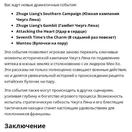
Вас ждут новые драматичные события:
Zhuge Liang's Southern Campaign (Южная кампания
Чжугэ Ляна)
Zhuge Liang's Gambit (Гамбит Чжугэ Ляна)
Attacking the Heart (Удар в сердце)
Seventh Time's the Charm (В седьмой раз повезет)
Mantou (Булочки на пару)
Эти события позволяют игрокам заново пережить ключевые
моменты исторической кампании Чжугэ Ляна по подавлению
мятежа в южных землях и столкновению с их лидером Мен Хо.
Эти рассказы не только полноценно освещают военные действия,
но и делятся увлекательной историей о происхождении рецепта
китайских булочек на пару.
Эти события также могут происходить в других сценариях,
усиливая глубину и богатство игрового процесса. Возможность
испытать стратегическую гибкость Чжугэ Ляна и его блестящие
тактические находки станет настоящим удовольствием для
поклонников франшизы.
Заключение