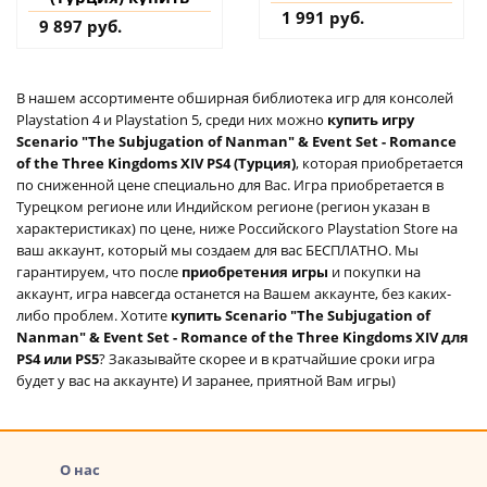
1 991 руб.
9 897 руб.
В нашем ассортименте обширная библиотека игр для консолей
Playstation 4 и Playstation 5, среди них можно
купить игру
Scenario "The Subjugation of Nanman" & Event Set - Romance
of the Three Kingdoms XIV PS4 (Турция)
, которая приобретается
по сниженной цене специально для Вас. Игра приобретается в
Турецком регионе или Индийском регионе (регион указан в
характеристиках) по цене, ниже Российского Playstation Store на
ваш аккаунт, который мы создаем для вас БЕСПЛАТНО. Мы
гарантируем, что после
приобретения игры
и покупки на
аккаунт, игра навсегда останется на Вашем аккаунте, без каких-
либо проблем. Хотите
купить Scenario "The Subjugation of
Nanman" & Event Set - Romance of the Three Kingdoms XIV для
PS4 или PS5
? Заказывайте скорее и в кратчайшие сроки игра
будет у вас на аккаунте) И заранее, приятной Вам игры)
О нас