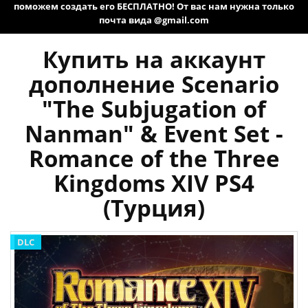
поможем создать его БЕСПЛАТНО! От вас нам нужна только
почта вида @gmail.com
Купить на аккаунт
дополнение Scenario
"The Subjugation of
Nanman" & Event Set -
Romance of the Three
Kingdoms XIV PS4
(Турция)
DLC