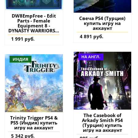
DW8EmpFree - Edit
Свеча PS4 (Турция)
Parts - Female
купить игру на
Equipment 8 -
аккаунт
DYNASTY WARRIORS 8
Empires PS4 (Турция)
4 891 руб.
1 991 руб.
купить дополнение
на аккаунт
НА АНГЛ.
ИНДИЯ
The Casebook of
Trinity Trigger PS4 &
Arkady Smith PS4
PS5 (Индия) купить
(Турция) купить
игру на аккаунт
игру на аккаунт
5 342 руб.