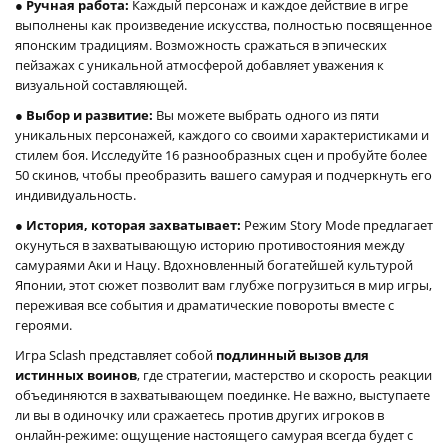
● Ручная работа:
Каждый персонаж и каждое действие в игре
выполнены как произведение искусства, полностью посвященное
японским традициям. Возможность сражаться в эпических
пейзажах с уникальной атмосферой добавляет уважения к
визуальной составляющей.
● Выбор и развитие:
Вы можете выбрать одного из пяти
уникальных персонажей, каждого со своими характеристиками и
стилем боя. Исследуйте 16 разнообразных сцен и пробуйте более
50 скинов, чтобы преобразить вашего самурая и подчеркнуть его
индивидуальность.
● История, которая захватывает:
Режим Story Mode предлагает
окунуться в захватывающую историю противостояния между
самураями Аки и Нацу. Вдохновленный богатейшей культурой
Японии, этот сюжет позволит вам глубже погрузиться в мир игры,
переживая все события и драматические повороты вместе с
героями.
Игра Sclash представляет собой
подлинный вызов для
истинных воинов
, где стратегии, мастерство и скорость реакции
объединяются в захватывающем поединке. Не важно, выступаете
ли вы в одиночку или сражаетесь против других игроков в
онлайн-режиме: ощущение настоящего самурая всегда будет с