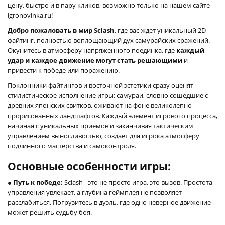
цену, быстро и в пару кликов, возможно только на нашем сайте
igronovinka.ru!
Добро пожаловать в мир Sclash
, где вас ждет уникальный 2D-
файтинг, полностью воплощающий дух самурайских сражений.
Окунитесь в атмосферу напряженного поединка, где
каждый
удар и каждое движение могут стать решающими
и
привести к победе или поражению.
Поклонники файтингов и восточной эстетики сразу оценят
стилистическое исполнение игры: самураи, словно сошедшие с
древних японских свитков, оживают на фоне великолепно
прорисованных ландшафтов. Каждый элемент игрового процесса,
начиная с уникальных приемов и заканчивая тактическим
управлением выносливостью, создает для игрока атмосферу
подлинного мастерства и самоконтроля.
Основные особенности игры:
● Путь к победе:
Sclash - это не просто игра, это вызов. Простота
управления увлекает, а глубина геймплея не позволяет
расслабиться. Погрузитесь в дуэль, где одно неверное движение
может решить судьбу боя.