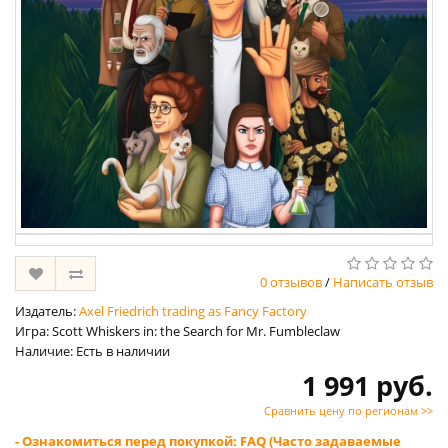
0 отзывов
/
Написать отзыв
Издатель:
Axel Friedrich trading as Fancy Factory
Игра: Scott Whiskers in: the Search for Mr. Fumbleclaw
Наличие: Есть в наличии
1 991 руб.
Сравнить цену по регионам >>
- Ознакомиться перед покупкой: FAQ (Часто задаваемые