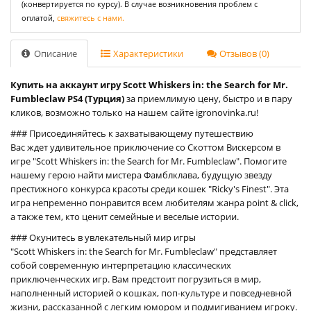
(конвертируется по курсу). В случае возникновения проблем с
оплатой,
свяжитесь с нами.
Описание
Характеристики
Отзывов (0)
Купить на аккаунт игру Scott Whiskers in: the Search for Mr.
Fumbleclaw PS4 (Турция)
за приемлимую цену, быстро и в пару
кликов, возможно только на нашем сайте igronovinka.ru!
### Присоединяйтесь к захватывающему путешествию
Вас ждет удивительное приключение со Скоттом Вискерсом в
игре "Scott Whiskers in: the Search for Mr. Fumbleclaw". Помогите
нашему герою найти мистера Фамблклава, будущую звезду
престижного конкурса красоты среди кошек "Ricky's Finest". Эта
игра непременно понравится всем любителям жанра point & click,
а также тем, кто ценит семейные и веселые истории.
### Окунитесь в увлекательный мир игры
"Scott Whiskers in: the Search for Mr. Fumbleclaw" представляет
собой современную интерпретацию классических
приключенческих игр. Вам предстоит погрузиться в мир,
наполненный историей о кошках, поп-культуре и повседневной
жизни, рассказанной с легким юмором и подмигиванием игроку.