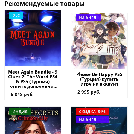
Рекомендуемые товары
DLC
НА АНГЛ.
Meet Again Bundle - 9
Please Be Happy PS5
Clues 2: The Ward PS4
(Турция) купить
& PS5 (Турция)
игру на аккаунт
купить дополнение
на аккаунт
2 995 руб.
6 848 руб.
ИНДИЯ
СКИДКА -51%
НА АНГЛ.