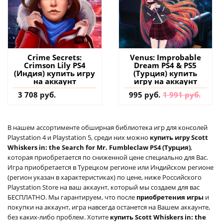
Crime Secrets:
Venus: Improbable
Crimson Lily PS4
Dream PS4 & PS5
(Индия) купить игру
(Турция) купить
на аккаунт
игру на аккаунт
3 708 руб.
995 руб.
1 991 руб.
В нашем ассортименте обширная библиотека игр для консолей
Playstation 4 и Playstation 5, среди них можно
купить игру Scott
Whiskers in: the Search for Mr. Fumbleclaw PS4 (Турция)
,
которая приобретается по сниженной цене специально для Вас.
Игра приобретается в Турецком регионе или Индийском регионе
(регион указан в характеристиках) по цене, ниже Российского
Playstation Store на ваш аккаунт, который мы создаем для вас
БЕСПЛАТНО. Мы гарантируем, что после
приобретения игры
и
покупки на аккаунт, игра навсегда останется на Вашем аккаунте,
без каких-либо проблем. Хотите
купить Scott Whiskers in: the