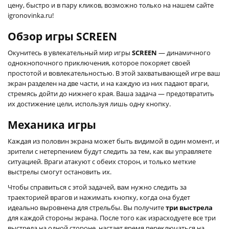
цену, быстро и в пару кликов, возможно только на нашем сайте
igronovinka.ru!
Обзор игры SCREEN
Окунитесь в увлекательный мир игры
SCREEN
— динамичного
однокнопочного приключения, которое покоряет своей
простотой и вовлекательностью. В этой захватывающей игре ваш
экран разделен на две части, и на каждую из них падают враги,
стремясь дойти до нижнего края. Ваша задача — предотвратить
их достижение цели, используя лишь одну кнопку.
Механика игры
Каждая из половин экрана может быть видимой в один момент, и
зрители с нетерпением будут следить за тем, как вы управляете
ситуацией. Враги атакуют с обеих сторон, и только меткие
выстрелы смогут остановить их.
Чтобы справиться с этой задачей, вам нужно следить за
траекторией врагов и нажимать кнопку, когда она будет
идеально выровнена для стрельбы. Вы получите
три выстрела
для каждой стороны экрана. После того как израсходуете все три
выстрела на одной стороне, настает время переключаться на