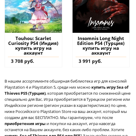
Touhou: Scarlet
Insomnis Long Night
Curiosity PS4 (Индия)
Edition PS4 (Турция)
купить игру на
купить игру на
аккаунт
аккаунт
3 708 руб.
3 991 руб.
В нашем ассортименте обширная библиотека игр для консолей
Playstation 4 и Playstation 5, среди них можно
купить игру Sea of
Thieves PS5 (Турция)
, которая приобретается по сниженной цене
специально для Вас. Игра приобретается в Турецком регионе или
Индийском регионе (регион указан в характеристиках) по цене,
ниже Российского Playstation Store на ваш аккаунт, который мы
создаем для вас БЕСПЛАТНО. Мы гарантируем, что после
приобретения игры
и покупки на аккаунт, игра навсегда
останется на Вашем аккаунте, без каких-либо проблем. Хотите
купить Sea of Thieves для PS4 или PS5
? Заказывайте скорее и в