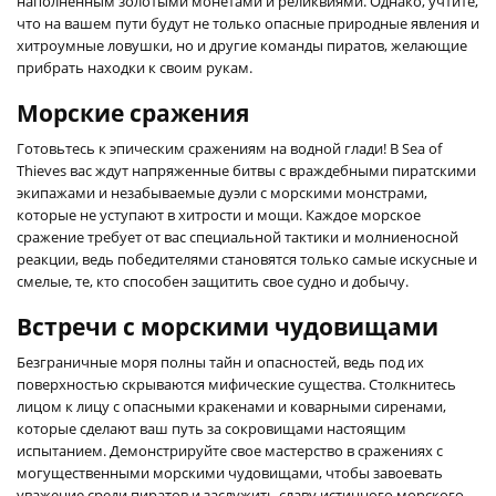
наполненным золотыми монетами и реликвиями. Однако, учтите,
что на вашем пути будут не только опасные природные явления и
хитроумные ловушки, но и другие команды пиратов, желающие
прибрать находки к своим рукам.
Морские сражения
Готовьтесь к эпическим сражениям на водной глади! В Sea of
Thieves вас ждут напряженные битвы с враждебными пиратскими
экипажами и незабываемые дуэли с морскими монстрами,
которые не уступают в хитрости и мощи. Каждое морское
сражение требует от вас специальной тактики и молниеносной
реакции, ведь победителями становятся только самые искусные и
смелые, те, кто способен защитить свое судно и добычу.
Встречи с морскими чудовищами
Безграничные моря полны тайн и опасностей, ведь под их
поверхностью скрываются мифические существа. Столкнитесь
лицом к лицу с опасными кракенами и коварными сиренами,
которые сделают ваш путь за сокровищами настоящим
испытанием. Демонстрируйте свое мастерство в сражениях с
могущественными морскими чудовищами, чтобы завоевать
уважение среди пиратов и заслужить славу истинного морского