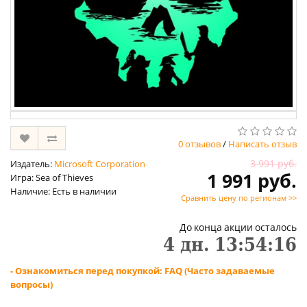
0 отзывов
/
Написать отзыв
3 991 руб.
Издатель:
Microsoft Corporation
1 991 руб.
Игра: Sea of Thieves
Наличие: Есть в наличии
Сравнить цену по регионам >>
До конца акции осталось
4
дн.
13
:
54
:
16
- Ознакомиться перед покупкой: FAQ (Часто задаваемые
вопросы)