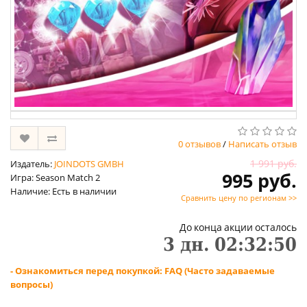
0 отзывов
/
Написать отзыв
1 991 руб.
Издатель:
JOINDOTS GMBH
995 руб.
Игра: Season Match 2
Наличие: Есть в наличии
Сравнить цену по регионам >>
До конца акции осталось
3
дн.
02
:
32
:
50
- Ознакомиться перед покупкой: FAQ (Часто задаваемые
вопросы)