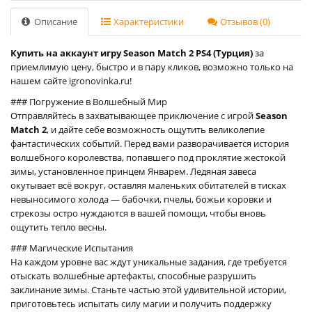
Описание
Характеристики
Отзывов (0)
Купить на аккаунт игру Season Match 2 PS4 (Турция)
за
приемлимую цену, быстро и в пару кликов, возможно только на
нашем сайте igronovinka.ru!
### Погружение в Волшебный Мир
Отправляйтесь в захватывающее приключение с игрой
Season
Match 2
, и дайте себе возможность ощутить великолепие
фантастических событий. Перед вами разворачивается история
волшебного королевства, попавшего под проклятие жестокой
зимы, установленное принцем Январем. Ледяная завеса
окутывает всё вокруг, оставляя маленьких обитателей в тисках
невыносимого холода — бабочки, пчелы, божьи коровки и
стрекозы остро нуждаются в вашей помощи, чтобы вновь
ощутить тепло весны.
### Магические Испытания
На каждом уровне вас ждут уникальные задания, где требуется
отыскать волшебные артефакты, способные разрушить
заклинание зимы. Станьте частью этой удивительной истории,
приготовьтесь испытать силу магии и получить поддержку