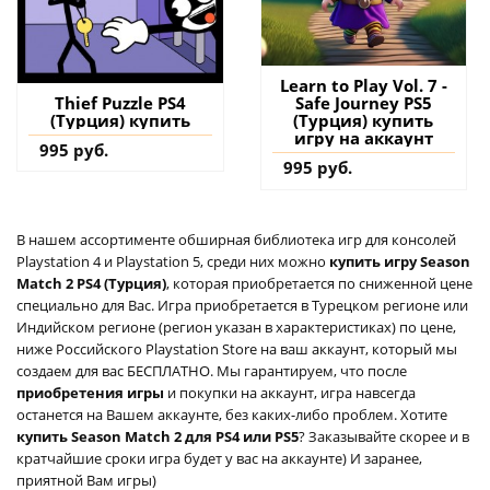
Learn to Play Vol. 7 -
Safe Journey PS5
Thief Puzzle PS4
(Турция) купить
(Турция) купить
игру на аккаунт
995 руб.
995 руб.
В нашем ассортименте обширная библиотека игр для консолей
Playstation 4 и Playstation 5, среди них можно
купить игру Season
Match 2 PS4 (Турция)
, которая приобретается по сниженной цене
специально для Вас. Игра приобретается в Турецком регионе или
Индийском регионе (регион указан в характеристиках) по цене,
ниже Российского Playstation Store на ваш аккаунт, который мы
создаем для вас БЕСПЛАТНО. Мы гарантируем, что после
приобретения игры
и покупки на аккаунт, игра навсегда
останется на Вашем аккаунте, без каких-либо проблем. Хотите
купить Season Match 2 для PS4 или PS5
? Заказывайте скорее и в
кратчайшие сроки игра будет у вас на аккаунте) И заранее,
приятной Вам игры)