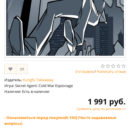
0 отзывов
/
Написать отзыв
Издатель:
Kungfu Takeaway
Игра: Secret Agent: Cold War Espionage
Наличие: Есть в наличии
1 991 руб.
Сравнить цену по регионам >>
- Ознакомиться перед покупкой: FAQ (Часто задаваемые
вопросы)