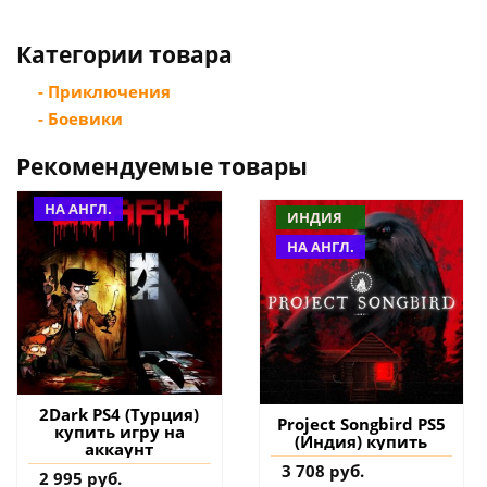
Категории товара
- Приключения
- Боевики
Рекомендуемые товары
НА АНГЛ.
ИНДИЯ
НА АНГЛ.
2Dark PS4 (Турция)
Project Songbird PS5
купить игру на
(Индия) купить
аккаунт
3 708 руб.
2 995 руб.