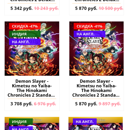
Edition PS4 & PS5
Edition PS4 & PS5
5 342 руб.
10 243 руб.
5 870 руб.
10 500 руб.
(Индия) купить
(Турция) купить
СКИДКА -47%
СКИДКА -41%
ИНДИЯ
НА АНГЛ.
НА АНГЛ.
Demon Slayer -
Demon Slayer -
Kimetsu no Yaiba-
Kimetsu no Yaiba-
The Hinokami
The Hinokami
Chronicles 2 Standard
Chronicles 2 Standard
Edition PS4 & PS5
Edition PS4 & PS5
3 708 руб.
6 976 руб.
5 870 руб.
9 897 руб.
(Индия) купить игру
(Турция) купить
на аккаунт
игру на аккаунт
ИНДИЯ
НА АНГЛ.
НА АНГЛ.