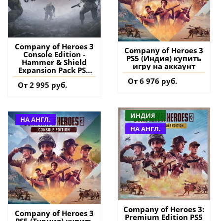
Company of Heroes 3
Company of Heroes 3
Console Edition -
PS5 (Индия) купить
Hammer & Shield
игру на аккаунт
Expansion Pack PS5
(Турция) купить
От 6 976 руб.
От 2 995 руб.
дополнение на
аккаунт
ИНДИЯ
НА АНГЛ.
НА АНГЛ.
Company of Heroes 3:
Company of Heroes 3
Premium Edition PS5
PS5 (Турция) купить