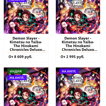
Demon Slayer -
Demon Slayer -
Kimetsu no Yaiba-
Kimetsu no Yaiba-
The Hinokami
The Hinokami
Chronicles Deluxe
Chronicles Deluxe
Edition PS4 & PS5
Edition PS4 & PS5
От 8 609 руб.
От 2 995 руб.
(Индия) купить игру
(Турция) купить
на аккаунт
игру на аккаунт
ИНДИЯ
НА АНГЛ.
НА АНГЛ.