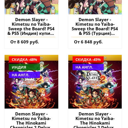
Demon Slayer -
Demon Slayer -
Kimetsu no Yaiba-
Kimetsu no Yaiba-
Sweep the Board! PS4
Sweep the Board! PS4
& PS5 (Индия) купить
& PS5 (Турция)
игру на аккаунт
купить игру на
От 8 609 руб.
От 6 848 руб.
аккаунт
СКИДКА -48%
СКИДКА -45%
ИНДИЯ
НА АНГЛ.
НА АНГЛ.
Demon Slayer -
Demon Slayer -
Kimetsu no Yaiba-
Kimetsu no Yaiba-
The Hinokami
The Hinokami
Chronicles 2 Deluxe
Chronicles 2 Deluxe