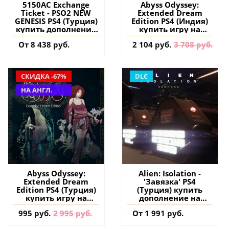
5150AC Exchange
Abyss Odyssey:
Ticket - PSO2 NEW
Extended Dream
GENESIS PS4 (Турция)
Edition PS4 (Индия)
купить дополнение
купить игру на
на аккаунт
аккаунт
От 8 438 руб.
2 104 руб.
3 708 руб.
СКИДКА -67%
DLC
НА АНГЛ.
Abyss Odyssey:
Alien: Isolation -
Extended Dream
'Завязка' PS4
Edition PS4 (Турция)
(Турция) купить
купить игру на
дополнение на
аккаунт
аккаунт
995 руб.
2 995 руб.
От 1 991 руб.