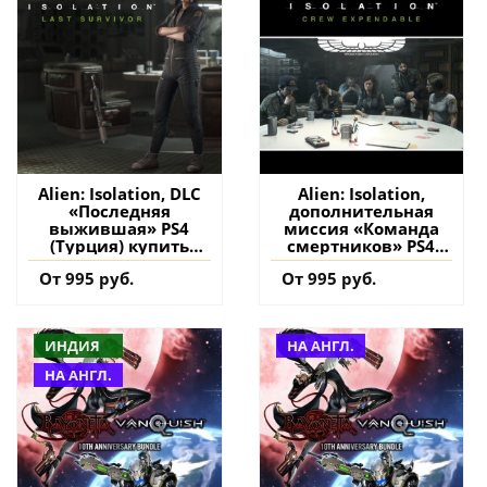
Alien: Isolation, DLC
Alien: Isolation,
«Последняя
дополнительная
выжившая» PS4
миссия «Команда
(Турция) купить
смертников» PS4
дополнение на
(Турция) купить
От 995 руб.
От 995 руб.
аккаунт
дополнение на
аккаунт
ИНДИЯ
НА АНГЛ.
НА АНГЛ.