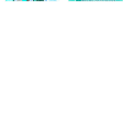
Hatsune Miku: Project
Hatsune Miku: Project
DIVA Future Tone
DIVA Future Tone
Future Sound PS4
Mega Mix 2nd Encore
(Турция) купить
Pack PS4 (Турция)
дополнение на
купить дополнение
От 3 991 руб.
От 1 991 руб.
аккаунт
на аккаунт
DLC
DLC
Hatsune Miku: Project
Hatsune Miku: Project
DIVA Future Tone
DIVA Future Tone
Mega Mix Encore Pack
Season Pass PS4
PS4 (Турция) купить
(Турция) купить