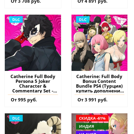
От 3 708 руб.
От 4 891 руб.
DLC
DLC
Catherine Full Body
Catherine: Full Body
Persona 5 Joker
Bonus Content
Character &
Bundle PS4 (Турция)
Commentary Set -
купить дополнение
Catherine: Full Body
на аккаунт
От 995 руб.
От 3 991 руб.
PS4 (Турция) купить
дополнение на
аккаунт
DLC
СКИДКА -61%
ИНДИЯ