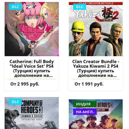
DLC
DLC
Catherine: Full Body
Clan Creator Bundle -
“Ideal Voice Set' PS4
Yakuza Kiwami 2 PS4
(Турция) купить
(Турция) купить
дополнение на
дополнение на
аккаунт
аккаунт
От 2 995 руб.
От 1 991 руб.
DLC
ИНДИЯ
НА АНГЛ.