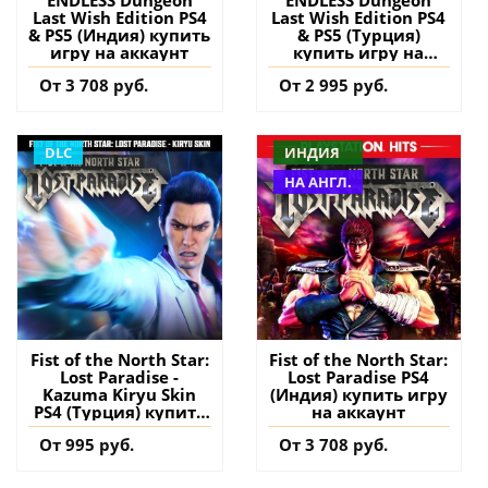
ENDLESS Dungeon
ENDLESS Dungeon
Last Wish Edition PS4
Last Wish Edition PS4
& PS5 (Индия) купить
& PS5 (Турция)
игру на аккаунт
купить игру на
аккаунт
От 3 708 руб.
От 2 995 руб.
DLC
ИНДИЯ
НА АНГЛ.
Fist of the North Star:
Fist of the North Star:
Lost Paradise -
Lost Paradise PS4
Kazuma Kiryu Skin
(Индия) купить игру
PS4 (Турция) купить
на аккаунт
дополнение на
От 995 руб.
От 3 708 руб.
аккаунт