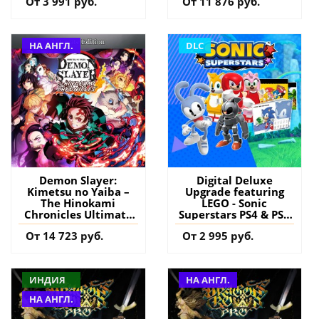
От 3 991 руб.
От 11 876 руб.
(Турция) купить
(Индия) купить игру
дополнение на
на аккаунт
аккаунт
НА АНГЛ.
DLC
Demon Slayer:
Digital Deluxe
Kimetsu no Yaiba –
Upgrade featuring
The Hinokami
LEGO - Sonic
Chronicles Ultimate
Superstars PS4 & PS5
Edition PS4 & PS5
(Турция) купить
От 14 723 руб.
От 2 995 руб.
(Турция) купить
дополнение на
игру на аккаунт
аккаунт
ИНДИЯ
НА АНГЛ.
НА АНГЛ.