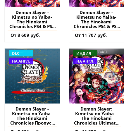
Demon Slayer -
Demon Slayer -
Kimetsu no Yaiba-
Kimetsu no Yaiba-
The Hinokami
The Hinokami
Chronicles PS4 & PS5
Chronicles PS4 & PS5
(Индия) купить игру
(Турция) купить
От 8 609 руб.
От 11 707 руб.
на аккаунт
игру на аккаунт
DLC
ИНДИЯ
НА АНГЛ.
НА АНГЛ.
Demon Slayer -
Demon Slayer:
Kimetsu no Yaiba-
Kimetsu no Yaiba –
The Hinokami
The Hinokami
Chronicles Пропуск
Chronicles Ultimate
персонажей PS4&PS5
Edition PS4 & PS5