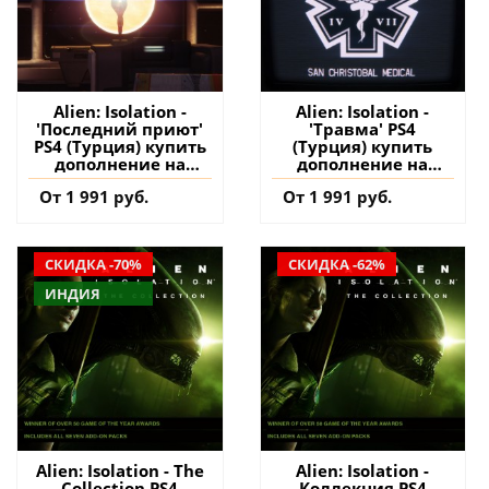
Alien: Isolation -
Alien: Isolation -
'Последний приют'
'Травма' PS4
PS4 (Турция) купить
(Турция) купить
дополнение на
дополнение на
аккаунт
аккаунт
От 1 991 руб.
От 1 991 руб.
СКИДКА -70%
СКИДКА -62%
ИНДИЯ
Alien: Isolation - The
Alien: Isolation -
Collection PS4
Коллекция PS4