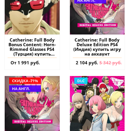
НА АНГЛ.
Catherine: Full Body
Catherine: Full Body
Bonus Content: Horn-
Deluxe Edition PS4
Rimmed Glasses PS4
(Индия) купить игру
(Турция) купить
на аккаунт
дополнение на
От 1 991 руб.
2 104 руб.
5 342 руб.
аккаунт
СКИДКА -71%
DLC
НА АНГЛ.