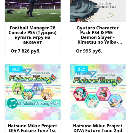
Football Manager 26
Gyutaro Character
Console PS5 (Турция)
Pack PS4 & PS5 -
купить игру на
Demon Slayer -
аккаунт
Kimetsu no Yaiba-
The Hinokami
От 7 826 руб.
От 995 руб.
Chronicles (Турция)
купить дополнение
на аккаунт
DLC
DLC
Hatsune Miku: Project
Hatsune Miku: Project
DIVA Future Tone 1st
DIVA Future Tone 2nd