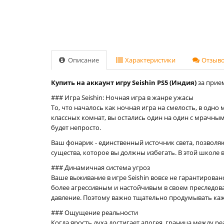
Описание
Характеристики
Отзывов
Купить на аккаунт игру Seishin PS5 (Индия)
за прием
### Игра Seishin: Ночная игра в жанре ужасы
То, что началось как ночная игра на смелость, в од
классных комнат, вы остались один на один с мрачны
будет непросто.
Ваш фонарик - единственный источник света, позвол
существа, которое вы должны избегать. В этой школе
### Динамичная система угроз
Ваше выживание в игре Seishin вовсе не гарантирован
более агрессивным и настойчивым в своем преследован
давление. Поэтому важно тщательно продумывать каж
### Ощущение реальности
Когда ярость духа достигает апогея, граница между р