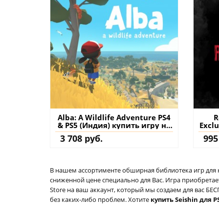
Alba: A Wildlife Adventure PS4
R
& PS5 (Индия) купить игру на
Exclu
аккаунт
PS
3 708 руб.
995
д
В нашем ассортименте обширная библиотека игр для кон
сниженной цене специально для Вас. Игра приобретает
Store на ваш аккаунт, который мы создаем для вас Б
без каких-либо проблем. Хотите
купить Seishin для P