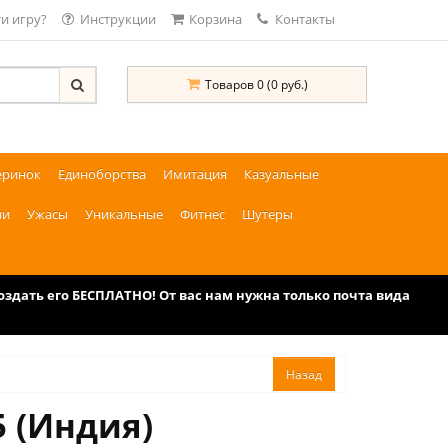
и игру?
Инструкции
Корзина
Контакты
Товаров 0 (0 руб.)
еринок
Единоборства
Имитация
Казуальные
ии
Ужасы
Уникальные
Фитнес
Шутеры
дать его БЕСПЛАТНО! От вас нам нужна только почта вида
5 (Индия)