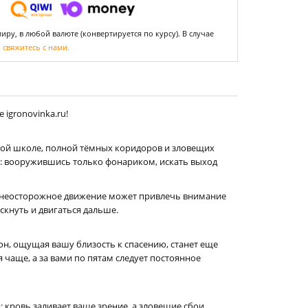
ру, в любой валюте (конвертируется по курсу). В случае
,
свяжитесь с нами.
igronovinka.ru!
дной школе, полной тёмных коридоров и зловещих
на: вооружившись только фонариком, искать выход
ое неосторожное движение может привлечь внимание
искнуть и двигаться дальше.
он, ощущая вашу близость к спасению, станет еще
 чаще, а за вами по пятам следует постоянное
 кровь заливает ваше зрение, а зловещие сбои