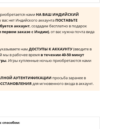
 приобретается нами
НА ВАШ ИНДИЙСКИЙ
 у вас нет Индийского аккаунта
ПОСТАВЬТЕ
буется аккаунт
, создадим бесплатно в подарок
и первом заказе с Индии)
, от вас нужна почта вида
 указываете нам
ДОСТУПЫ К АККАУНТУ
(вводите в
й мы в рабочее время
в течении 40-50 минут
гры
. Игры купленные ночью приобретаются нами
АПНОЙ АУТЕНТИФИКАЦИИ
просьба заранее в
ОССТАНОВЛЕНИЯ
для мгновенного входа в аккаунт.
 способом: