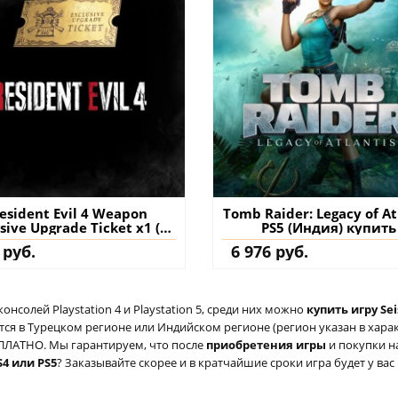
esident Evil 4 Weapon
Tomb Raider: Legacy of At
sive Upgrade Ticket x1 (C)
PS5 (Индия) купить
4 & PS5 (Турция) купить
 руб.
6 976 руб.
ополнение на аккаунт
солей Playstation 4 и Playstation 5, среди них можно
купить игру Sei
ся в Турецком регионе или Индийском регионе (регион указан в характ
ЕСПЛАТНО. Мы гарантируем, что после
приобретения игры
и покупки н
S4 или PS5
? Заказывайте скорее и в кратчайшие сроки игра будет у вас