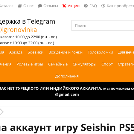
Каталог
О нас
Отзывы
Акции
FAQ
Как приобрест
ержка в Telegram
igronovinka
азов: с 10:00 до 22:00 (пн. - вс.)
ка: с 10:00 до 22:00 (пн. - вс.)
ия
Аркада
Боевики
Вождение и гонки
Головоломки
Для веч
чения
Ролевые игры
Семейные
Симуляторы
Спорт
Стратег
Дополнения
У ВАС НЕТ ТУРЕЦКОГО ИЛИ ИНДИЙСКОГО АККАУНТА, мы поможем соз
@gmail.com
а аккаунт игру Seishin PS