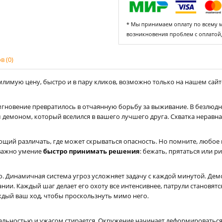
* Мы принимаем оплату по всему ми
возникновения проблем с оплатой
 (0)
лимую цену, быстро и в пару кликов, возможно только на нашем сайте 
но мгновение превратилось в отчаянную борьбу за выживание. В безлю
м демоном, который вселился в вашего лучшего друга. Схватка нерав
яющий различать, где может скрываться опасность. Но помните, люб
 важно умение
быстро принимать решения
: бежать, прятаться или р
о. Динамичная система угроз усложняет задачу с каждой минутой. Дем
ии. Каждый шаг делает его охоту все интенсивнее, патрули становятся
дый ваш ход, чтобы проскользнуть мимо него.
еальностью и ужасом стирается. Окружение начинает деформироваться: