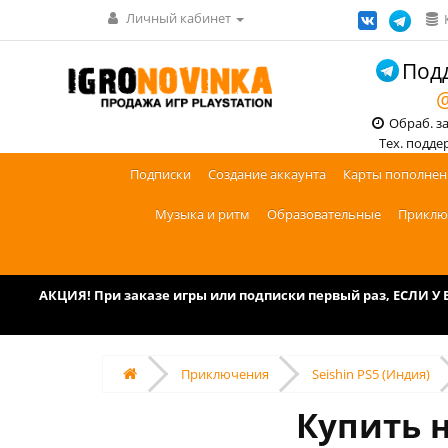
Личный кабинет
Подд
@
Обраб. зак
Тех. поддерж
Подписки
Создание аккаунта
Карты пополнен
Музыка и ритм
Образовательные
Приклю
АКЦИЯ! При заказе игры или подписки первый раз, ЕСЛИ 
Приключения
Seishin PS5 (Индия)
Купить н