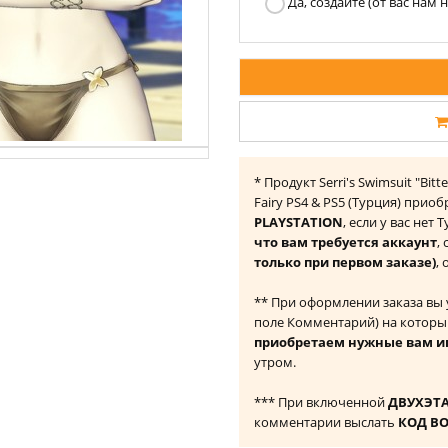
Да, создайте (от вас нам
* Продукт Serri's Swimsuit "Bitte
Fairy PS4 & PS5 (Турция) прио
PLAYSTATION
, если у вас нет
что вам требуется аккаунт
,
только при первом заказе)
,
** При оформлении заказа вы
поле Комментарий) на которы
приобретаем нужные вам и
утром.
*** При включенной
ДВУХЭТ
комментарии выслать
КОД В