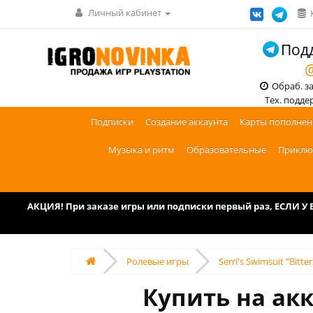
Личный кабинет
Подд
@
Обраб. зак
Тех. поддерж
Подписки
Создание аккаунта
Карты пополнен
Музыка и ритм
Образовательные
Приклю
АКЦИЯ! При заказе игры или подписки первый раз, ЕСЛИ 
Ролевые игры
Serri's Swimsuit "Bitte
Купить на акк