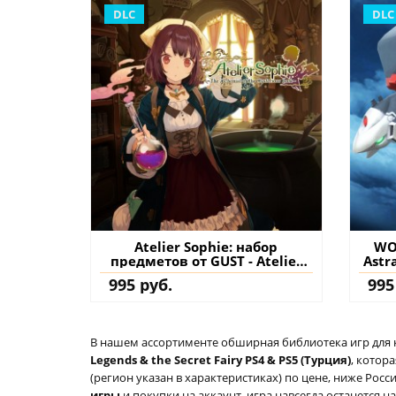
DLC
DLC
Atelier Sophie: набор
WO
предметов от GUST - Atelier
Astr
Sophie ~The Alchemist of the
к
995 руб.
995
Mysterious Book~ PS4 (Турция)
купить дополнение на
аккаунт
В нашем ассортименте обширная библиотека игр для кон
Legends & the Secret Fairy PS4 & PS5 (Турция)
, котор
(регион указан в характеристиках) по цене, ниже Росс
игры
и покупки на аккаунт, игра навсегда останется 