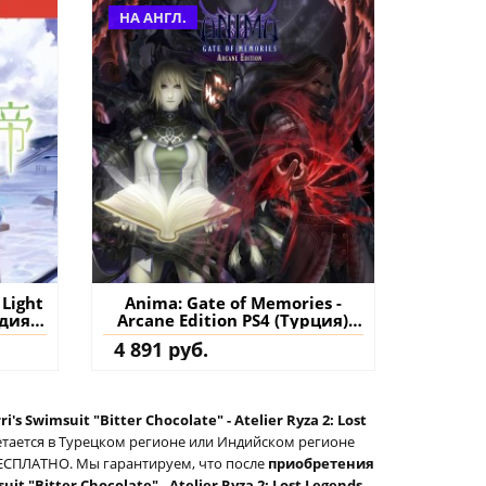
НА АНГЛ.
Light
Anima: Gate of Memories -
ндия)
Arcane Edition PS4 (Турция)
нт
купить игру на аккаунт
4 891 руб.
i's Swimsuit "Bitter Chocolate" - Atelier Ryza 2: Lost
етается в Турецком регионе или Индийском регионе
с БЕСПЛАТНО. Мы гарантируем, что после
приобретения
uit "Bitter Chocolate" - Atelier Ryza 2: Lost Legends