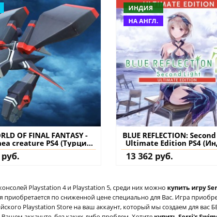
ИНДИЯ
НА АНГЛ.
RLD OF FINAL FANTASY -
BLUE REFLECTION: Second 
aea creature PS4 (Турция)
Ultimate Edition PS4 (И
упить дополнение на
купить игру на аккау
 руб.
13 362 руб.
аккаунт
солей Playstation 4 и Playstation 5, среди них можно
купить игру Serr
ая приобретается по сниженной цене специально для Вас. Игра приобр
ийского Playstation Store на ваш аккаунт, который мы создаем для ва
на Вашем аккаунте, без каких-либо проблем. Хотите
купить Serri's Swims