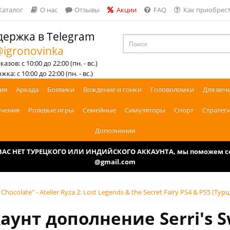
Каталог
О нас
Отзывы
Акции
FAQ
Как приобрест
ержка в Telegram
igronovinka
азов: с 10:00 до 22:00 (пн. - вс.)
ка: с 10:00 до 22:00 (пн. - вс.)
ия
Аркада
Боевики
Вождение и гонки
Головоломки
Для веч
чения
Ролевые игры
Семейные
Симуляторы
Спорт
Стратег
Дополнения
У ВАС НЕТ ТУРЕЦКОГО ИЛИ ИНДИЙСКОГО АККАУНТА, мы поможем соз
@gmail.com
r Chocolate" - Atelier Ryza 2: Lost Legends & the Secret Fairy PS4 & PS5 (Тур
аунт дополнение Serri's Sw