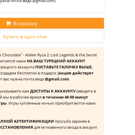
 нужна почта вида @gmail.com)
В корзину
Купить в один клик
r Chocolate" - Atelier Ryza 2: Lost Legends & the Secret
бретается нами
НА ВАШ ТУРЕЦКИЙ АККАУНТ
 Турецкого аккаунта
ПОСТАВЬТЕ ГАЛОЧКУ ВЫШЕ,
 создадим бесплатно в подарок
(акция действует
 от вас нужна почта вида
@gmail.com
.
 указываете нам
ДОСТУПЫ К АККАУНТУ
(вводите в
й мы в рабочее время
в течении 40-50 минут
гры
. Игры купленные ночью приобретаются нами
АПНОЙ АУТЕНТИФИКАЦИИ
просьба заранее в
ОССТАНОВЛЕНИЯ
для мгновенного входа в аккаунт.