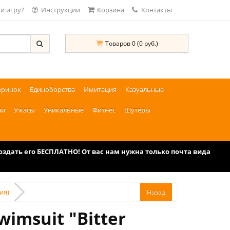
и игру?
Инструкции
Корзина
Контакты
Товаров 0 (0 руб.)
еринок
Единоборства
Имитация
Казуальные
ии
Ужасы
Уникальные
Фитнес
Шутеры
дать его БЕСПЛАТНО! От вас нам нужна только почта вида
ция)
imsuit "Bitter