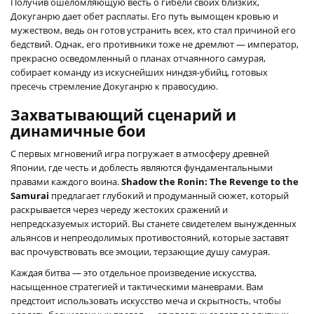
Получив ошеломляющую весть о гибели своих близких,
Докуганрю дает обет расплаты. Его путь вымощен кровью и
мужеством, ведь он готов устранить всех, кто стал причиной его
бедствий. Однак, его противники тоже не дремлют — император,
прекрасно осведомленный о планах отчаянного самурая,
собирает команду из искуснейших ниндзя-убийц, готовых
пресечь стремление Докуганрю к правосудию.
Захватывающий сценарий и
динамичные бои
С первых мгновений игра погружает в атмосферу древней
Японии, где честь и доблесть являются фундаментальными
правами каждого воина.
Shadow the Ronin: The Revenge to the
Samurai
предлагает глубокий и продуманный сюжет, который
раскрывается через череду жестоких сражений и
непредсказуемых историй. Вы станете свидетелем вынужденных
альянсов и непреодолимых противостояний, которые заставят
вас прочувствовать все эмоции, терзающие душу самурая.
Каждая битва — это отдельное произведение искусства,
насыщенное стратегией и тактическими маневрами. Вам
предстоит использовать искусство меча и скрытность, чтобы