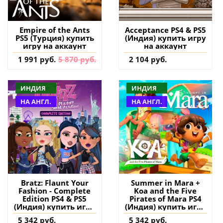
Empire of the Ants
Acceptance PS4 & PS5
PS5 (Турция) купить
(Индия) купить игру
игру на аккаунт
на аккаунт
1 991 руб.
5 870 руб.
2 104 руб.
ИНДИЯ
ИНДИЯ
НА АНГЛ.
НА АНГЛ.
Bratz: Flaunt Your
Summer in Mara +
Fashion - Complete
Koa and the Five
Edition PS4 & PS5
Pirates of Mara PS4
(Индия) купить игру
(Индия) купить игру
на аккаунт
на аккаунт
5 342 руб.
5 342 руб.