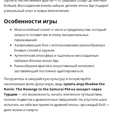
одолеть бесчисленных врагов — от рядовых солдат до элитных
бойцов. Воссозданная в мельчайших деталях эпоха Эдо подарит
уникальный опыт и новые впечатления.
Особенности игры
Многослойный сюжет о чести и предательстве, который
запросто оставит вас в плену эмоциональных
переживаний.
Захватывающие бои с использованием разнообразных
боевых стилей и оружия.
Аутентичная атмосфера и тщательно воссозданные
пейзажи Японии эпохи Эдо.
Разнообразие врагов и искусственный интеллект,
заставляющий постоянно адаптироваться.
Погрузитесь в самурайскую культуру и почувствуйте
несломимую волю Докуганрю, ведь
купить игру Shadow the
Ronin: The Revenge to the Samurai PS4 на аккаунт через
Турцию
— это возможность начать эпическое путешествие,
полное подвигов и драматичных свершений. Не упустите шанс
испытать на себе все прелести древней эпохи, где каждый бой —
дело жизни и смерти.