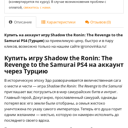
(конвертируется по курсу). В случае возникновения проблем с
оплатой,
свяжитесь с нами.
Описание
Характеристики
Отзывов (0)
Купить на аккаунт игру Shadow the Ronin: The Revenge to the
Samurai PS4 (Турция)
за приемлимую цену, быстро и в пару
кликов, возможно только на нашем сайте igronovinka.ru!
Купить игру Shadow the Ronin: The
Revenge to the Samurai PS4 на аккаунт
через Турцию
В историческую эпоху Эдо разворачивается величественная сага
о мести и чести — игра
Shadow the Ronin: The Revenge to the Samurai
приглашает вас погрузиться в мир самурайских битв и интриг.
Главный герой, Докуганрю, прославленный самурай, однажды
потерял все: его земли были отобраны, а семья жестоко
уничтожена по указу самого императора. Теперь его душа горит
одним желанием — местью, которую он намерен исполнить до
последнего своего вдоха.