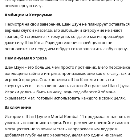
неимоверную силу.
Амбиции и Хитроумие
Несмотря на свои заверения, Шан Цзун не планирует оставаться
верным слугой навсегда. Его амбиции и хитроумие не знают
границ. Он стремится к тому дню, когда его магия превзойдет
даже силу Шао Кана. Ради достижения своей цели он не
остановится ни перед чем и будет готов заплатить любую цену.
Неминуемая Угроза
Шан Цзун – это больше, чем просто противник. В его персонаже
воплощены тайна и интрига, пронизывающие как его сагу, так и
игровой процесс. Столкновения с Шао Каном и попытки
свергнуть его – всего лишь часть сложной стратегии Шан Цзуна.
Игроки должны быть на чеку, ведь под оберткой обмана
скрывается маг, готовый использовать каждого в своих целях.
Заключение
Истории о Шан Цзуне в Mortal Kombat 11 продолжают пленять и
увлекать поклонников серии. Его стремление превзойти самого
могущественного воина и стать непререкаемым лидером
добавляет глубины его характеру, делая его одним из самых