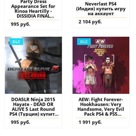
Party Dress
Neverlast PS4
Appearance Set for
(Индия) купить игру
Rinoa Heartilly -
на аккаунт
DISSIDIA FINAL
FANTASY NT PS4
2 104 руб.
995 руб.
(Турция) купить
дополнение на
аккаунт
DLC
DLC
DOA5LR Ninja 2015
AEW: Fight Forever-
Hayate - DEAD OR
Hookhausen: Very
ALIVE 5 Last Round
Handsome, Very Evil
PS4 (Турция) купить
Pack PS4 & PS5
дополнение на
(Турция) купить
995 руб.
1 991 руб.
аккаунт
дополнение на
аккаунт