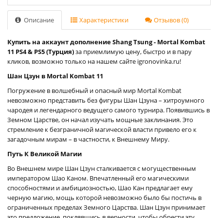
Описание
Характеристики
Отзывов (0)
Купить на аккаунт дополнение Shang Tsung - Mortal Kombat
11 PS4 & PS5 (Турция)
за приемлимую цену, быстро и в пару
кликов, возможно только на нашем сайте igronovinka.ru!
Шан Цзун в Mortal Kombat 11
Погружение в волшебный и опасный мир Mortal Kombat
невозможно представить без фигуры Шан Цзуна – хитроумного
чародея и легендарного ведущего самого турнира. Появившись в
Земном Царстве, он начал изучать мощные заклинания. Это
стремление к безграничной магической власти привело его к
загадочным мирам – в частности, к Внешнему Миру.
Путь К Великой Магии
Во Внешнем мире Шан Цзун сталкивается с могущественным
императором Шао Каном. Впечатленный его магическими
способностями и амбициозностью, Шао Кан предлагает ему
черную магию, мощь которой невозможно было бы постичь в
ограниченных пределах Земного Царства. Шан Цзун принимает
это предложение, поклявшись в верности, чтобы обрести эту