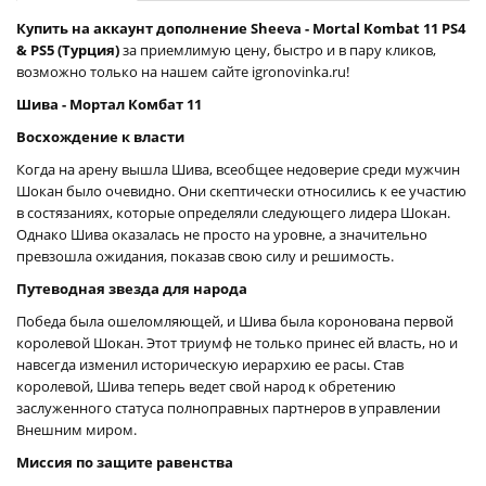
Купить на аккаунт дополнение Sheeva - Mortal Kombat 11 PS4
& PS5 (Турция)
за приемлимую цену, быстро и в пару кликов,
возможно только на нашем сайте igronovinka.ru!
Шива - Мортал Комбат 11
Восхождение к власти
Когда на арену вышла Шива, всеобщее недоверие среди мужчин
Шокан было очевидно. Они скептически относились к ее участию
в состязаниях, которые определяли следующего лидера Шокан.
Однако Шива оказалась не просто на уровне, а значительно
превзошла ожидания, показав свою силу и решимость.
Путеводная звезда для народа
Победа была ошеломляющей, и Шива была коронована первой
королевой Шокан. Этот триумф не только принес ей власть, но и
навсегда изменил историческую иерархию ее расы. Став
королевой, Шива теперь ведет свой народ к обретению
заслуженного статуса полноправных партнеров в управлении
Внешним миром.
Миссия по защите равенства