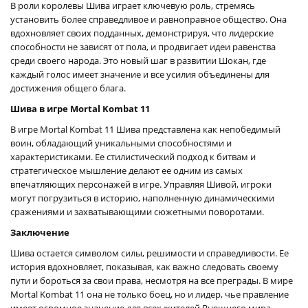
В роли королевы Шива играет ключевую роль, стремясь
установить более справедливое и равноправное общество. Она
вдохновляет своих подданных, демонстрируя, что лидерские
способности не зависят от пола, и продвигает идеи равенства
среди своего народа. Это новый шаг в развитии Шокан, где
каждый голос имеет значение и все усилия объединены для
достижения общего блага.
Шива в игре Mortal Kombat 11
В игре Mortal Kombat 11 Шива представлена как непобедимый
воин, обладающий уникальными способностями и
характеристиками. Ее стилистический подход к битвам и
стратегическое мышление делают ее одним из самых
впечатляющих персонажей в игре. Управляя Шивой, игроки
могут погрузиться в историю, наполненную динамическими
сражениями и захватывающими сюжетными поворотами.
Заключение
Шива остается символом силы, решимости и справедливости. Ее
история вдохновляет, показывая, как важно следовать своему
пути и бороться за свои права, несмотря на все преграды. В мире
Mortal Kombat 11 она не только боец, но и лидер, чье правление
имеет огромное значение для всех жителей Внешнего мира.