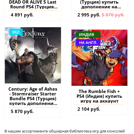
DEAD OR ALIVE 5 Last
(Турция) купить
Round PS4 (Турция)
дополнение на
купить дополнение
аккаунт
4 891 руб.
2 995 руб.
5 870 руб.
на аккаунт
DLC
ИНДИЯ
НА АНГЛ.
Century: Age of Ashes
The Rumble Fish +
- Stormraiser Starter
PS4 (Индия) купить
Bundle PS4 (Турция)
игру на аккаунт
купить дополнение
на аккаунт
2 104 руб.
5 870 руб.
В нашем ассортименте обширная библиотека игр для консолей