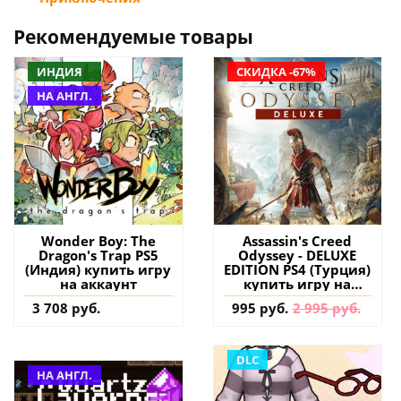
Рекомендуемые товары
ИНДИЯ
СКИДКА -67%
НА АНГЛ.
Wonder Boy: The
Assassin's Creed
Dragon's Trap PS5
Odyssey - DELUXE
(Индия) купить игру
EDITION PS4 (Турция)
на аккаунт
купить игру на
аккаунт
3 708 руб.
995 руб.
2 995 руб.
DLC
НА АНГЛ.