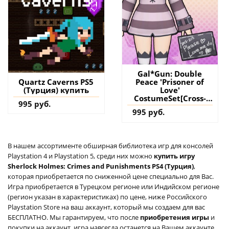
Gal*Gun: Double
Peace 'Prisoner of
Quartz Caverns PS5
Love'
(Турция) купить
CostumeSet[Cross-
995 руб.
Buy] - Gal*Gun
995 руб.
Double Peace PS4
(Турция) купить
дополнение на
аккаунт
В нашем ассортименте обширная библиотека игр для консолей
Playstation 4 и Playstation 5, среди них можно
купить игру
Sherlock Holmes: Crimes and Punishments PS4 (Турция)
,
которая приобретается по сниженной цене специально для Вас.
Игра приобретается в Турецком регионе или Индийском регионе
(регион указан в характеристиках) по цене, ниже Российского
Playstation Store на ваш аккаунт, который мы создаем для вас
БЕСПЛАТНО. Мы гарантируем, что после
приобретения игры
и
покупки на аккаунт, игра навсегда останется на Вашем аккаунте,