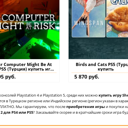
r Computer Might Be At
Birds and Cats PS5 (Тур
 PS5 (Турция) купить игру
купить
на аккаунт
95 руб.
5 870 руб.
солей Playstation 4 и Playstation 5, среди них можно
купить игру She
ся в Турецком регионе или Индийском регионе (регион указан в характ
ЕСПЛАТНО. Мы гарантируем, что после
приобретения игры
и покупки н
 2 для PS4 или PS5
? Заказывайте скорее и в кратчайшие сроки игра буд