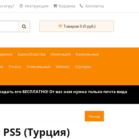
и игру?
Инструкции
Корзина
Контакты
Товаров 0 (0 руб.)
еринок
Единоборства
Имитация
Казуальные
ии
Ужасы
Уникальные
Фитнес
Шутеры
дать его БЕСПЛАТНО! От вас нам нужна только почта вида
 PS5 (Турция)