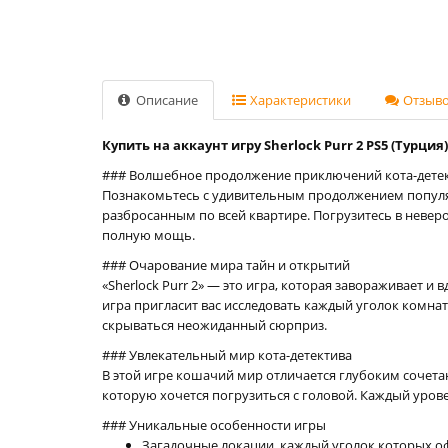
Описание
Характеристики
Отзывов
Купить на аккаунт игру Sherlock Purr 2 PS5 (Турция)
### Волшебное продолжение приключений кота-дете
Познакомьтесь с удивительным продолжением популярн
разбросанным по всей квартире. Погрузитесь в невер
полную мощь.
### Очарование мира тайн и открытий
«Sherlock Purr 2» — это игра, которая завораживает и
игра пригласит вас исследовать каждый уголок комна
скрываться неожиданный сюрприз.
### Увлекательный мир кота-детектива
В этой игре кошачий мир отличается глубоким сочета
которую хочется погрузиться с головой. Каждый урове
### Уникальные особенности игры
Загадочные локации, каждый уголок которых оф