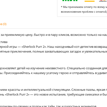
* Мы принимаем оплату по всему ми
возникновения проблем с оплатой
 (0)
за приемлимую цену, быстро и в пару кликов, возможно только на наш
ктива
ой игры — «Sherlock Purr 2». Наш находчивый кот-детектив возвраща
оятные приключения, полные захватывающих загадок и увлекательных 
 вдохновляет детей на изучение неизвестного. Специально созданная дл
ты. Присоединяйтесь к нашему усатому герою и отправляйтесь в удив
нием красоты и интеллектуальной стимуляции. Сложные пазлы, яркая г
нь «Sherlock Purr 2» — это новое испытание, требующее смекалки и б
ормлен по-своему и полон как тайн, так и радостных моментов.