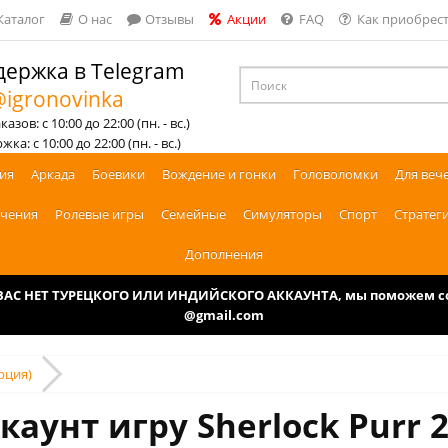
Каталог
О нас
Отзывы
Акции
FAQ
Как приобрест
ержка в Telegram
igronovinka
азов: с 10:00 до 22:00 (пн. - вс.)
ка: с 10:00 до 22:00 (пн. - вс.)
ия
Аркада
Боевики
Вождение и гонки
Головоломки
Для веч
чения
Ролевые игры
Семейные
Симуляторы
Спорт
Стратег
Дополнения
У ВАС НЕТ ТУРЕЦКОГО ИЛИ ИНДИЙСКОГО АККАУНТА, мы поможем соз
@gmail.com
урция)
каунт игру Sherlock Purr 2