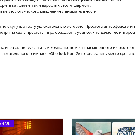
орить как детей, так и взрослых своим шармом.
звитию логического мышления и внимательности.
тно окунуться в эту увлекательную историю. Простота интерфейса и ин
тря на свою простоту, игра обладает глубиной, что делает её интерес
 эта игра станет идеальным компаньоном для насыщенного и яркого о
лекательного геймплея. «Sherlock Purr 2» готова занять место среди
АНГЛ.