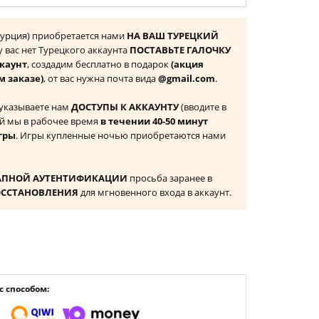
 (Турция) приобретается нами
НА ВАШ ТУРЕЦКИЙ
 у вас нет Турецкого аккаунта
ПОСТАВЬТЕ ГАЛОЧКУ
ккаунт
, создадим бесплатно в подарок
(акция
м заказе)
, от вас нужна почта вида
@gmail.com
.
 указываете нам
ДОСТУПЫ К АККАУНТУ
(вводите в
й мы в рабочее время
в течении 40-50 минут
гры
. Игры купленные ночью приобретаются нами
АПНОЙ АУТЕНТИФИКАЦИИ
просьба заранее в
ОССТАНОВЛЕНИЯ
для мгновенного входа в аккаунт.
 способом: