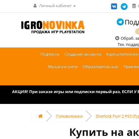
Личный кабинет
Подд
@
Обраб. зак
Тех. поддерж
Подписки
Создание аккаунта
Карты пополнен
Музыка и ритм
Образовательные
Приклю
АКЦИЯ! При заказе игры или подписки первый раз, ЕСЛИ 
Головоломки
Sherlock Purr 2 PS5 (Т
Купить на ак