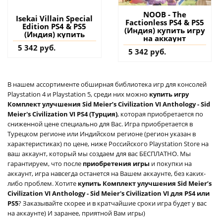
NOOB - The
Isekai Villain Special
Factionless PS4 & PS5
Edition PS4 & PS5
(Индия) купить игру
(Индия) купить
на аккаунт
5 342 руб.
5 342 руб.
В нашем ассортименте обширная библиотека игр для консолей
Playstation 4 и Playstation 5, среди них можно
купить игру
Комплект улучшения Sid Meier’s Civilization VI Anthology - Sid
Meier's Civilization VI PS4 (Турция)
, которая приобретается по
сниженной цене специально для Вас. Игра приобретается в
Турецком регионе или Индийском регионе (регион указан в
характеристиках) по цене, ниже Российского Playstation Store на
ваш аккаунт, который мы создаем для вас БЕСПЛАТНО. Мы
гарантируем, что после
приобретения игры
и покупки на
аккаунт, игра навсегда останется на Вашем аккаунте, без каких-
либо проблем. Хотите
купить Комплект улучшения Sid Meier’s
Civilization VI Anthology - Sid Meier's Civilization VI для PS4 или
PS5
? Заказывайте скорее и в кратчайшие сроки игра будет у вас
на аккаунте) И заранее, приятной Вам игры)