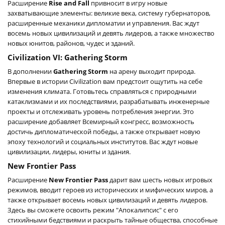
Расширение
Rise and Fall
привносит в игру новые
захватывающие элементы: великие века, систему губернаторов,
расширенные механики дипломатии и управления. Вас ждут
восемь новых цивилизаций и девять лидеров, а также множество
новых юнитов, районов, чудес и зданий.
Civilization VI: Gathering Storm
В дополнении
Gathering Storm
на арену выходит природа.
Впервые в истории Civilization вам предстоит ощутить на себе
изменения климата. Готовьтесь справляться с природными
катаклизмами и их последствиями, разрабатывать инженерные
проекты и отслеживать уровень потребления энергии. Это
расширение добавляет Всемирный конгресс, возможность
достичь дипломатической победы, а также открывает новую
эпоху технологий и социальных институтов. Вас ждут новые
цивилизации, лидеры, юниты и здания.
New Frontier Pass
Расширение
New Frontier Pass
дарит вам шесть новых игровых
режимов, вводит героев из исторических и мифических миров, а
также открывает восемь новых цивилизаций и девять лидеров.
Здесь вы сможете освоить режим "Апокалипсис" с его
стихийными бедствиями и раскрыть тайные общества, способные