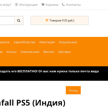
и игру?
Инструкции
Корзина
Контакты
Товаров 0 (0 руб.)
еринок
Единоборства
Имитация
Казуальные
ии
Ужасы
Уникальные
Фитнес
Шутеры
дать его БЕСПЛАТНО! От вас нам нужна только почта вида
fall PS5 (Индия)