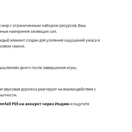
ый мир с ограниченным набором ресурсов. Ваш
нные намерения зловещих сил.
аждый элемент создан для усиления ощущений ужаса и
ровом сеансе.
мышлениях долго после завершения игры.
 звуковая дорожка реагирует на взаимодействие с
рытности.
ownfall PS5 на аккаунт через Индию
и ощутите