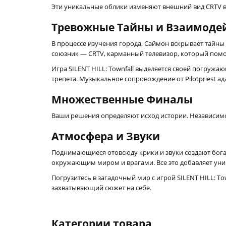
Эти уникальные облики изменяют внешний вид CRTV в 
Тревожные Тайны и Взаимоде
В процессе изучения города, Саймон вскрывает тайны
союзник — CRTV, карманный телевизор, который помо
Игра SILENT HILL: Townfall выделяется своей погруж
трепета. Музыкальное сопровождение от Pilotpriest а
Множественные Финалы
Ваши решения определяют исход истории. Независимо
Атмосфера и Звуки
Поднимающиеся отовсюду крики и звуки создают бога
окружающим миром и врагами. Все это добавляет уни
Погрузитесь в загадочный мир с игрой SILENT HILL: To
захватывающий сюжет на себе.
Категории товара