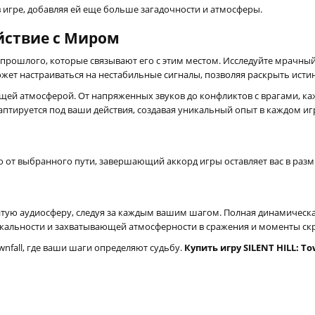
игре, добавляя ей еще больше загадочности и атмосферы.
йствие с Миром
 прошлого, которые связывают его с этим местом. Исследуйте мрачн
жет настраиваться на нестабильные сигналы, позволяя раскрыть исти
ающей атмосферой. От напряженных звуков до конфликтов с врагами, к
даптируется под ваши действия, создавая уникальный опыт в каждом иг
 от выбранного пути, завершающий аккорд игры оставляет вас в раз
тую аудиосферу, следуя за каждым вашим шагом. Полная динамическая
кальности и захватывающей атмосферности в сражения и моменты ск
wnfall, где ваши шаги определяют судьбу.
Купить игру SILENT HILL: T