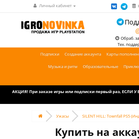
Личный кабинет
Подд
@
Обраб. зак
Тех. поддерж
Подписки
Создание аккаунта
Карты пополнен
Музыка и ритм
Образовательные
Приклю
АКЦИЯ! При заказе игры или подписки первый раз, ЕСЛИ 
Ужасы
SILENT HILL: Townfall PS5 (Ин
Купить на аккау