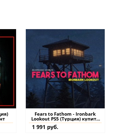
ция)
Fears to Fathom - Ironbark
нт
Lookout PS5 (Турция) купить
игру на аккаунт
1 991 руб.