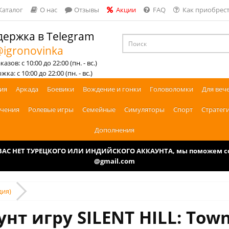
Каталог
О нас
Отзывы
Акции
FAQ
Как приобрест
ержка в Telegram
igronovinka
азов: с 10:00 до 22:00 (пн. - вс.)
ка: с 10:00 до 22:00 (пн. - вс.)
ия
Аркада
Боевики
Вождение и гонки
Головоломки
Для веч
чения
Ролевые игры
Семейные
Симуляторы
Спорт
Стратег
Дополнения
У ВАС НЕТ ТУРЕЦКОГО ИЛИ ИНДИЙСКОГО АККАУНТА, мы поможем соз
@gmail.com
дия)
нт игру SILENT HILL: Town