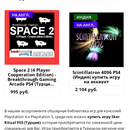
аккаунт
НА АНГЛ.
ИНДИЯ
НА АНГЛ.
Space 2 (4 Player
Scintillatron 4096 PS4
Cooperation Edition) -
(Индия) купить игру
Breakthrough Gaming
на аккаунт
Arcade PS4 (Турция)
купить игру на
2 104 руб.
995 руб.
аккаунт
В нашем ассортименте обширная библиотека игр для консолей
Playstation 4 и Playstation 5, среди них можно
купить игру Sker
Ritual PS5 (Турция)
, которая приобретается по сниженной цене
специально для Вас. Игра приобретается в Турецком регионе или