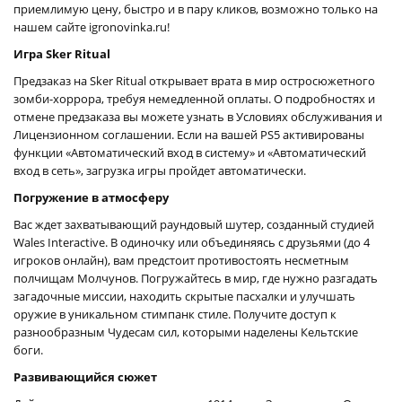
приемлимую цену, быстро и в пару кликов, возможно только на
нашем сайте igronovinka.ru!
Игра Sker Ritual
Предзаказ на Sker Ritual открывает врата в мир остросюжетного
зомби-хоррора, требуя немедленной оплаты. О подробностях и
отмене предзаказа вы можете узнать в Условиях обслуживания и
Лицензионном соглашении. Если на вашей PS5 активированы
функции «Автоматический вход в систему» и «Автоматический
вход в сеть», загрузка игры пройдет автоматически.
Погружение в атмосферу
Вас ждет захватывающий раундовый шутер, созданный студией
Wales Interactive. В одиночку или объединяясь с друзьями (до 4
игроков онлайн), вам предстоит противостоять несметным
полчищам Молчунов. Погружайтесь в мир, где нужно разгадать
загадочные миссии, находить скрытые пасхалки и улучшать
оружие в уникальном стимпанк стиле. Получите доступ к
разнообразным Чудесам сил, которыми наделены Кельтские
боги.
Развивающийся сюжет