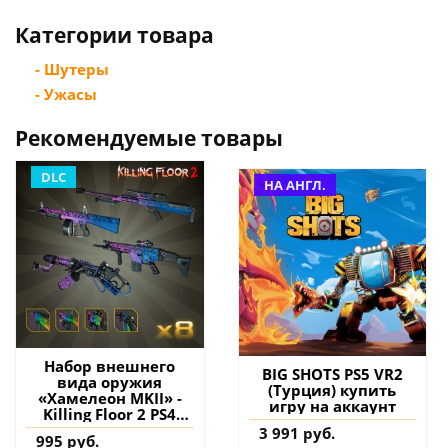
Категории товара
- Шутеры
- Ужасы
Рекомендуемые товары
DLC
НА АНГЛ.
Набор внешнего
BIG SHOTS PS5 VR2
вида оружия
(Турция) купить
«Хамелеон MKII» -
игру на аккаунт
Killing Floor 2 PS4
(Турция) купить
3 991 руб.
995 руб.
дополнение на