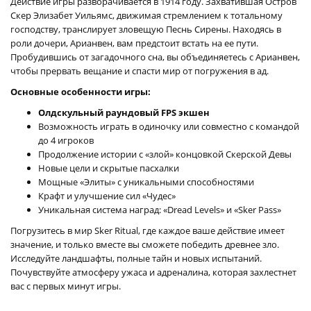
Действие игры разворачивается в 1914 году. Захватившая Остров
Скер Элизабет Уильямс, движимая стремлением к тотальному
господству, транслирует зловещую Песнь Сирены. Находясь в
роли дочери, Арианвен, вам предстоит встать на ее пути.
Пробудившись от загадочного сна, вы объединяетесь с Арианвен,
чтобы прервать вещание и спасти мир от погружения в ад.
Основные особенности игры:
Олдскульный раундовый FPS экшен
Возможность играть в одиночку или совместно с командой
до 4 игроков
Продолжение истории с «злой» концовкой Скерской Девы
Новые цели и скрытые пасхалки
Мощные «Элиты» с уникальными способностями
Крафт и улучшение сил «Чудес»
Уникальная система наград: «Dread Levels» и «Sker Pass»
Погрузитесь в мир Sker Ritual, где каждое ваше действие имеет
значение, и только вместе вы сможете победить древнее зло.
Исследуйте ландшафты, полные тайн и новых испытаний.
Почувствуйте атмосферу ужаса и адреналина, которая захлестнет
вас с первых минут игры.