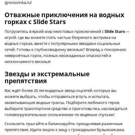
igronovinka.ru!
Отважные приключения на водных
горках с Slide Stars
Погрузитесь в яркий мир неистовых приключений с
Slide Stars
—
игрой, где вы можете стать частью безумного экстрима на
водных горках, вместе с популярными звездами социальных
сетей. Готовы к глубоководному веселью? Вперёд, к покорению
невероятных горок, полных неожиданных опасностей и
нескончаемого веселья!
Звезды и экстремальные
препятствия
Вас ждёт более 20 легендарных звезд соцсетей, которых вы
можете выбрать, чтобы отправиться в путь и испытать
захватывающие водные трассы. Подберите любимого героя,
выберите транспортное средство и приготовьтесь наслаждаться
головокружительным скольжением по водяным спускам!
Скользите, прыгайте и балансируйте, преодолевая различные
препятствия. Идите лицом к лицу с громадными булыжниками,