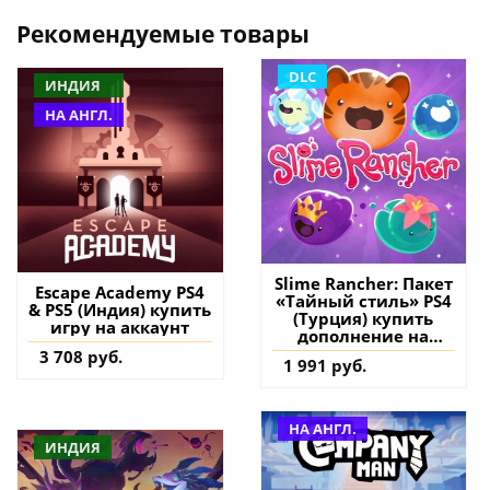
Рекомендуемые товары
DLC
ИНДИЯ
НА АНГЛ.
Slime Rancher: Пакет
Escape Academy PS4
«Тайный стиль» PS4
& PS5 (Индия) купить
(Турция) купить
игру на аккаунт
дополнение на
аккаунт
3 708 руб.
1 991 руб.
НА АНГЛ.
ИНДИЯ