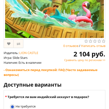
0 отзывов
/
Написать отзыв
2 104 руб.
Издатель:
LION CASTLE
Игра: Slide Stars
Сравнить цену по регионам >>
Наличие: Есть в наличии
- Ознакомиться перед покупкой: FAQ (Часто задаваемые
вопросы)
Доступные варианты
Требуется ли вам индийский аккаунт в подарок?
Не требуется