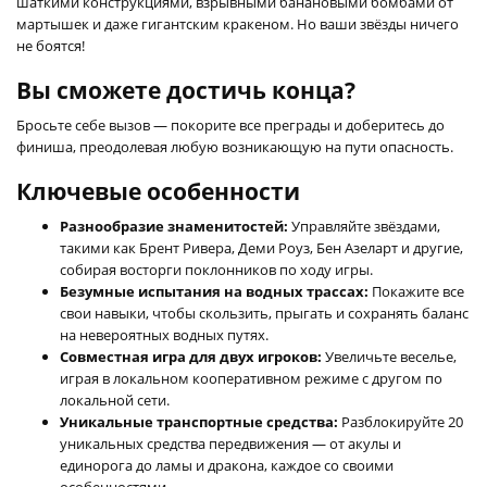
шаткими конструкциями, взрывными банановыми бомбами от
мартышек и даже гигантским кракеном. Но ваши звёзды ничего
не боятся!
Вы сможете достичь конца?
Бросьте себе вызов — покорите все преграды и доберитесь до
финиша, преодолевая любую возникающую на пути опасность.
Ключевые особенности
Разнообразие знаменитостей:
Управляйте звёздами,
такими как Брент Ривера, Деми Роуз, Бен Азеларт и другие,
собирая восторги поклонников по ходу игры.
Безумные испытания на водных трассах:
Покажите все
свои навыки, чтобы скользить, прыгать и сохранять баланс
на невероятных водных путях.
Совместная игра для двух игроков:
Увеличьте веселье,
играя в локальном кооперативном режиме с другом по
локальной сети.
Уникальные транспортные средства:
Разблокируйте 20
уникальных средства передвижения — от акулы и
единорога до ламы и дракона, каждое со своими
особенностями.