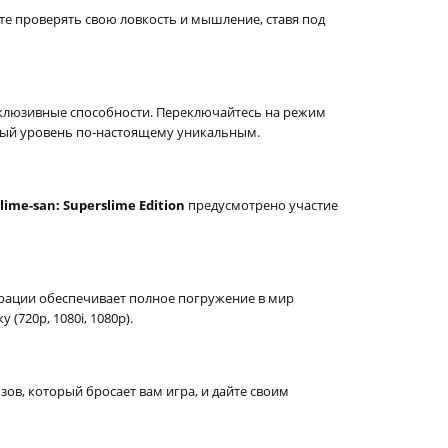
те проверять свою ловкость и мышление, ставя под
ксклюзивные способности. Переключайтесь на режим
ждый уровень по-настоящему уникальным.
lime-san: Superslime Edition
предусмотрено участие
рации обеспечивает полное погружение в мир
720p, 1080i, 1080p).
в, который бросает вам игра, и дайте своим