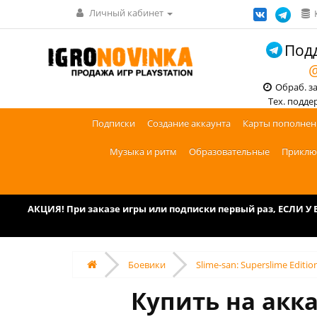
Личный кабинет
Подд
@
Обраб. зак
Тех. поддерж
Подписки
Создание аккаунта
Карты пополнен
Музыка и ритм
Образовательные
Приклю
АКЦИЯ! При заказе игры или подписки первый раз, ЕСЛИ 
Боевики
Slime-san: Superslime Editio
Купить на аккау