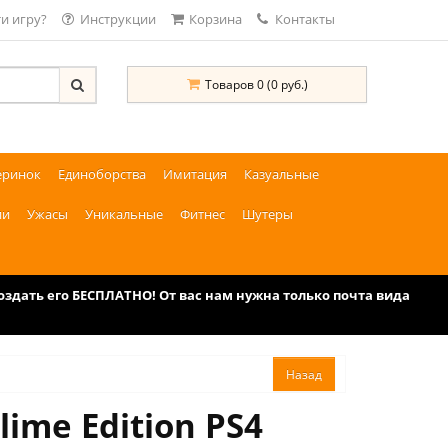
и игру?
Инструкции
Корзина
Контакты
Товаров 0 (0 руб.)
еринок
Единоборства
Имитация
Казуальные
ии
Ужасы
Уникальные
Фитнес
Шутеры
дать его БЕСПЛАТНО! От вас нам нужна только почта вида
lime Edition PS4