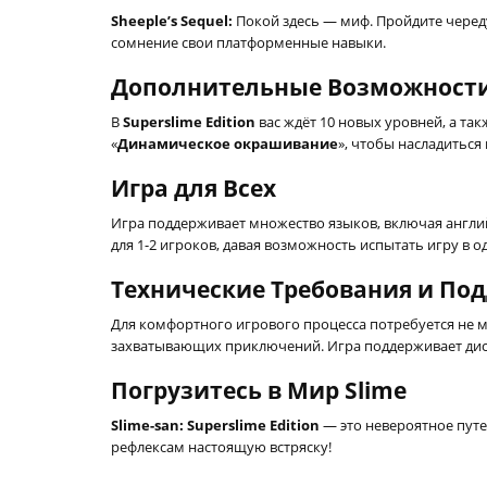
Sheeple’s Sequel:
Покой здесь — миф. Пройдите черед
сомнение свои платформенные навыки.
Дополнительные Возможност
В
Superslime Edition
вас ждёт 10 новых уровней, а та
«
Динамическое окрашивание
», чтобы насладитьс
Игра для Всех
Игра поддерживает множество языков, включая англий
для 1-2 игроков, давая возможность испытать игру в о
Технические Требования и По
Для комфортного игрового процесса потребуется не м
захватывающих приключений. Игра поддерживает диста
Погрузитесь в Мир Slime
Slime-san: Superslime Edition
— это невероятное путе
рефлексам настоящую встряску!