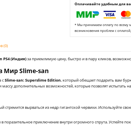
Оплачивайте удобным для вас
* Мы принимаем оплату по всему ми
возникновения проблем с оплатой
 (0)
on PS4 (Индия)
за приемлимую цену, быстро и в пару кликов, возможно 
 Мир Slime-san
а с
Slime-san: Superslime Edition
, который обещает подарить вам бур
и массу дополнительных возможностей, которые позволят испытать н
ый стремится вырваться из недр гигантской червихи. Используйте сво
в поразительное приключение внутри огромного спрута. Успейте поки