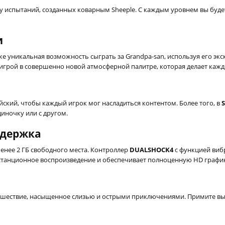
у испытаний, созданных коварным Sheeple. С каждым уровнем вы буде
и
кже уникальная возможность сыграть за Grandpa-san, используя его э
я игрой в совершенно новой атмосферной палитре, которая делает ка
ский, чтобы каждый игрок мог насладиться контентом. Более того, в
S
диночку или с другом.
ддержка
енее 2 ГБ свободного места. Контроллер
DUALSHOCK4
с функцией виб
нционное воспроизведение и обеспечивает полноценную HD графику (
шествие, насыщенное слизью и острыми приключениями. Примите вызо