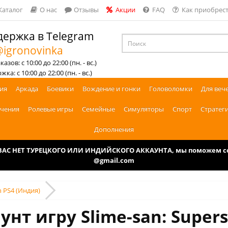
Каталог
О нас
Отзывы
Акции
FAQ
Как приобрест
ержка в Telegram
igronovinka
азов: с 10:00 до 22:00 (пн. - вс.)
ка: с 10:00 до 22:00 (пн. - вс.)
ия
Аркада
Боевики
Вождение и гонки
Головоломки
Для веч
чения
Ролевые игры
Семейные
Симуляторы
Спорт
Стратег
Дополнения
У ВАС НЕТ ТУРЕЦКОГО ИЛИ ИНДИЙСКОГО АККАУНТА, мы поможем соз
@gmail.com
n PS4 (Индия)
нт игру Slime-san: Supers