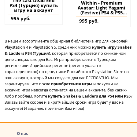
The Last Dead End
Within - Premium
PS4 (Турция) купить
Avatar: Light Yagami
игру на аккаунт
(Festive) PS4 & PS5
(Турция) купить
995 руб.
995 руб.
дополнение на
аккаунт
В нашем ассортименте обширная библиотека игр для консолей
Playstation 4 и Playstation 5, среди них можно
купить игру Snakes
& Ladders PS4 (Турция)
, которая приобретается по сниженной
цене специально для Вас. Игра приобретается в Турецком
регионе или Индийском регионе (регион указан в
характеристиках) по цене, ниже Российского Playstation Store на
ваш аккаунт, который мы создаем для вас БЕСПЛАТНО. Мы
гарантируем, что после
приобретения игры
и покупки на
аккаунт, игра навсегда останется на Вашем аккаунте, без каких-
либо проблем. Хотите
купить Snakes & Ladders для PS4 или PS5
?
Заказывайте скорее и в кратчайшие сроки игра будет у вас на
аккаунте) И заранее, приятной Вам игры)
О нас