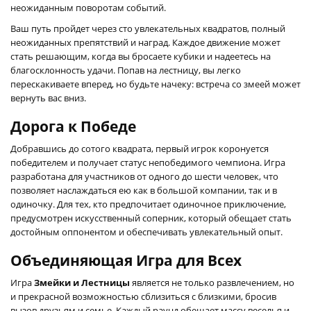
неожиданным поворотам событий.
Ваш путь пройдет через сто увлекательных квадратов, полный
неожиданных препятствий и наград. Каждое движение может
стать решающим, когда вы бросаете кубики и надеетесь на
благосклонность удачи. Попав на лестницу, вы легко
перескакиваете вперед, но будьте начеку: встреча со змеей может
вернуть вас вниз.
Дорога к Победе
Добравшись до сотого квадрата, первый игрок коронуется
победителем и получает статус непобедимого чемпиона. Игра
разработана для участников от одного до шести человек, что
позволяет наслаждаться ею как в большой компании, так и в
одиночку. Для тех, кто предпочитает одиночное приключение,
предусмотрен искусственный соперник, который обещает стать
достойным оппонентом и обеспечивать увлекательный опыт.
Объединяющая Игра для Всех
Игра
Змейки и Лестницы
является не только развлечением, но
и прекрасной возможностью сблизиться с близкими, бросив
вызов друзьям и семье. Каждый раунд обещает массу веселья и